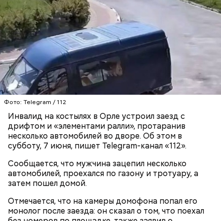
Play
Video
Блогеру грозило до семи лет лишения свободы.
Фото: Telegram / 112
Инвалид на костылях в Орле устроил заезд с
дрифтом и «элементами ралли», протаранив
Видео: пресс-служба ГСУ СК по Московской области
несколько автомобилей во дворе. Об этом в
субботу, 7 июня, пишет Telegram-канал «112».
— Мы съездили за витаминами, вернулись обратно,
Сообщается, что мужчина зацепил несколько
поднялись домой. У него ухудшилось самочувствие
автомобилей, проехался по газону и тротуару, а
через сутки... Его увезли в больницу,
затем пошел домой.
реанимировали, и там он скончался, — рассказывал
Миссюра на допросе.
Отмечается, что на камеры домофона попал его
монолог после заезда: он сказал о том, что поехал
без номеров по площадке, также заявив о