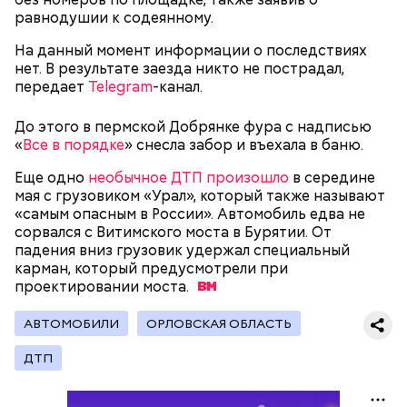
равнодушии к содеянному.
Родственники обналичивали деньги и возвращали
их Гасанову. А чтобы пользоваться деньгами и не
На данный момент информации о последствиях
вызвать подозрений у налоговой, Гасанов либо
нет. В результате заезда никто не пострадал,
распределял их между еще несколькими счетами,
передает
Telegram
-канал.
либо
покупал на них квартиры
.
До этого в пермской Добрянке фура с надписью
«
Все в порядке
» снесла забор и въехала в баню.
Следующим подопытным стал друг детства
Еще одно
необычное ДТП произошло
в середине
Миссюры Константин. 3 февраля того же года,
мая с грузовиком «Урал», который также называют
когда молодые люди ехали вместе в машине,
«самым опасным в России». Автомобиль едва не
— Гасанов, являясь индивидуальным
подозреваемый угостил приятеля морсом с
сорвался с Витимского моста в Бурятии. От
предпринимателем, осуществлял
этиленгликолем. Через два дня Константин умер в
падения вниз грузовик удержал специальный
предпринимательскую деятельность в области
больнице.
карман, который предусмотрели при
продажи и размещения рекламы в социальных
проектировании
моста.
сетях. С целью сокрытия своих доходов часть
денежных средств от спонсоров розыгрышей,
покупателей различных мотивационных курсов и
АВТОМОБИЛИ
ОРЛОВСКАЯ ОБЛАСТЬ
прогнозов ставок на спорт Гасанов получал на
ДТП
свои личные лицевые счета как физического лица, а
также на подконтрольные родственникам лицевые
счета, — пояснили в
московской прокуратуре
.