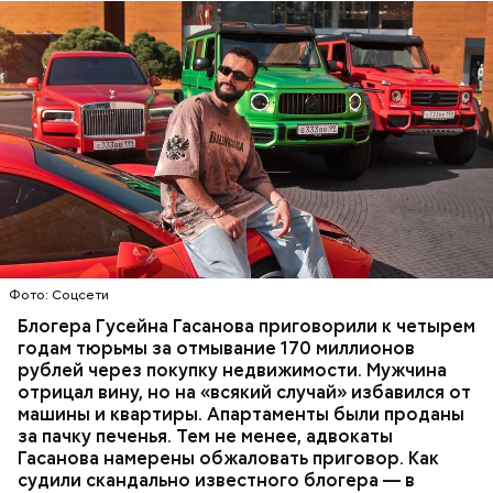
Фото: База розыска МВД РФ
В мае 2025 года МВД РФ объявило в
международный розыск
блогера Гусейна Гасанова.
В его отношении возбудили уголовное дело о
неуплате налогов и легализации преступных
доходов в особо крупном размере. В тот же день
НАЛОГИ
ПОИСК ЛЮДЕЙ
ДЕНЬГИ
МВД
мужчину
заочно арестовали
.
ГАСАН ГУСЕЙНОВ
Молодого человека задержали. На первом же
Фото: Соцсети
допросе он признался, что планировал отравить
только отчима. Тогда следователи посчитали, что
Блогера Гусейна Гасанова приговорили к четырем
мотивом преступления была квартира родителей,
годам тюрьмы за отмывание 170 миллионов
которая в случае их смерти перешла бы сыну. Но
рублей через покупку недвижимости. Мужчина
спустя несколько дней Миссюра заявил, что ранее
отрицал вину, но на «всякий случай» избавился от
уже травил других людей.
машины и квартиры. Апартаменты были проданы
за пачку печенья. Тем не менее, адвокаты
Гасанова намерены обжаловать приговор. Как
судили скандально известного блогера — в