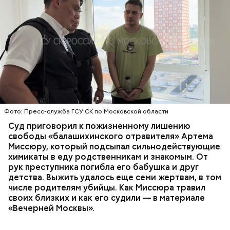
Все началось в июне, когда двое супругов
Видео: пресс-служба ГСУ СК по Московской области
обратились в местную больницу с жалобами на
плохое самочувствие. Врачи не смогли поставить
им точный диагноз, после чего анализы
потерпевших направили на экспертизу. В них
ОТРАВЛЕНИЯ
БАЛАШИХА
РОДИТЕЛИ
специалисты обнаружили сильнодействующий
СЛЕДСТВЕННЫЙ КОМИТЕТ
ЭКСПЕРТИЗЫ
химикат дихлорэтан, который не мог попасть в
организм супругов случайно. То же самое вещество
нашли в еде, изъятой из квартиры пострадавших.
Фото: Пресс-служба ГСУ СК по Московской области
Суд приговорил к пожизненному лишению
свободы «балашихинского отравителя» Артема
Миссюру, который подсыпал сильнодействующие
химикаты в еду родственникам и знакомым. От
рук преступника погибла его бабушка и друг
детства. Выжить удалось еще семи жертвам, в том
числе родителям убийцы. Как Миссюра травил
своих близких и как его судили — в материале
«Вечерней Москвы».