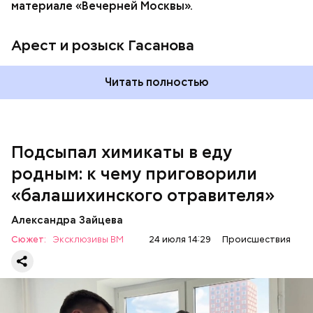
материале «Вечерней Москвы».
Арест и розыск Гасанова
Началось расследование. В квартире потерпевших
Читать полностью
установили скрытую камеру видеонаблюдения. На
записи попал 25-летний сын потерпевших Артем
Миссюра, который тайно приходил в квартиру
матери и отчима и подсыпал им в еду химикаты.
Подсыпал химикаты в еду
Также отравленную пищу ела его младшая сестра.
родным: к чему приговорили
«балашихинского отравителя»
Play
Александра Зайцева
Video
Сюжет:
Эксклюзивы ВМ
24 июля 14:29
Происшествия