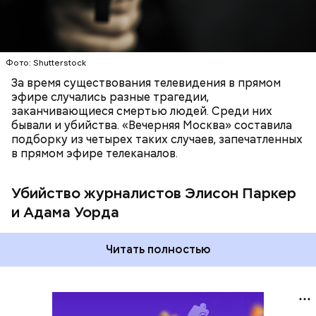
ПРЕСТУПЛЕНИЯ
УБИЙСТВА
преследования решил застрелиться, однако умер
не сразу, а уже в больнице. Через два часа после
стрельбы в редакцию телеканал ABC News был
прислан факс от убийцы, в котором он назвал это
ответом на стрельбу в африканской церкви в
Фото: Shutterstock
Чарлстоне, которая случилась двумя месяцами
За время существования телевидения в прямом
ранее. Сам Флэнаган был чернокожим, из-за чего,
эфире случались разные трагедии,
по его словам, он страдал от расовой
Фото: соцсети скриншот
заканчивающиеся смертью людей. Среди них
дискриминации и издевательств на работе. Он
бывали и убийства. «Вечерняя Москва» составила
добавил, что Паркер однажды позволила себе
подборку из четырех таких случаев, запечатленных
расистское высказывание в его адрес и даже его
в прямом эфире телеканалов.
«подсидела», а Уорд написал на него жалобу в
отдел кадров.
Убийство журналистов Элисон Паркер
и Адама Уорда
Читать полностью