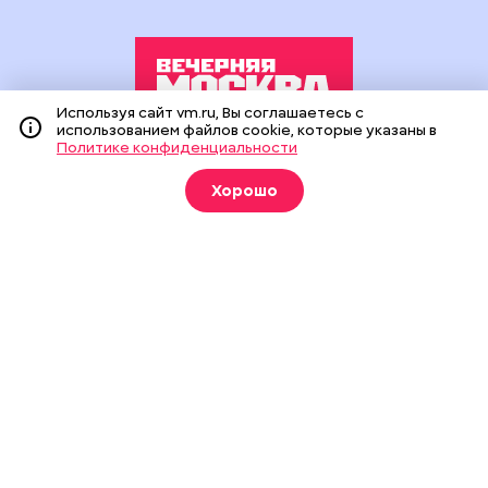
Используя сайт vm.ru, Вы соглашаетесь с
использованием файлов cookie, которые указаны в
Политике конфиденциальности
Издание создано при финансовой поддержке Департамента
средств массовой информации и рекламы города Москвы.
Хорошо
На сайте применяются рекомендательные технологии
(информационные технологии предоставления информации
на основе сбора, систематизации и анализа сведений,
относящихся к предпочтениям пользователей сети
«Интернет», находящихся на территории Российской
Федерации).
Сетевое издание "Вечерняя Москва" (18+) зарегистрировано
в Федеральной службе по надзору в сфере связи,
информационных технологий и массовых коммуникаций
(Роскомнадзор). Свидетельство о регистрации ЭЛ № ФС 77 -
90524 от 09.12.2025. Учредитель: АО "Редакция газеты
"Вечерняя Москва". Главный редактор
vm.ru
: Александр
Геннадьевич Глуходедов. Адрес редакции: 127015, г.Москва,
Бумажный пр-д, д. 14, стр. 2. Телефон:
+7(499)557-04-24
. Адрес
эл.почты:
edit@vm.ru
. Почта для связи с редакцией сайта:
news@vm.ru
.