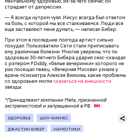
ментальному здоровью, из-за чего сейчас он
страдает от депрессии.
— Я всегда нутром чуял. Иисус всегда был ответом
Фото: wikimedia.org
на боль, с которой мы все сталкиваемся. Люди все
еще заставляют меня думать, — написал Бибер.
При этом в последние полгода артист сильно
Фото: Shutterstock
похудел. Пользователи Сети стали приписывать
ему различные болезни. Многие уверены, что по
здоровью 30-летнего Бибера ударил секс-скандал
Сара Носс (119 лет)
с рэпером P.Diddy, «белые вечеринки» которого не
раз посещал певец. «Вечерняя Москва» узнала у
врача-психиатра Алексея Вилкова, какие проблемы
со здоровьем могли
сказаться на внешности
Стив Балмер
звезды.
*Принадлежит компании Meta, признанной
экстремистской и запрещенной в
РФ.
В 1945 году женщина устроилась в больницу в
ЗДОРОВЬЕ
ШОУ-БИЗНЕС
городе Виши, став помогать сиротам и старикам,
где трудилась 28 лет. В конце 1970-х она поступила
ДЖАСТИН БИБЕР
НАРКОТИКИ