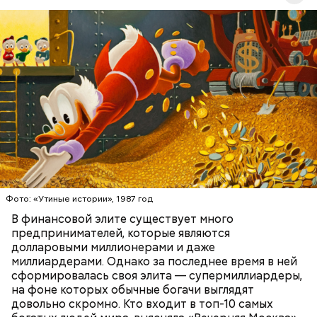
многими всемирно известными брендами одежды.
Первоначально это была сеть магазинов Zara,
которая по задумке делала качественную и
стильную одежду по доступным ценам.
Фото: public domain
БОГАТСТВО
БИЗНЕС
ПРЕДПРИНИМАТЕЛИ
МИЛЛИАРДЕРЫ
ДЕНЬГИ
Люсиль Рандон (118 лет)
Фото: «Утиные истории», 1987 год
В финансовой элите существует много
предпринимателей, которые являются
долларовыми миллионерами и даже
На протяжении всей истории человечества часто
Фото: Shutterstock
миллиардерами. Однако за последнее время в ней
возникали различные секты, которые оказывали
сформировалась своя элита — супермиллиардеры,
сильное влияние на общество. И если часть из этих
на фоне которых обычные богачи выглядят
культов были относительно безобидны, то
довольно скромно. Кто входит в топ-10 самых
некоторые оказывались настолько опасными, что