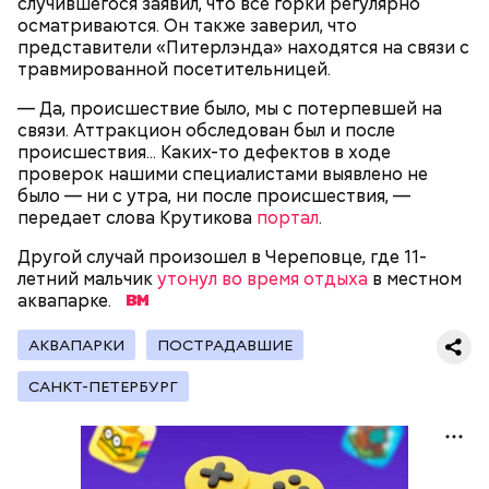
случившегося заявил, что все горки регулярно
осматриваются. Он также заверил, что
Родственники обналичивали деньги и возвращали
представители «Питерлэнда» находятся на связи с
их Гасанову. А чтобы пользоваться деньгами и не
травмированной посетительницей.
вызвать подозрений у налоговой, Гасанов либо
распределял их между еще несколькими счетами,
— Да, происшествие было, мы с потерпевшей на
либо
покупал на них квартиры
.
связи. Аттракцион обследован был и после
происшествия... Каких-то дефектов в ходе
проверок нашими специалистами выявлено не
было — ни с утра, ни после происшествия, —
передает слова Крутикова
портал
.
— Гасанов, являясь индивидуальным
Другой случай произошел в Череповце, где 11-
предпринимателем, осуществлял
летний мальчик
утонул во время отдыха
в местном
предпринимательскую деятельность в области
аквапарке.
продажи и размещения рекламы в социальных
сетях. С целью сокрытия своих доходов часть
АКВАПАРКИ
ПОСТРАДАВШИЕ
денежных средств от спонсоров розыгрышей,
покупателей различных мотивационных курсов и
САНКТ-ПЕТЕРБУРГ
прогнозов ставок на спорт Гасанов получал на
свои личные лицевые счета как физического лица, а
также на подконтрольные родственникам лицевые
счета, — пояснили в
московской прокуратуре
.