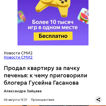
Следователи считали, что в период с 2019 по 2021
год Гасанов уклонился от уплаты налогов на более
чем 170 миллионов рублей. Эти деньги он якобы
распределил между родственниками и
собственными счетами.
Новости СМИ2
Новости СМИ2
Продал квартиру за пачку
печенья: к чему приговорили
блогера Гусейна Гасанова
Александра Зайцева
04 августа 15:31
Происшествия