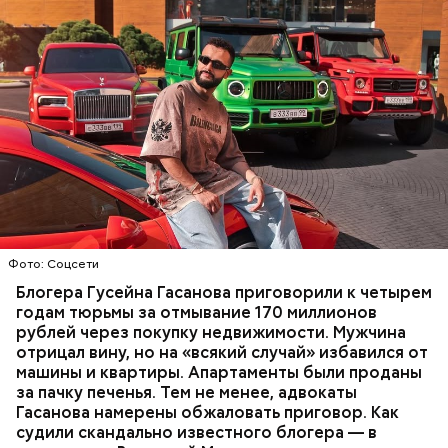
Фото: База розыска МВД РФ
В мае 2025 года МВД РФ объявило в
международный розыск
блогера Гусейна Гасанова.
В его отношении возбудили уголовное дело о
неуплате налогов и легализации преступных
доходов в особо крупном размере. В тот же день
НАЛОГИ
ПОИСК ЛЮДЕЙ
ДЕНЬГИ
МВД
мужчину
заочно арестовали
.
ГАСАН ГУСЕЙНОВ
Фото: Соцсети
Блогера Гусейна Гасанова приговорили к четырем
годам тюрьмы за отмывание 170 миллионов
рублей через покупку недвижимости. Мужчина
отрицал вину, но на «всякий случай» избавился от
машины и квартиры. Апартаменты были проданы
за пачку печенья. Тем не менее, адвокаты
Гасанова намерены обжаловать приговор. Как
судили скандально известного блогера — в