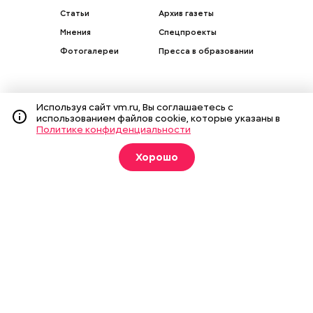
Статьи
Архив газеты
Мнения
Спецпроекты
Фотогалереи
Пресса в образовании
Используя сайт vm.ru, Вы соглашаетесь с
использованием файлов cookie, которые указаны в
Подписка на печатные
Политике конфиденциальности
издания
Хорошо
Оформить
О газете
Реклама
Подписка на бумажные издания
Архив газеты
Вакансии
Команда
Контакты
Правовая информация