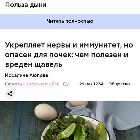
Польза дыни
Читать полностью
Укрепляет нервы и иммунитет, но
опасен для почек: чем полезен и
— Если человек уже болеет мочекаменной
вреден щавель
болезнью, щавель ему не рекомендуется. При
артрите, гастрите, холецистите, синдроме
Иссалина Аюпова
раздраженного кишечника, язвах и панкреатите
Сюжеты:
Эксклюзивы ВМ
Еда
29 мая 12:34
Общество
продукт тоже лучше исключить из рациона, —
предупредила врач. — Он может привести к
повышению кислотности желудка и раздражать
слизистые оболочки.