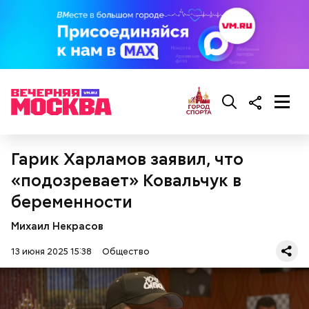
кабачок;
брынза;
растительное масло;
помидоры черри либо грунтовые.
Гарик Харламов заявил, что
«подозревает» Ковальчук в
беременным, кормящим женщинам;
людям с ослабленной иммунной системой;
беременности
пожилым;
детям.
Михаил Некрасов
13 июня 2025 15:38
Общество