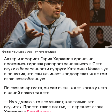
Ингредиенты:
Фото: Youtube / Азамат Мусагалиев
Ранние плоды, по словам врача, лучше не есть:
Актер и юморист Гарик Харламов иронично
прокомментировал распространившиеся в Сети
Терапевт Кондрахин назвал
Чистит сосуды и защищает от
слухи о беременности супруги Катерины Ковальчук
продукты и напитки, которые
рака: чем полезен кресс-салат
и пошутил, что сам начинает «подозревать» в этом
выводят токсины из организма
свою возлюбленную.
По словам артиста, он сам очень ждет, когда у него
с женой появятся дети.
— Ну я думаю, что все узнают, как только это
Спагетти из кабачков
случится. Просто такое платье, — передает слова
Харламова
Пятый канал
.