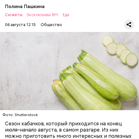
Полина Пашкина
Сюжеты:
Эксклюзивы ВМ
Еда
06 августа 12:15
Общество
Ингредиенты:
— Наиболее распространенные борщ, щи, котлеты,
салаты, лаваш с творогом и сыром, пироги, омлет,
запеканка. Щавеля там везде используется
ЕДА
ОВОЩИ
РЕЦЕПТЫ
немного, поэтому никакого вреда от него не будет.
Чем разнообразнее рацион питания человека, тем
лучше. Потому что это исключает вероятность
возникновения дефицитов микроэлементов, —
заверил специалист.
Фото: Shutterstock
Фото: Shutterstock
Сезон кабачков, который приходится на конец
июля–начало августа, в самом разгаре. Из них
можно приготовить много интересных и полезных