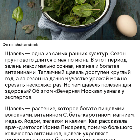
Опасность же щавеля состоит в том, что он
содержит большое количество щавелевой кислоты,
которая может способствовать образованию
Фото: shutterstock
камней в почках, объяснила диетолог.
Щавель — одна из самых ранних культур. Сезон
ЗДОРОВЬЕ
ВРАЧИ
РАСТЕНИЯ
грунтового длится с мая по июнь. В этот период
ПРОДУКТЫ
зелень максимально сочная, нежная и богатая
витаминами. Тепличный щавель доступен круглый
год, а за сезон на дачном участке урожай можно
срезать несколько раз. Но чем щавель полезен для
здоровья? Об этом «Вечерняя Москва» узнала у
экспертов.
Щавель — растение, которое богато пищевыми
волокнами, витамином С, бета-каротином, магнием,
медью, йодом, железом и калием. Как рассказала
врач-диетолог Ирина Писарева, помимо большого
количества витаминов, щавель укрепляет
иммунную систему, благоприятно влияет на