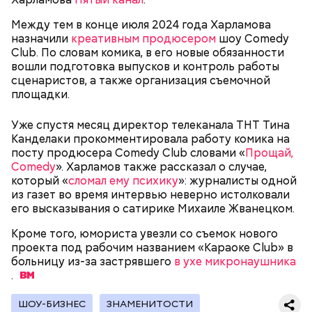
Между тем в конце июля 2024 года Харламова
назначили
креативным продюсером
шоу Comedy
— В дыне содержится много сахара, который
Club. По словам комика, в его новые обязанности
представлен фруктозой. С одной стороны — это
вошли подготовка выпусков и контроль работы
хорошо, потому что дает энергию. Но важно
сценаристов, а также организация съемочной
помнить, что сладкими дынями не нужно сильно
площадки.
увлекаться, так же как и арбузами, людям с
сахарным диабетом и лишним весом, —
Уже спустя месяц директор телеканала ТНТ Тина
подчеркнула доктор.
Канделаки прокомментировала работу комика на
посту продюсера Comedy Club словами «
Прощай,
Comedy
». Харламов также рассказал о случае,
который «
сломал ему психику
»: журналисты одной
из газет во время интервью неверно истолковали
его высказывания о сатирике Михаиле Жванецком.
— Кабачки, порезанные кубиками, нужно легко
обжарить на сковороде. К ним добавляются зелень
Кроме того, юмориста увезли со съемок нового
петрушки, чеснок, соль и оливковое масло.
проекта под рабочим названием «Караоке Club» в
Получается очень вкусно, — поделился рецептом
больницу из-за застрявшего
в ухе микронаушника
Копылов.
.
ШОУ-БИЗНЕС
ЗНАМЕНИТОСТИ