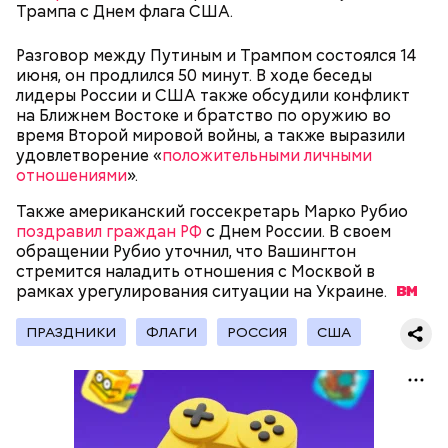
Трампа с Днем флага США.
Фото: Shutterstock
Разговор между Путиным и Трампом состоялся 14
июня, он продлился 50 минут. В ходе беседы
лидеры России и США также обсудили конфликт
Сара Носс (119 лет)
на Ближнем Востоке и братство по оружию во
время Второй мировой войны, а также выразили
удовлетворение «
положительными личными
отношениями
».
Стив Балмер
Также американский госсекретарь Марко Рубио
поздравил граждан РФ
с Днем России. В своем
обращении Рубио уточнил, что Вашингтон
стремится наладить отношения с Москвой в
рамках урегулирования ситуации на
Украине.
В 1945 году женщина устроилась в больницу в
городе Виши, став помогать сиротам и старикам,
где трудилась 28 лет. В конце 1970-х она поступила
ПРАЗДНИКИ
ФЛАГИ
РОССИЯ
США
в монастырь в Савойе, а в 2009 году в возрасте 105
лет перешла в другой монастырь в Тулоне. Однако
в 2010-х годах она была слепой и прикованной к
инвалидному креслу, из-за чего была вынуждена
переехать в дом престарелых. В 2021 году Рандон