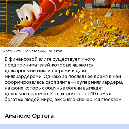
Фото: public domain
БОГАТСТВО
БИЗНЕС
ПРЕДПРИНИМАТЕЛИ
МИЛЛИАРДЕРЫ
ДЕНЬГИ
Люсиль Рандон (118 лет)
Фото: «Утиные истории», 1987 год
В финансовой элите существует много
предпринимателей, которые являются
долларовыми миллионерами и даже
На протяжении всей истории человечества часто
Фото: Shutterstock
миллиардерами. Однако за последнее время в ней
возникали различные секты, которые оказывали
сформировалась своя элита — супермиллиардеры,
сильное влияние на общество. И если часть из этих
на фоне которых обычные богачи выглядят
культов были относительно безобидны, то
довольно скромно. Кто входит в топ-10 самых
некоторые оказывались настолько опасными, что
богатых людей мира, выясняла «Вечерняя Москва».
лишали своих сторонников рассудка, имущества и
даже жизни. О
трех самых жутких сектах
— в
материале «Вечерней Москвы».
Амансио Ортега
12 октября 1960 года в Токио японский политик,
глава Социалистической партии страны Инэдзиро