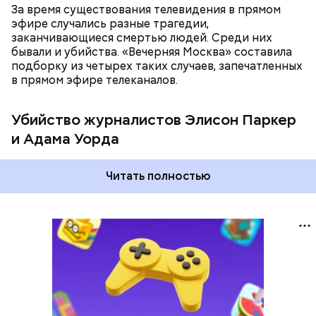
Чарлстоне, которая случилась двумя месяцами
За время существования телевидения в прямом
ранее. Сам Флэнаган был чернокожим, из-за чего,
эфире случались разные трагедии,
по его словам, он страдал от расовой
Фото: соцсети скриншот
заканчивающиеся смертью людей. Среди них
дискриминации и издевательств на работе. Он
бывали и убийства. «Вечерняя Москва» составила
добавил, что Паркер однажды позволила себе
подборку из четырех таких случаев, запечатленных
расистское высказывание в его адрес и даже его
в прямом эфире телеканалов.
«подсидела», а Уорд написал на него жалобу в
отдел кадров.
Убийство журналистов Элисон Паркер
и Адама Уорда
Читать полностью