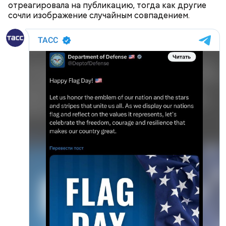
отреагировала на публикацию, тогда как другие
сочли изображение случайным совпадением.
Канэ Танака (119 лет)
Он находился на посту менеджера, занимался
Окружающие отмечали, что Носс была в здравом
наймом персонала и продажей продуктов. В 2000
уме до конца жизни. Интересно, что когда в
году Балмер сменил Билла Гейтса на посту
возрасте 117 лет ей сообщили, что она теперь
генерального директора. Им он оставался до 2014
является старейшим из ныне живущих людей,
года, после чего ушел с поста, но остался
женщина с улыбкой ответила: «Ну и что?». Сама
держателем акций компании. Сейчас его состояние
Носс отмечала, что секрет ее долголетия
оценивается в 126 миллиардов долларов.
заключается в постоянной двигательной
активности и отсутствии беспокойства по поводу
возраста. Однако стоит отметить, что ей в том
числе повезло с генетикой: в роду женщины