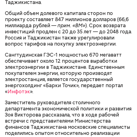
Таджикистана.
ничего известно, пока 14 ноября 2023 года
видеозапись с ее участием не показали на
Общий объем долевого капитала сторон по
иракском телеканале «Аль-Рабиа».
проекту составляет 847 миллионов долларов (66,6
миллиарда рублей —
прим. «ВМ»
). Срок возврата
инвестиций продлен с 20 до 35 лет — до 2048 года.
Россия и Таджикистан также урегулировали
вопрос тарифов на покупку электроэнергии.
Сангтудинская ГЭС-1 мощностью 670 мегаватт
обеспечивает около 12 процентов выработки
электроэнергии в Таджикистане. Единственным
покупателем энергии, которую производят
электростанция, является государственный
энергохолдинг «Барки Точик», передает портал
«
Инфотэк
».
Заместитель руководителя столичного
департамента экономической политики и развития
Как Цуркова призналась в работе на
Зоя Викторова рассказала, что в ходе рабочей
спецслужбы
встречи с представителями Министерства
финансов Таджикистана московские специалисты
поделились опытом относительно реализации