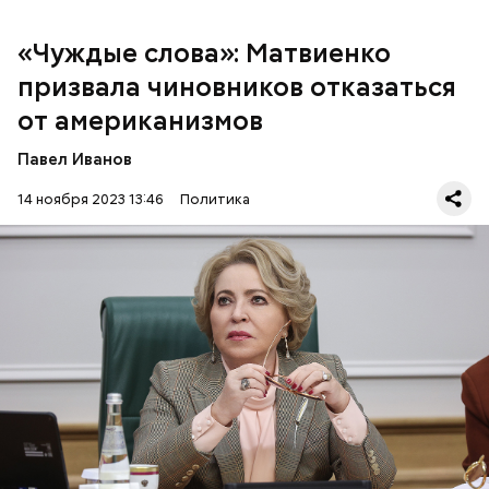
«Чуждые слова»: Матвиенко
призвала чиновников отказаться
от американизмов
Павел Иванов
14 ноября 2023 13:46
Политика
— Чуждые слова используются в официальной
речи без надобности при наличии устоявшихся
русских соответствий, — заявила Матвиенко.
РУССКИЙ ЯЗЫК
ЧИНОВНИКИ
ВАЛЕНТИНА МАТВИЕНКО