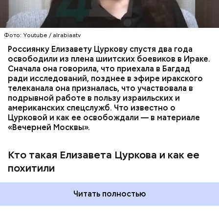
Спикер Совфеда заявила, что необходимо начать
группировок и ведет популярный тематический
ПОХИЩЕНИЯ
РОССИЯ
США
ИЗРАИЛЬ
борьбу с органов публичной власти. Чиновникам
блог. Цуркова родилась в России, однако, когда ей
ЗАЛОЖНИКИ
необходимо следить за своей речью и
исполнилось четыре года, ее семья перебралась
содержанием документов. Матвиенко в
Фото: Youtube / alrabiaatv
жить в Израиль.
подтверждение своих слов привела цитату
Россиянку Елизавету Цуркову спустя два года
советского и российского лингвиста Людмилы
освободили из плена шиитских боевиков в Ираке.
Вербицкой: «Давайте говорить и писать по-русски
Сначала она говорила, что приехала в Багдад
правильно».
ради исследований, позднее в эфире иракского
телеканала она призналась, что участвовала в
подрывной работе в пользу израильских и
американских спецслужб. Что известно о
Цурковой и как ее освобождали — в материале
«Вечерней Москвы».
Кто такая Елизавета Цуркова и как ее
Председатель выделила термины «модератор»,
похитили
«дедлайн», «кофебрейк» и призвала их заменить на
«ведущий», «срок исполнения» и «перерыв»
соответственно, поскольку в большинстве случаев
Читать полностью
их использование выглядит совершенно неуместно
и с этим нужно бороться.