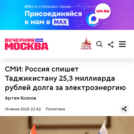
СМИ: Россия спишет
Таджикистану 25,3 миллиарда
рублей долга за электроэнергию
Помимо этого, Цуркова раскритиковала боевые
действия Израиля в секторе Газа. Также женщина
Артем Козлов
заявила, что премьер-министром страны
Биньямином Нетаньяху управляют его жена Сара и
16 июня 2025 22:42
Политика
сын Яир.