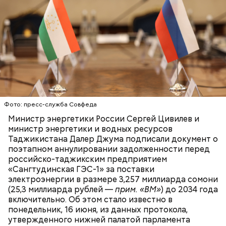
На видео ученая призналась, что участвовала в
подрывной работе в пользу спецслужб Израиля.
Женщина заявила, что является агентом ЦРУ и
«Моссада» и специально приехала в Сирию в 2019
году, чтобы наладить связи между Израилем и
антиправительственными силами. Цуркова
отметила, что в дальнейшем она отправилась с
Фото: пресс-служба Совфеда
подрывной миссией в Ирак. Ее основная задача
Министр энергетики России Сергей Цивилев и
состояла «в разжигании вражды между шиитами»
министр энергетики и водных ресурсов
(сторонниками одного из направлений ислама).
Таджикистана Далер Джума подписали документ о
поэтапном аннулировании задолженности перед
российско-таджикским предприятием
«Сангтудинская ГЭС-1» за поставки
электроэнергии в размере 3,257 миллиарда сомони
(25,3 миллиарда рублей —
прим. «ВМ»
) до 2034 года
включительно. Об этом стало известно в
понедельник, 16 июня, из данных протокола,
утвержденного нижней палатой парламента
Более чем полгода о Елизавете Цурковой не было