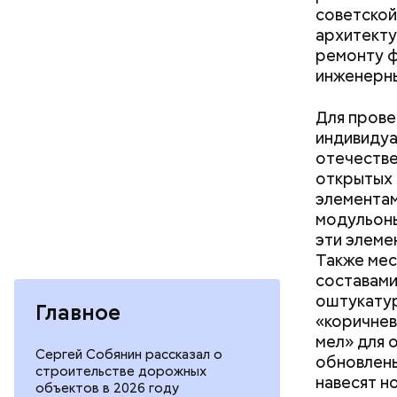
советской
архитекту
ремонту ф
инженерны
Для прове
индивидуа
отечестве
открытых 
элементам
модульоны
эти элеме
Также мес
составами
оштукатур
Главное
«коричнев
мел» для 
Сергей Собянин рассказал о
обновлены
строительстве дорожных
навесят н
объектов в 2026 году