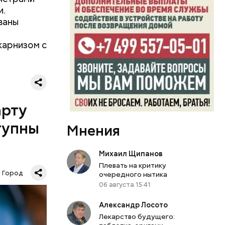
и.
ваны
карнизом с
арту
тупны
Мнения
Михаил Щипанов
Плевать на критику
Город
очередного нытика
06 августа 15:41
х:
Александр Лосото
Лекарство будущего: