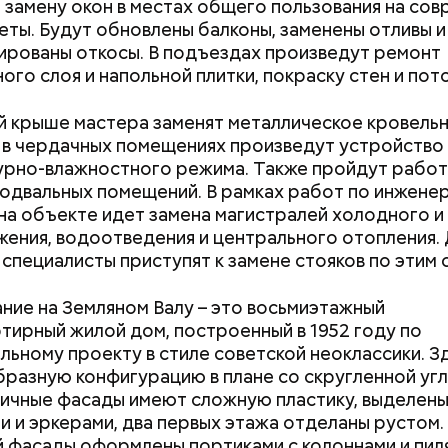
 замену окон в местах общего пользования на со
документы
еты. Будут обновлены балконы, заменены отливы и
рованы откосы. В подъездах произведут ремонт
йти информацию о льготах и скидках
ого слоя и напольной плитки, покраску стен и пото
й крыше мастера заменят металлическое кровель
 в чердачных помещениях произведут устройство
рно-влажностного режима. Также пройдут работ
одвальных помещений. В рамках работ по инжене
на объекте идет замена магистралей холодного и
ения, водоотведения и центрального отопления. 
для автовладельцев (заправки, мойки и так далее);
 специалисты приступят к замене стояков по этим 
 услуги;
ние на Земляном Валу – это восьмиэтажный
ария и зоотовары;
тирный жилой дом, построенный в 1952 году по
 товары;
льному проекту в стиле советской неоклассики. З
 развлечения;
бразную конфигурацию в плане со скругленной уг
рестораны;
личные фасады имеют сложную пластику, выделен
а (частные клиники);
и и эркерами, два первых этажа отделаны рустом.
ание (курсы и учебные центры);
й фасады оформлены портиками с колоннами и пи