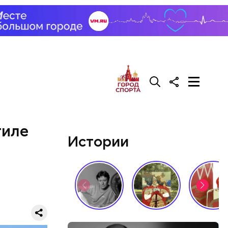
тиле
Истории
ров. В нем
м товарам