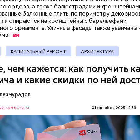
;
го ордера, а также балюстрадами и кронштейнам
ванные балконные плиты по периметру декориро
рия и косметика;
и и опираются на кронштейны с барельефами
ы питания (супермаркеты, магазины у дома);
ного орнамента. Уличные фасады также увенчаны 
ные магазины;
ами.
ание, право и финансы;
 техника и электроника;
для дома;
КАПИТАЛЬНЫЙ РЕМОНТ
АРХИТЕКТУРА
(санатории, гостиницы, турфирмы).
, чем кажется: как получить к
ича и какие скидки по ней дос
везмурадов
е, чем кажется
01 октября 2025 14:39
 карте москвича доступны в следующих категория
OS.RU
МОСКВА
ЛЬГОТЫ