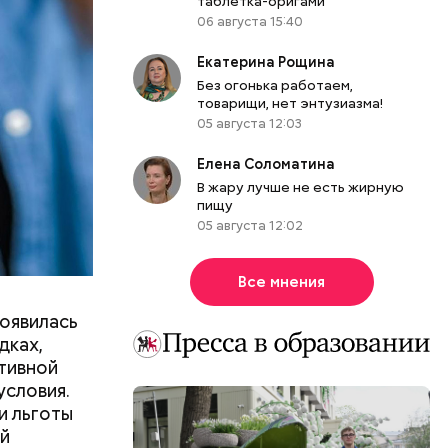
таблетка-оригами
06 августа 15:40
Екатерина Рощина
Без огонька работаем,
товарищи, нет энтузиазма!
05 августа 12:03
Елена Соломатина
В жару лучше не есть жирную
пищу
05 августа 12:02
Все мнения
появилась
дках,
тивной
условия.
и льготы
ей