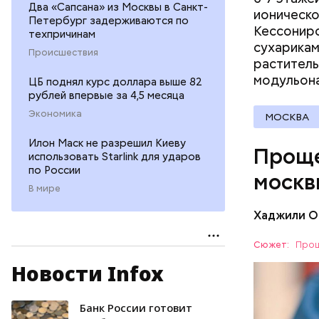
одежда
Два «Сапсана» из Москвы в Санкт-
ионическо
оптика;
Петербург задерживаются по
Кессониро
техпричинам
парфюме
сухарикам
продукт
Происшествия
раститель
спортив
модульон
ЦБ поднял курс доллара выше 82
страхов
рублей впервые за 4,5 месяца
бытовая
Экономика
товары 
МОСКВА
туризм 
Илон Маск не разрешил Киеву
Проще
использовать Starlink для ударов
по России
москв
В мире
Хаджили О
Сюжет:
Прощ
Новости Infox
Скидки по
Банк России готовит
ПОРТАЛ M