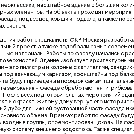
 неоклассики, масштабное здание с большим кол
рных элементов. На объекте проходят мероприят
асада, подъездов, крыши и подвала, а также по з
х систем.
дения работ специалисты ФКР Москвы разработа
льный проект, а также подобрали самые совреме
нные материалы. Работы по фасаду начались с ра
поверхностей. Здание изобилует архитектурными
и – это пилястры и колонны с капителями, сандрики
 под венчающим карнизом, кронштейны под балко
нты будут приведены в порядок самым тщательны
та замокания н фасаде обработают антигрибковы
. После всех подготовительных мероприятий здан
ят и окрасят. Жилому дому вернут его историческ
ый дуб» для нижней рустованной части фасада и 
Как поменять батареи дома и
Как получить до
основного объема. В рамках работ по фасаду буд
не получить штраф
рублей от госу
 входные группы, отремонтирован цоколь. На фа
трудной ситуац
овую систему внешнего водостока. Также специал
претендовать и