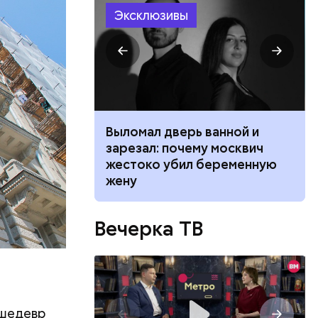
Эксклюзивы
ником
Выломал дверь ванной и
 маникюра в
зарезал: почему москвич
026
жестоко убил беременную
жену
Вечерка ТВ
ческие
доступны
 шедевр