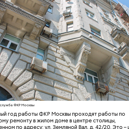
Дебошир и «гроза»
Маникюр кокош
силовиков: кто такой Роберт
украшу: тренды
Гилман, которого просят
Москве летом 2
освободить США
-служба ФКР Москвы
й странице сайта
karta.mos.ru
можно найти темати
скидок и самые выгодные предложения, которые 
ый год работы ФКР Москвы проходят работы по
 момент.
ому ремонту в жилом доме в центре столицы,
нном по адресу: ул. Земляной Вал, д. 42/20. Это –