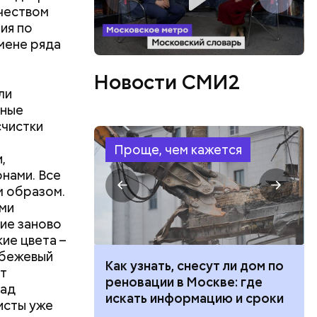
ичеством
ия по
амене ряда
Новости СМИ2
ли
нные
счистки
Проще, чем кажется
,
нами. Все
м образом.
ми
ие заново
ие цвета –
«бежевый
 100 тысяч
Как узнать, снесут ли дом по
ут
дарства при
реновации в Москве: где
сад
ии: кто может
искать информацию и сроки
исты уже
 какие нужны