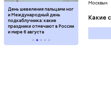
Москвы».
День шевеления пальцами ног
День разгля
и Международный день
горизонта и 
Какие 
подкаблучника: какие
курсанта: ка
праздники отмечают в России
отмечают в Р
и мире 6 августа
августа