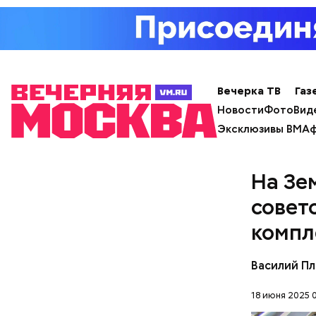
Вечерка ТВ
Газ
Новости
Фото
Вид
Эксклюзивы ВМ
Аф
На Зе
В разделе
совет
можно вкл
компл
и услугам
Василий П
18 июня 2025 