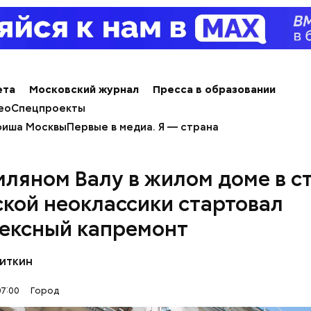
ета
Московский журнал
Пресса в образовании
ео
Спецпроекты
иша Москвы
Первые в медиа. Я — страна
мляном Валу в жилом доме в с
 «Каталог» представлены все предложения партне
ской неоклассики стартовал
ючить сортировку по типам льготы, интересующи
ексный капремонт
, брендам, станциям метро и другим.
литкин
07:00
Город