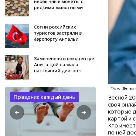
необычные монеты с
редкими животными
Сотни российских
туристов застряли в
аэропорту Антальи
Замеченная в онкоцентре
Анита Цой назвала
настоящий диагноз
Фото: Депар
Праздник каждый день
Весной 20
своя онла
которые д
картой и 
Кто имеет
по ней до