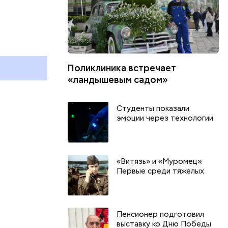
День арбуза и День поцелуев
День собира
с зеркалом: какие праздники
Международ
и
отмечают в России и мире 3
холостяка: 
августа
отмечают в 
августа
Поликлиника встречает
«ландышевым садом»
Студенты показали
эмоции через технологии
«Витязь» и «Муромец».
Первые среди тяжелых
Пенсионер подготовил
выставку ко Дню Победы