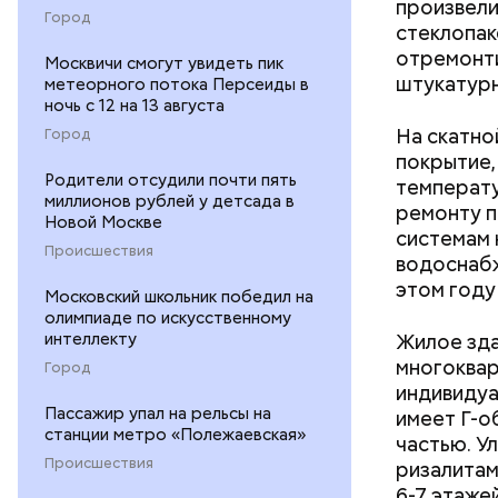
произвели
Город
стеклопак
отремонти
Как на
Москвичи смогут увидеть пик
штукатурн
метеорного потока Персеиды в
ночь с 12 на 13 августа
На скатно
Город
покрытие,
Родители отсудили почти пять
температу
миллионов рублей у детсада в
ремонту п
Новой Москве
системам 
Происшествия
водоснабж
скидки 
этом году
Московский школьник победил на
аптеки;
олимпиаде по искусственному
бытовые
интеллекту
Жилое зда
ветерин
многоквар
Город
детские
индивидуа
досуг и
Пассажир упал на рельсы на
имеет Г-о
кафе и 
станции метро «Полежаевская»
частью. У
медицин
Происшествия
ризалитам
образов
6-7 этаже