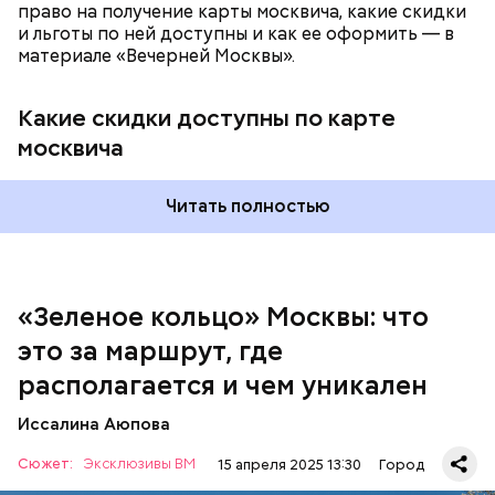
право на получение карты москвича, какие скидки
и льготы по ней доступны и как ее оформить — в
материале «Вечерней Москвы».
Какие скидки доступны по карте
Подвал Мастера
москвича
— На сегодняшний день уже готово более 50
процентов веломаршрута, то есть около 71
километра. В 2023 году его продлили — от
Читать полностью
Тимирязевского парка до Лосиного Острова за
счет проложения велополос на улицах между
парками. Таким образом, уже готовы участки от
метро «Профсоюзная» до Лосиного Острова.
«Зеленое кольцо» Москвы: что
Безусловно, самым известным местом из романа
это за маршрут, где
являются Патриаршие пруды — именно там
начинается действие произведения. Здесь поэт
располагается и чем уникален
Иван Бездомный и литератор Михаил Берлиоз
встретились с Воландом и его свитой. Неподалеку
Иссалина Аюпова
Аннушка разлила подсолнечное масло, и Берлиоз
остался без головы. Это произошло на перекрестке
Сюжет:
Эксклюзивы ВМ
15 апреля 2025 13:30
Город
улицы Малой Бронной и Ермолаевского переулка.