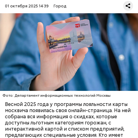
оптика;
парфюмерия и косметика;
01 октября 2025 14:39
Город
продукты питания (супермаркеты, магазины у
дома);
спортивные магазины;
страхование, право и финансы;
бытовая техника и электроника;
товары для дома;
Существуют несколько версий, какой именно дом
туризм (санатории, гостиницы, турфирмы).
стал прототипом жилища Мастера. Но согласно
Скидки по карте москвича доступны в следующих
самой популярной — это подвал дома № 9, что в
категориях:
Мансуровском переулке. Здесь жили друзья
Булгакова — братья Топлениновы. Писатель часто
приходил к ним в гости и работал над «Мастером и
ПОРТАЛ MOS.RU
МОСКВА
ЛЬГОТЫ
Маргаритой».
В настоящее время велоинфраструктура «Зеленого
кольца» реализована в пяти округах города,
Фото: Департамент информационных технологий Москвы
подчеркнули в ЦОДД:
Весной 2025 года у программы лояльности карты
москвича появилась своя онлайн-страница. На ней
собрана вся информация о скидках, которые
доступны льготным категориям горожан, с
интерактивной картой и списком предприятий,
предлагающих специальные условия. Кто имеет