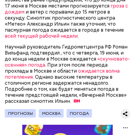
другим.
впервые увидел Маргариту с букетом мимоз в
17 июня в Москве местами прогнозируется
гроза с
руках. Именно здесь в доме № 10, где было
дождем
и ветер с порывами до 15 метров в
московское отделение газеты «Накануне», работал
секунду. Синоптик прогностического центра
Михаил Булгаков. Кстати, этот дом упоминается в
«Метео» Александр Ильин также уточнил, что
сборнике писателя «Дьяволиада» и очерке «Сорок
пасмурная погода ожидается в городе в течение
сороков».
всей текущей рабочей недели
.
Научный руководитель Гидрометцентра РФ Роман
Вильфанд подтвердил , что с четверга, 19 июня, и
до конца недели в Москве ожидается
«скучновато-
осенняя» погода
. При этом после периода
прохлады в Москве и области
ожидается волна
потепления
. Однако высокие температуры в
На главной странице сайта
karta.mos.ru
можно
столичном регионе задержатся ненадолго.
найти тематические подборки скидок и самые
Подробнее о том, как будет меняться погода в
выгодные предложения, которые доступны на
течение предстоящей недели, «Вечерней Москве»
Где проходит
данный момент.
рассказал синоптик
Ильин.
ПРОГНОЗЫ
МОСКВА
ПОГОДА
Большой Гнездниковский переулок
«Кинематографическая лужа»:
Метароман не для всех: чем
булгаковед — о новой