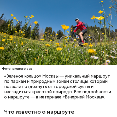
Сейчас на Патриарших прудах стоит знак с
Как рассказали «ВМ» в пресс-службе ЦОДД,
изображением силуэтов Воланда, Коровьева и
веломаршрут «Зеленое кольцо» соединит зеленые
Бегемота, который предостерегает от разговоров
зоны, метро, МЦД и МЦК по всей Москве.
с незнакомцами.
Протяженность такого маршрута составит 120
километров:
СПОРТ
ОТДЫХ
ВЕЛОСИПЕДЫ
САМОКАТЫ
МОСКВА
Патриаршие пруды
Фото: Shutterstock
«Зеленое кольцо» Москвы — уникальный маршрут
по паркам и природным зонам столицы, который
позволит отдохнуть от городской суеты и
насладиться красотой природы. Все подробности
о маршруте — в материале «Вечерней Москвы».
Что известно о маршруте