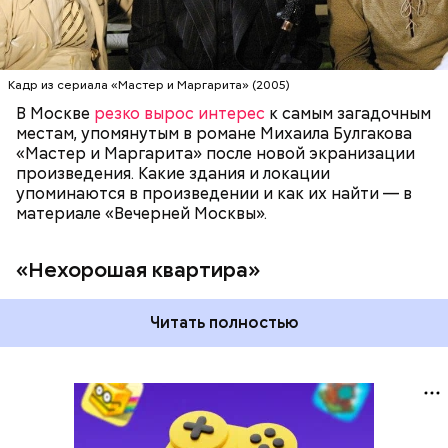
1924-й. Он называл ее «гнусной комнатой в гнусном
доме», потому что в доме постоянно происходили
перебои с электричеством, протекал потолок, за
стенкой ругались соседи. Именно поэтому она
стала прототипом «нехорошей квартиры», где жил
Кадр из сериала «Мастер и Маргарита» (2005)
Воланд со своей свитой, где прошел бал Сатаны.
В Москве
резко вырос интерес
к самым загадочным
местам, упомянутым в романе Михаила Булгакова
«Мастер и Маргарита» после новой экранизации
произведения. Какие здания и локации
упоминаются в произведении и как их найти — в
материале «Вечерней Москвы».
«Нехорошая квартира»
Читать полностью