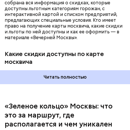
собрана вся информация о скидках, которые
доступны льготным категориям горожан, с
интерактивной картой и списком предприятий,
предлагающих специальные условия. Кто имеет
право на получение карты москвича, какие скидки
и льготы по ней доступны и как ее оформить — в
материале «Вечерней Москвы».
Какие скидки доступны по карте
Подвал Мастера
москвича
— На сегодняшний день уже готово более 50
процентов веломаршрута, то есть около 71
километра. В 2023 году его продлили — от
Читать полностью
Тимирязевского парка до Лосиного Острова за
счет проложения велополос на улицах между
парками. Таким образом, уже готовы участки от
метро «Профсоюзная» до Лосиного Острова.
«Зеленое кольцо» Москвы: что
Безусловно, самым известным местом из романа
это за маршрут, где
являются Патриаршие пруды — именно там
начинается действие произведения. Здесь поэт
располагается и чем уникален
Иван Бездомный и литератор Михаил Берлиоз