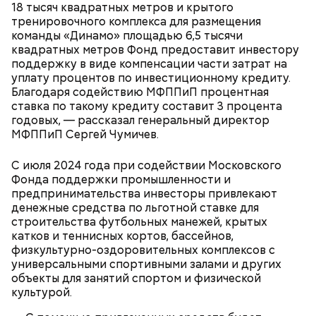
Фото: Пресс-служба ЦОДД
18 тысяч квадратных метров и крытого
тренировочного комплекса для размещения
Ботанический сад РАН;
команды «Динамо» площадью 6,5 тысячи
ВДНХ;
квадратных метров Фонд предоставит инвестору
Лосиный Остров;
поддержку в виде компенсации части затрат на
Измайловский парк;
уплату процентов по инвестиционному кредиту.
Кемеровский лесопарк;
Также существует раздел «Стать партнером»,
Благодаря содействию МФППиП процентная
Парк Кузьминки;
который будет полезен представителям бизнеса. В
ставка по такому кредиту составит 3 процента
Парк 850-летия Москвы;
нем можно найти информацию о том, какие
годовых, — рассказал генеральный директор
Братеевскую пойму;
преимущества дает предпринимателям участие в
МФППиП Сергей Чумичев.
Борисовские пруды;
программе лояльности. Там же можно заполнить и
Царицыно;
отправить заявку на присоединение к ней.
Исследователи считают, что в Большом
С июля 2024 года при содействии Московского
Битцевский лес;
Гнездниковском переулке Михаил Булгаков
Фонда поддержки промышленности и
Теплый Стан;
впервые увидел Елену Шиловскую. Она была его
предпринимательства инвесторы привлекают
Парк победы;
третьей женой и хранительницей литературного
денежные средства по льготной ставке для
Долину реки Сетунь;
наследия писателя. Они познакомились в доме №
строительства футбольных манежей, крытых
Парк Фили;
10, когда были в гостях у общих друзей. Они сразу
катков и теннисных кортов, бассейнов,
Парк Покровское-Стрешнево;
влюбились друг в друга, несмотря на то, что оба на
физкультурно-оздоровительных комплексов с
Тимирязевский парк.
тот момент состояли в браке.
универсальными спортивными залами и других
объекты для занятий спортом и физической
культурой.
Маршрут зеленого кольца проходит через: