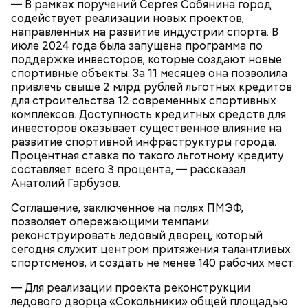
В романе «Мастер и Маргарита» объединение
— В рамках поручений Сергея Собянина город
литераторов МАССОЛИТ, которое возглавлял
содействует реализации новых проектов,
Михаил Берлиоз, находится в двухэтажном
направленных на развитие индустрии спорта. В
Обеспечение комфорта и
старинном доме. Прообразом стал Дом Герцена на
июле 2024 года была запущена программа по
безопасности
Тверском бульваре, 25. В 1920-х годах здесь было
поддержке инвесторов, которые создают новые
несколько литературных организаций —
спортивные объекты. За 11 месяцев она позволила
Российская ассоциация пролетарских писателей и
привлечь свыше 2 млрд рублей льготных кредитов
Московская ассоциация пролетарских писателей.
для строительства 12 современных спортивных
Сегодня здесь располагается Литературный
комплексов. Доступность кредитных средств для
институт имени Максима Горького.
инвесторов оказывает существенное влияние на
развитие спортивной инфраструктуры города.
Процентная ставка по такого льготному кредиту
составляет всего 3 процента, — рассказал
Кто может получить карту москвича
Анатолий Гарбузов.
Соглашение, заключенное на полях ПМЭФ,
позволяет опережающими темпами
реконструировать ледовый дворец, который
сегодня служит центром притяжения талантливых
спортсменов, и создать не менее 140 рабочих мест.
Карта маршрута
Дом Грибоедова
— Для реализации проекта реконструкции
ледового дворца «Сокольники» общей площадью