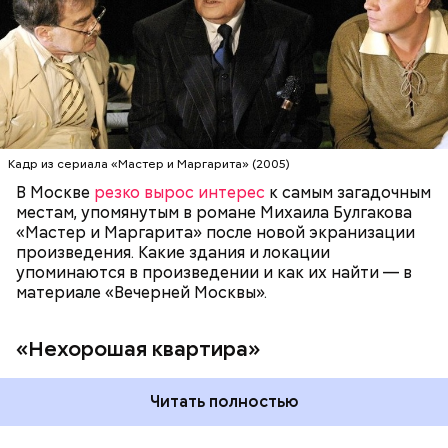
квартира» находится на улице Большой Садовой,
МОСКВА
ПИСАТЕЛИ
МИХАИЛ БУЛГАКОВ
дом 10. В маленькой комнате в коммуналке жил и
работал Михаил Булгаков три года — с 1921-го по
1924-й. Он называл ее «гнусной комнатой в гнусном
доме», потому что в доме постоянно происходили
перебои с электричеством, протекал потолок, за
стенкой ругались соседи. Именно поэтому она
стала прототипом «нехорошей квартиры», где жил
Кадр из сериала «Мастер и Маргарита» (2005)
Воланд со своей свитой, где прошел бал Сатаны.
В Москве
резко вырос интерес
к самым загадочным
местам, упомянутым в романе Михаила Булгакова
«Мастер и Маргарита» после новой экранизации
произведения. Какие здания и локации
упоминаются в произведении и как их найти — в
материале «Вечерней Москвы».
«Нехорошая квартира»
Читать полностью