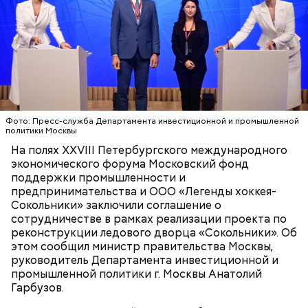
инвалиды и их семьи;
ветераны и их семьи;
получатели выплат на детей;
сироты и приемные родители;
пострадавшие от радиации;
бывшие узники концлагерей;
Для комфорта горожан и гостей столицы в этом
Герои России и СССР;
сезоне также планируется улучшить велопарковки
реабилитированные лица и члены их семей;
для самокатов и велосипедов, сообщили «ВМ» в
почетные доноры;
Фото: Пресс-служба Департамента инвестиционной и промышленной
пресс-службе:
получатели жилищных субсидий.
политики Москвы
На полях XXVIII Петербургского международного
На открытой веранде здания находился ресторан.
экономического форума Московский фонд
На доме на Тверском бульваре также был модный
поддержки промышленности и
ресторан Клуба театральных работников, пройти в
предпринимательства и ООО «Легенды хоккея-
него можно было только по пропускам. Летом его
Сокольники» заключили соглашение о
открывали в саду у дома.
Карту москвича могут получить следующие
сотрудничестве в рамках реализации проекта по
категории граждан:
реконструкции ледового дворца «Сокольники». Об
этом сообщил министр правительства Москвы,
руководитель Департамента инвестиционной и
промышленной политики г. Москвы Анатолий
Гарбузов.