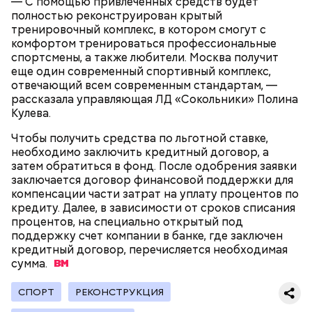
В разделе «Каталог» представлены все
— С помощью привлеченных средств будет
предложения партнеров. В нем можно включить
полностью реконструирован крытый
сортировку по типам льготы, интересующим
тренировочный комплекс, в котором смогут с
товарам и услугам, брендам, станциям метро и
комфортом тренироваться профессиональные
В Большом Гнездниковском переулке Мастер
другим.
спортсмены, а также любители. Москва получит
впервые увидел Маргариту с букетом мимоз в
еще один современный спортивный комплекс,
руках. Именно здесь в доме № 10, где было
отвечающий всем современным стандартам, —
московское отделение газеты «Накануне», работал
рассказала управляющая ЛД «Сокольники» Полина
Михаил Булгаков. Кстати, этот дом упоминается в
Кулева.
сборнике писателя «Дьяволиада» и очерке «Сорок
сороков».
Чтобы получить средства по льготной ставке,
необходимо заключить кредитный договор, а
затем обратиться в фонд. После одобрения заявки
заключается договор финансовой поддержки для
компенсации части затрат на уплату процентов по
кредиту. Далее, в зависимости от сроков списания
процентов, на специально открытый под
поддержку счет компании в банке, где заключен
На главной странице сайта
karta.mos.ru
можно
кредитный договор, перечисляется необходимая
найти тематические подборки скидок и самые
сумма.
выгодные предложения, которые доступны на
Где проходит
данный момент.
СПОРТ
РЕКОНСТРУКЦИЯ