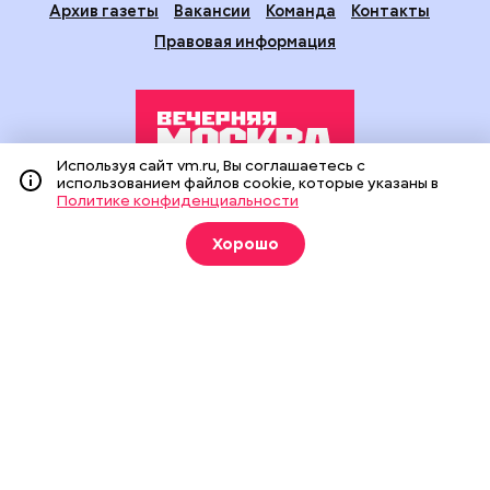
Архив газеты
Вакансии
Команда
Контакты
Правовая информация
Используя сайт vm.ru, Вы соглашаетесь с
использованием файлов cookie, которые указаны в
Политике конфиденциальности
Издание создано при финансовой поддержке Департамента
средств массовой информации и рекламы города Москвы.
Хорошо
На сайте применяются рекомендательные технологии
(информационные технологии предоставления информации
на основе сбора, систематизации и анализа сведений,
относящихся к предпочтениям пользователей сети
«Интернет», находящихся на территории Российской
Федерации).
Сетевое издание "Вечерняя Москва" (18+) зарегистрировано
в Федеральной службе по надзору в сфере связи,
информационных технологий и массовых коммуникаций
(Роскомнадзор). Свидетельство о регистрации ЭЛ № ФС 77 -
90524 от 09.12.2025. Учредитель: АО "Редакция газеты
"Вечерняя Москва". Главный редактор
vm.ru
: Александр
Геннадьевич Глуходедов. Адрес редакции: 127015, г.Москва,