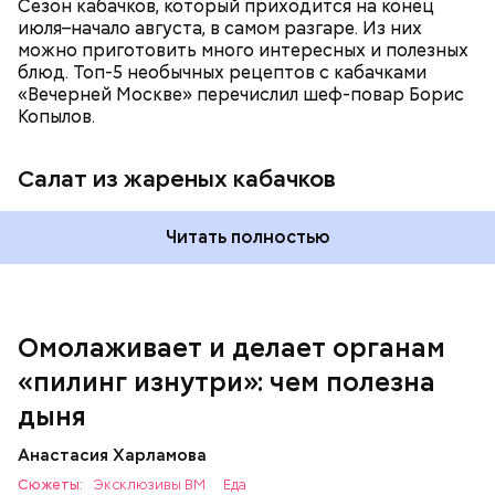
Сезон кабачков, который приходится на конец
июля–начало августа, в самом разгаре. Из них
можно приготовить много интересных и полезных
блюд. Топ-5 необычных рецептов с кабачками
«Вечерней Москве» перечислил шеф-повар Борис
Вред дыни
Копылов.
Салат из жареных кабачков
А врач-эндокринолог Алексей Калинчев рассказал,
что существует множество блюд, где используют
растение.
Читать полностью
кремний — укрепляет кости, зубы, волосы и
ногти и оказывает омолаживающее действие;
витамин С — работает как антиоксидант,
иммуномодулятор, помогает выработке
соединительной ткани, улучшает тургор кожи;
Омолаживает и делает органам
клетчатка — достаточно нежная и забирает
«пилинг изнутри»: чем полезна
излишки холестерина, сахара и соли тяжелых
металлов;
дыня
фолиевая кислота (в большом количестве) —
она необходима беременным женщинам,
Анастасия Харламова
— В момент стресса он держит сосуды под
чтобы формировалась нервная трубка у
Сюжеты:
контролем и контролирует более 300 реакций
Эксклюзивы ВМ
Еда
плода. Также ее рекомендуют принимать для