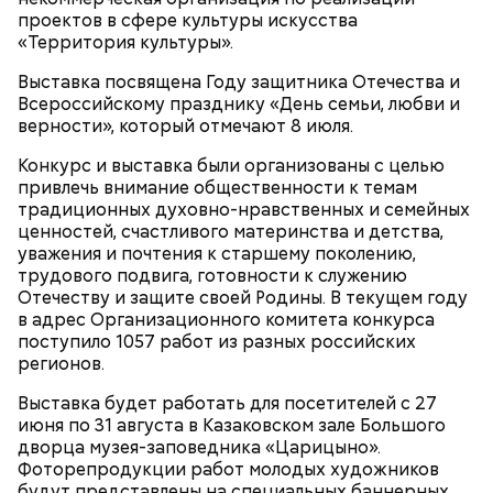
проектов в сфере культуры искусства
Спагетти из кабачков
«Территория культуры».
Выставка посвящена Году защитника Отечества и
Всероссийскому празднику «День семьи, любви и
верности», который отмечают 8 июля.
— В дыне содержится много сахара, который
представлен фруктозой. С одной стороны — это
Конкурс и выставка были организованы с целью
хорошо, потому что дает энергию. Но важно
привлечь внимание общественности к темам
помнить, что сладкими дынями не нужно сильно
традиционных духовно-нравственных и семейных
увлекаться, так же как и арбузами, людям с
ценностей, счастливого материнства и детства,
сахарным диабетом и лишним весом, —
уважения и почтения к старшему поколению,
подчеркнула доктор.
трудового подвига, готовности к служению
Отечеству и защите своей Родины. В текущем году
в адрес Организационного комитета конкурса
поступило 1057 работ из разных российских
регионов.
— Кабачки, порезанные кубиками, нужно легко
Выставка будет работать для посетителей с 27
обжарить на сковороде. К ним добавляются зелень
июня по 31 августа в Казаковском зале Большого
петрушки, чеснок, соль и оливковое масло.
дворца музея-заповедника «Царицыно».
Получается очень вкусно, — поделился рецептом
Фоторепродукции работ молодых художников
Копылов.
будут представлены на специальных баннерных