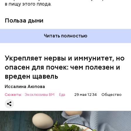
в пищу этого плода.
раз в месяц. В небольших количествах в свежем
виде или припущенном на сковороде.
Польза дыни
Читать полностью
Укрепляет нервы и иммунитет, но
опасен для почек: чем полезен и
— Если человек уже болеет мочекаменной
вреден щавель
болезнью, щавель ему не рекомендуется. При
артрите, гастрите, холецистите, синдроме
Иссалина Аюпова
раздраженного кишечника, язвах и панкреатите
Сюжеты:
Эксклюзивы ВМ
Еда
29 мая 12:34
Общество
продукт тоже лучше исключить из рациона, —
предупредила врач. — Он может привести к
повышению кислотности желудка и раздражать
слизистые оболочки.