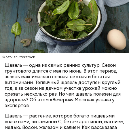
Опасность же щавеля состоит в том, что он
содержит большое количество щавелевой кислоты,
которая может способствовать образованию
Фото: shutterstock
камней в почках, объяснила диетолог.
Щавель — одна из самых ранних культур. Сезон
ЗДОРОВЬЕ
ВРАЧИ
РАСТЕНИЯ
грунтового длится с мая по июнь. В этот период
ПРОДУКТЫ
зелень максимально сочная, нежная и богатая
витаминами. Тепличный щавель доступен круглый
год, а за сезон на дачном участке урожай можно
срезать несколько раз. Но чем щавель полезен для
здоровья? Об этом «Вечерняя Москва» узнала у
экспертов.
Щавель — растение, которое богато пищевыми
волокнами, витамином С, бета-каротином, магнием,
медью, йодом, железом и калием. Как рассказала