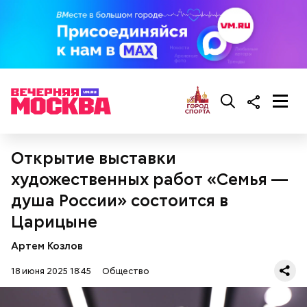
гипоксию и ухудшение физического состояния, —
предостерегла Соломатина.
кабачок;
брынза;
растительное масло;
помидоры черри либо грунтовые.
Открытие выставки
художественных работ «Семья —
душа России» состоится в
Царицыне
беременным, кормящим женщинам;
людям с ослабленной иммунной системой;
Артем Козлов
пожилым;
детям.
18 июня 2025 18:45
Общество