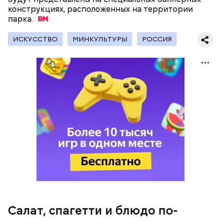
конструкциях, расположенных на территории
парка.
с сахарным диабетом;
ИСКУССТВО
МИНКУЛЬТУРЫ
РОССИЯ
лишним весом.
кабачок;
петрушка;
чеснок;
оливковое масло;
соль.
Салат, спагетти и блюдо по-
Вовсю идет и сезон черешни. «Вечерняя Москва»
Однако диетолог предупредила: не для всех дыня
узнала у врача — эндокринолога-диетолога