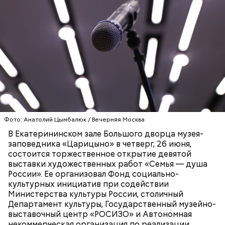
Ингредиенты:
Фото: Анатолий Цымбалюк / Вечерняя Москва
В Екатерининском зале Большого дворца музея-
Ранние плоды, по словам врача, лучше не есть:
заповедника «Царицыно» в четверг, 26 июня,
состоится торжественное открытие девятой
Терапевт Кондрахин назвал
выставки художественных работ «Семья — душа
Чистит сосуды и защищает от
продукты и напитки, которые
России». Ее организовал Фонд социально-
рака: чем полезен кресс-салат
выводят токсины из организма
культурных инициатив при содействии
Министерства культуры России, столичный
Департамент культуры, Государственный музейно-
выставочный центр «РОСИЗО» и Автономная
некоммерческая организация по реализации