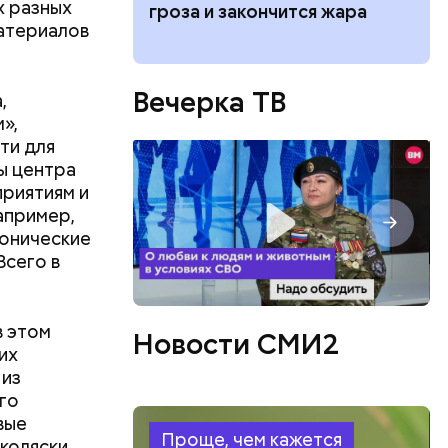
х разных
работу с
гроза и закончится жара
ческие
материалов
доступны
Вечерка ТВ
,
»,
ти для
ы центра
риятиям и
апример,
ионические
Всего в
в этом
Новости СМИ2
их
 из
го
вые
Проще, чем кажется
 коляски