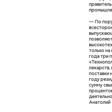
правитель
промышлен
— По пору
всесторо
выпускаю
позволяют
высокотех
только на 
года три 
«Технопол
лекарств,
поставки 
году рези
Где пр
сумму свы
процентов
деятельно
Анатолий 
малыша: как
Вода за 10 тысяч: поможет ли
ибли при
японский напиток сбросить