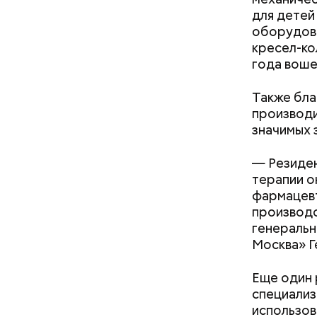
Фото: Shutt
для детей
оборудова
кресел-ко
года воше
Также бла
Как на
атареи дома и
Как получить до 100 тысяч
производи
— Маршрут
траф
рублей от государства при
значимых 
образом, 
трудной ситуации: кто может
делам по 
претендовать и какие нужны
— Резиден
документы
терапии о
фармацевт
производс
генеральн
Москва» Г
скидки 
аптеки;
Еще один 
бытовые
специализ
ветерин
использов
детские