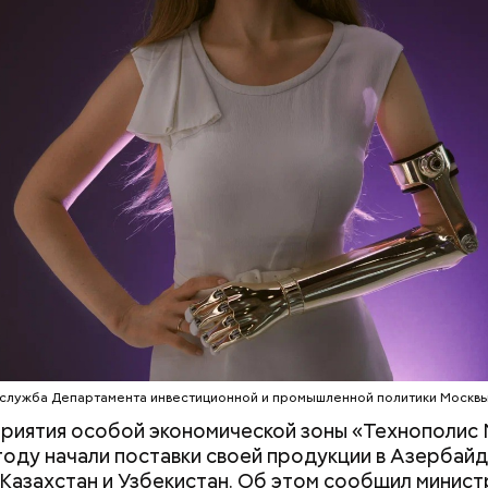
еленого кольца проходит через:
служба Департамента инвестиционной и промышленной политики Москв
 «Каталог» представлены все предложения партне
риятия особой экономической зоны «Технополис 
ючить сортировку по типам льготы, интересующи
оду начали поставки своей продукции в Азербайд
, брендам, станциям метро и другим.
 Казахстан и Узбекистан. Об этом сообщил минист