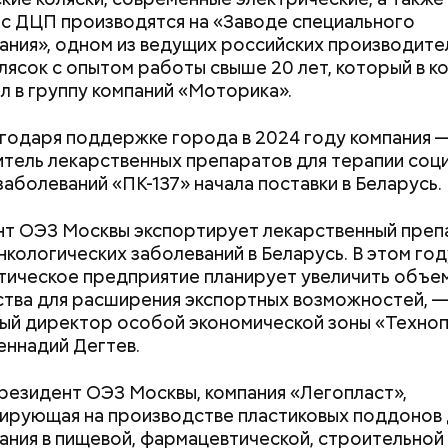
erstock
 с ДЦП производятся на «Заводе специального
ния», одном из ведущих российских производите
лясок с опытом работы свыше 20 лет, который в к
л в группу компаний «Моторика».
годаря поддержке города в 2024 году компания 
йти информацию о льготах и скидках
Как узнать, снесут ли дом по
Как предотврат
тель лекарственных препаратов для терапии соц
 затрагивает востребованные улицы районов. Т
реновации в Москве: где
диабета
заболеваний «ПК-137» начала поставки в Беларусь.
жители разных районов смогут как отдыхать, так и
искать информацию и сроки
реализованным велополосам и велодорожкам.
т ОЭЗ Москвы экспортирует лекарственный преп
нкологических заболеваний в Беларусь. В этом год
ическое предприятие планирует увеличить объе
тва для расширения экспортных возможностей, 
ый директор особой экономической зоны «Техно
еннадий Дегтев.
для автовладельцев (заправки, мойки и так далее);
резидент ОЭЗ Москвы, компания «Легопласт»,
 услуги;
ирующая на производстве пластиковых поддонов 
ария и зоотовары;
ания в пищевой, фармацевтической, строительной
 товары;