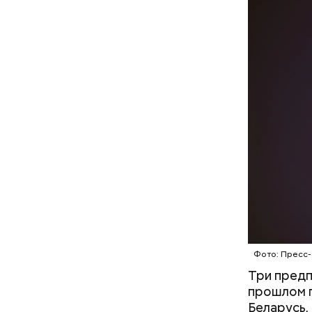
Маршрут з
Фото: Пресс-
В разделе
Три предп
можно вкл
прошлом г
и услугам
Беларусь,