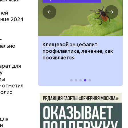
лей
онце 2024
—
ить развитие
Клещевой энцефалит:
иально
аким
профилактика, лечение, как
 ездить по
проявляется
арат для
у
мы
— отметил
полис
для
 и