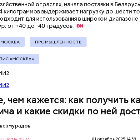
зяйственной отраслях, начала поставки в Беларусь
 развлечения;
14 килограммов выдерживает нагрузку до шести то
рестораны;
одходит для использования в широком диапазоне
а (частные клиники);
р: от +40 до -40
градусов.
ание (курсы и учебные центры);
;
МОСКВА
ПРОМЫШЛЕННОСТЬ
рия и косметика;
ы питания (супермаркеты, магазины у дома);
ЛИС «МОСКВА»
ные магазины;
ание, право и финансы;
МИ2
 техника и электроника;
для дома;
МИ2
(санатории, гостиницы, турфирмы).
ее время велоинфраструктура «Зеленого кольца»
, чем кажется: как получить к
на в пяти округах города, подчеркнули в ЦОДД:
ича и какие скидки по ней дос
везмурадов
е, чем кажется
01 октября 2025 14:39