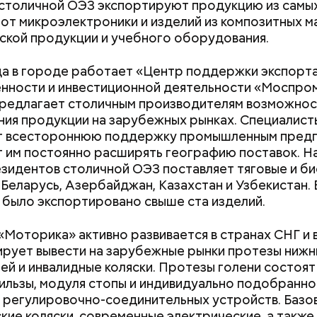
столичной ОЭЗ экспортируют продукцию из самы
легковушка сбила толпу
россияне ищут 
й странице сайта
karta.mos.ru
можно найти темати
 от микроэлектроники и изделий из композитных 
пешеходов в Омске
помощью магии
скидок и самые выгодные предложения, которые 
ской продукции и учебного оборудования.
 момент.
да в городе работает «Центр поддержки экспорта
ности и инвестиционной деятельности «Моспром
редлагает столичным производителям возможнос
ия продукции на зарубежных рынках. Специалист
т всестороннюю поддержку промышленным предп
 им постоянно расширять географию поставок. Н
езидентов столичной ОЭЗ поставляет тяговые и б
 Беларусь, Азербайджан, Казахстан и Узбекистан. 
 было экспортировано свыше ста изделий.
«Моторика» активно развивается в странах СНГ и 
ирует вывести на зарубежные рынки протезы нижн
ей и инвалидные коляски. Протезы голени состоят
ильзы, модуля стопы и индивидуально подобранно
 регулировочно-соединительных устройств. Базо
кие коляски, современные электрические, а также