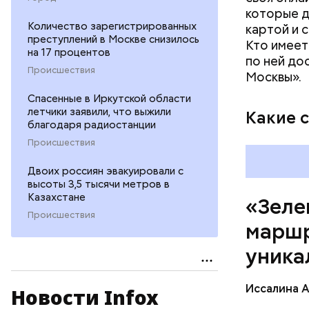
которые д
Количество зарегистрированных
картой и 
преступлений в Москве снизилось
Кто имеет
на 17 процентов
по ней до
Происшествия
Москвы».
Спасенные в Иркутской области
летчики заявили, что выжили
Какие 
благодаря радиостанции
Происшествия
Двоих россиян эвакуировали с
высоты 3,5 тысячи метров в
Казахстане
«Зеле
Происшествия
маршр
уника
Иссалина 
Новости Infox
Как расск