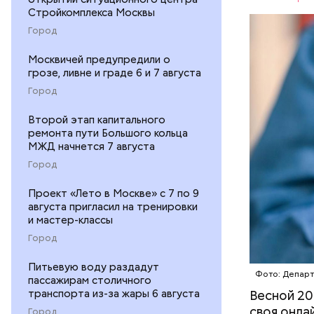
Стройкомплекса Москвы
Скидки по
Город
Москвичей предупредили о
ПОРТАЛ M
грозе, ливне и граде 6 и 7 августа
Город
Второй этап капитального
ремонта пути Большого кольца
МЖД начнется 7 августа
Город
Проект «Лето в Москве» с 7 по 9
августа пригласил на тренировки
и мастер-классы
— На сего
Город
веломаршр
Питьевую воду раздадут
— от Тими
Фото: Депар
пассажирам столичного
велополос
транспорта из-за жары 6 августа
Весной 20
участки о
своя онла
Город