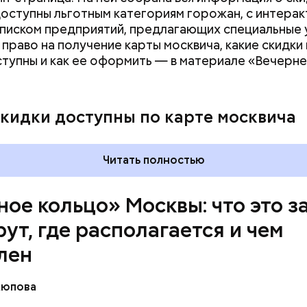
оступны льготным категориям горожан, с интерак
списком предприятий, предлагающих специальные 
 право на получение карты москвича, какие скидки 
ступны и как ее оформить — в материале «Вечерн
скидки доступны по карте москвича
Читать полностью
ное кольцо» Москвы: что это з
ут, где располагается и чем
лен
Аюпова
азали «ВМ» в пресс-службе ЦОДД, веломаршрут 