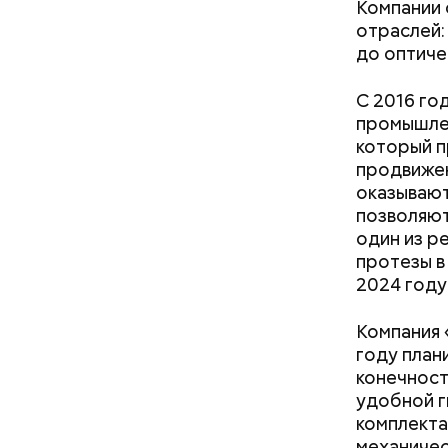
Компании 
а в Раменском
лишний вес
На главно
отраслей:
подборки 
до оптиче
на данный
С 2016 го
промышлен
который п
продвижен
оказываю
позволяют
один из р
протезы в
2024 году
Компания 
году план
конечност
удобной г
комплекта
механичес