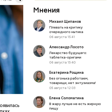
Мнения
х:
Михаил Щипанов
Плевать на критику
очередного нытика
06 августа 15:41
Александр Лосото
Лекарство будущего:
таблетка-оригами
06 августа 15:40
Екатерина Рощина
Без огонька работаем,
товарищи, нет энтузиазма!
05 августа 12:03
о продлили
проложения
Елена Соломатина
товы
В жару лучше не есть жирную
появилась
пищу
дках,