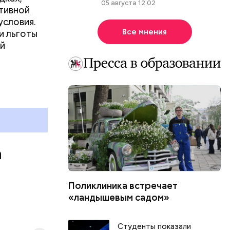
05 августа 12:02
тивной
условия.
Все мнения
и льготы
ей
а
Поликлиника встречает
«ландышевым садом»
«Зеленое
Студенты показали