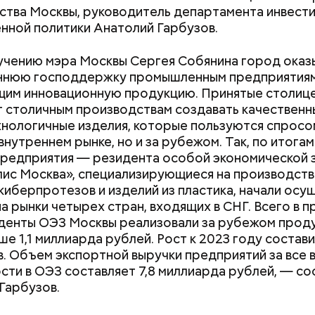
ства Москвы, руководитель департамента инвест
ной политики Анатолий Гарбузов.
чению мэра Москвы Сергея Собянина город оказ
ннюю господдержку промышленным предприятиям
щим инновационную продукцию. Принятые столиц
 столичным производствам создавать качественн
нологичные изделия, которые пользуются спросо
внутреннем рынке, но и за рубежом. Так, по итога
предприятия — резидента особой экономической 
ис Москва», специализирующиеся на производств
 киберпротезов и изделий из пластика, начали осу
на рынки четырех стран, входящих в СНГ. Всего в 
денты ОЭЗ Москвы реализовали за рубежом проду
оходит
ше 1,1 миллиарда рублей. Рост к 2023 году состави
. Объем экспортной выручки предприятий за все 
сти в ОЭЗ составляет 7,8 миллиарда рублей, — с
Гарбузов.
Людей разбросало по
«В погоне за уд
проезжей части: как
средства хорош