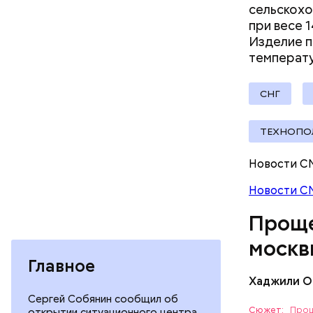
сельскохо
досуг и
при весе 
кафе и 
Изделие п
медицин
температу
образов
одежда
оптика;
СНГ
парфюме
продукт
ТЕХНОПО
спортив
страхов
Новости С
бытовая
товары 
Новости С
туризм 
В настоящ
Проще
реализова
москв
Главное
Хаджили О
Сергей Собянин сообщил об
Сюжет:
Прощ
открытии ситуационного центра