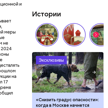
иционной и
Истории
ывает
,
ей меры
ые
м не
м 2024
зоны
е
Эксклюзивы
ществлять
прошлом
кции на
л 17
время
ообщил
ачей все
«Снизить градус опасности»:
и»: как
когда в Москве начнется