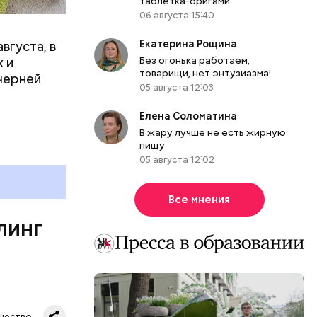
таблетка-оригами
06 августа 15:40
Екатерина Рощина
вгуста, в
дима
Без огонька работаем,
 и
товарищи, нет энтузиазма!
убка у
черней
05 августа 12:03
овня
 в
Елена Соломатина
развитие
В жару лучше не есть жирную
пищу
е
05 августа 12:02
ня
органов.
Все мнения
ет;
линг
рживают
ся.
му
щество