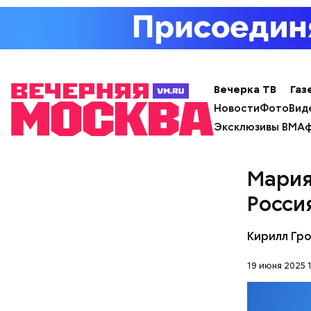
Вечерка ТВ
Газ
Новости
Фото
Вид
Эксклюзивы ВМ
Аф
с сахар
лишним 
Мария
Спагет
Росси
Кирилл Гр
19 июня 2025 