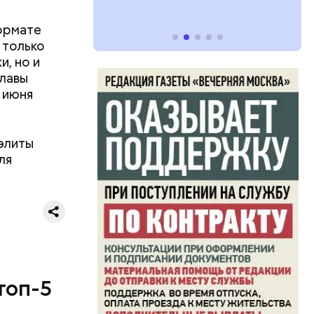
ормате
 только
, но и
лавы
 июня
элиты
ля
топ-5