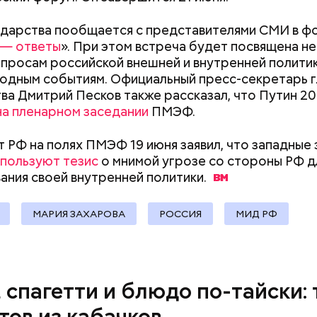
erstock
документы
ударства пообщается с представителями СМИ в ф
 — ответы
». При этом встреча будет посвящена не
просам российской внешней и внутренней политики
дным событиям. Официальный пресс-секретарь г
ва Дмитрий Песков также рассказал, что Путин 20
на пленарном заседании
ПМЭФ.
 РФ на полях ПМЭФ 19 июня заявил, что западные 
ыни
пользуют тезис
о мнимой угрозе со стороны РФ д
ания своей внутренней
политики.
МАРИЯ ЗАХАРОВА
РОССИЯ
МИД РФ
, спагетти и блюдо по-тайски: 
тов из кабачков