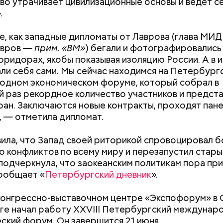
о утрачивает цивилизационные основы и ведет с
.
, как западные дипломаты от Лаврова (глава МИД
авров —
прим. «ВМ»
) бегали и фотографировались 
коридорах, якобы показывая изоляцию России. А в 
ли себя сами. Мы сейчас находимся на Петербург
одном экономическом форуме, который собрал в
 раз рекордное количество участников и предст
ран. Заключаются новые контракты, проходят пан
, — отметила дипломат.
ила, что Запад своей риторикой спровоцировал 
о конфликтов по всему миру и перезапустил стары
подчеркнула, что заокеанским политикам пора при
ообщает «
Петербургский дневник
».
;
Как поменять батареи дома и
Как получить до
а;
 конгрессно-выставочном центре «Экспофорум» в 
не получить штраф
рублей от госу
е начал работу XXVIII Петербургский междунар
трудной ситуац
ое масло;
ский форум. Он завершится 21 июня.
претендовать и