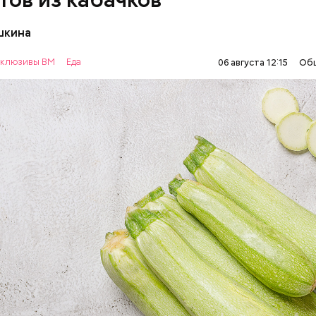
шкина
нты:
клюзивы ВМ
Еда
06 августа 12:15
Об
ОВОЩИ
РЕЦЕПТЫ
т стресса он держит сосуды под контролем и
ует более 300 реакций нашего организма. Также
ьно влияет на нервную систему, успокаивает,
щает спазмы, — пояснила Соломатина.
 — укрепляет кости, зубы, волосы и ногти и оказы
ивающее действие;
 С — работает как антиоксидант, иммуномодулято
т выработке соединительной ткани, улучшает ту