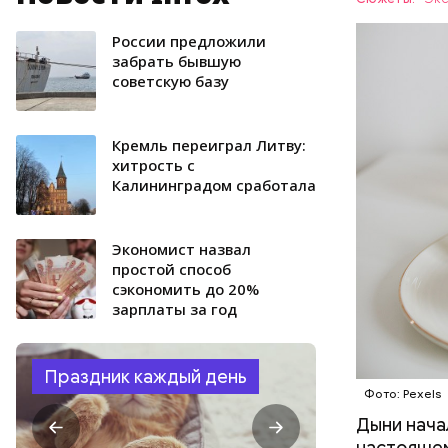
организму
рассказал
России предложили
ЗДОРОВЬ
минералам
забрать бывшую
советскую базу
ФРУКТЫ
Кремль переиграл Литву:
хитрость с
Калининградом сработала
Экономист назвал
простой способ
сэкономить до 20%
зарплаты за год
Праздник каждый день
Фото: Pexels
Дыни начал
настоящем