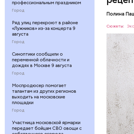
профессиональным праздником
Город
Полина Па
Ингредие
Ряд улиц перекроют в районе
Сюжеты:
Экс
«Лужников» из-за концерта 9
августа
ЕДА
Город
Синоптики сообщили о
переменной облачности и
дождях в Москве 9 августа
Город
Моспродюсер помогает
— В момен
талантам из других регионов
контролир
выходить на московские
положител
площадки
предотвра
Город
кремний
омолаж
Участница московской ярмарки
витамин
передает бойцам СВО овощи с
помогае
собственного огорода