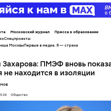
ета
Московский журнал
Пресса в образовании
ео
Спецпроекты
иша Москвы
Первые в медиа. Я — страна
ным диабетом;
весом.
 Захарова: ПМЭФ вновь показа
ти из кабачков
я не находится в изоляции
омов
15:04
Общество