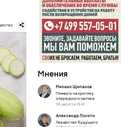
щество
Мнения
Михаил Щипанов
Плевать на критику
очередного нытика
06 августа 15:41
вает
Александр Лосото
р,
Лекарство будущего:
ргор