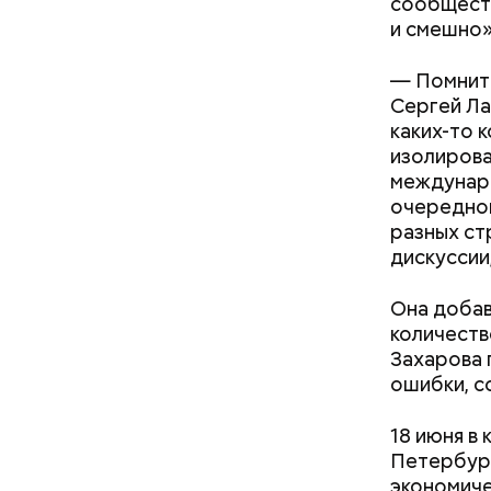
сообществ
и смешно»
— Помните
Сергей Л
каких-то 
изолирова
междунар
очередной
разных ст
дискуссии
Она добав
количеств
Захарова 
ошибки, с
кабачок
петрушк
18 июня в
чеснок;
Петербург
оливков
экономиче