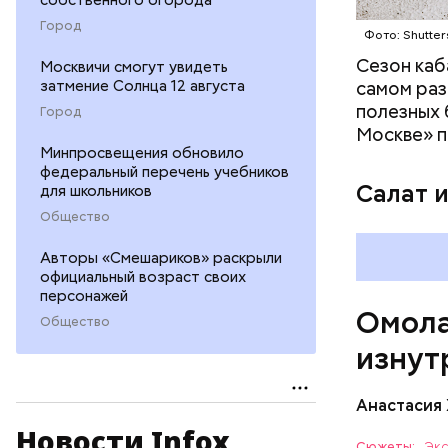
кожи;
Город
Фото: Shutter
клетчат
холесте
Сезон каб
Москвичи смогут увидеть
фолиева
затмение Солнца 12 августа
самом раз
беремен
полезных 
Город
плода. 
Москве» п
гомоцис
Минпросвещения обновило
федеральный перечень учебников
организ
Салат 
для школьников
ряда оп
Общество
бета-ка
иммунит
Авторы «Смешариков» раскрыли
«делает
официальный возраст своих
А еще и
персонажей
Омола
лютеин 
Общество
наше зр
изнут
калий —
сердечн
Анастасия
давлени
магний 
Новости Infox
Дыня соде
Сюжеты:
Экс