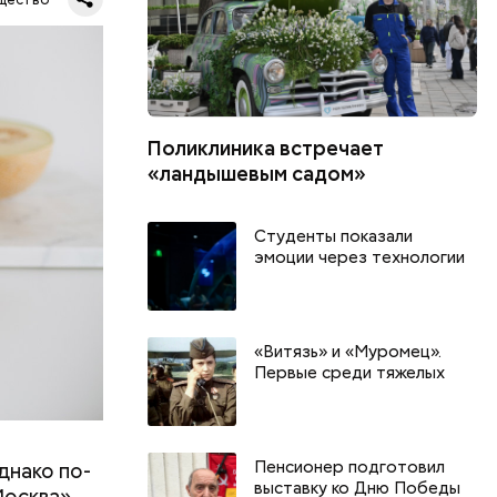
ь,
и и
Поликлиника встречает
«ландышевым садом»
Студенты показали
эмоции через технологии
«Витязь» и «Муромец».
Первые среди тяжелых
Пенсионер подготовил
днако по-
выставку ко Дню Победы
Москва»