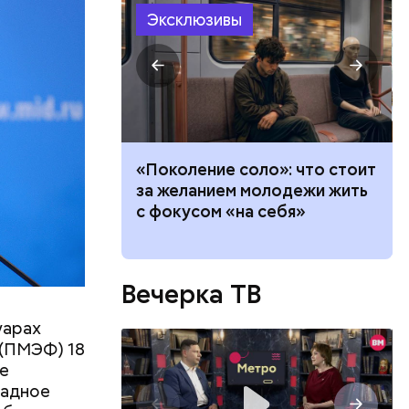
Эксклюзивы
теле: четыре
«Поколение соло»: что стоит
и, которые
за желанием молодежи жить
 тревогу
с фокусом «на себя»
Вечерка ТВ
ть
ь и
 людям:
уарах
ецептом
(ПМЭФ) 18
не
падное