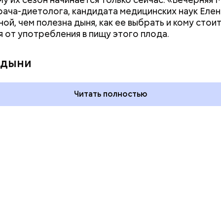
врача-диетолога, кандидата медицинских наук Еле
ой, чем полезна дыня, как ее выбрать и кому стои
я от употребления в пищу этого плода.
ия звезд и
День шевеления пальцами но
ный день
и Международный день
 дыни
акие праздники
подкаблучника: какие
оссии и мире 7
праздники отмечают в Росси
и мире 6 августа
Читать полностью