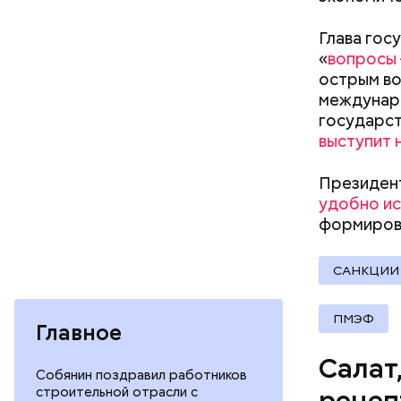
соль.
Фото: Shutt
Глава гос
«
вопросы
острым во
междунаро
государст
выступит 
Президент
Вред д
удобно ис
формиров
САНКЦИИ
ПМЭФ
Главное
Салат
Собянин поздравил работников
строительной отрасли с
рецеп