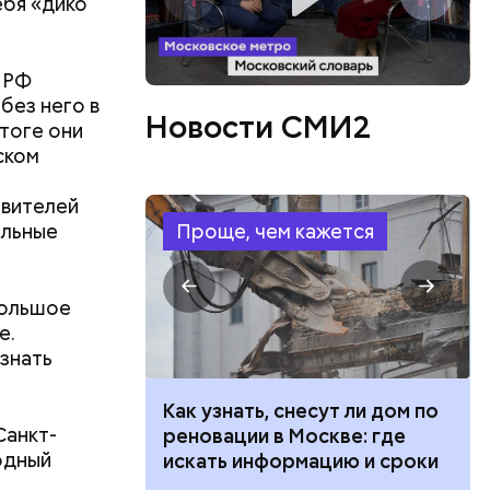
ебя «дико
 РФ
без него в
Новости СМИ2
итоге они
ском
авителей
ельные
Проще, чем кажется
большое
е.
знать
 100 тысяч
Как узнать, снесут ли дом по
Санкт-
дарства при
реновации в Москве: где
одный
ии: кто может
искать информацию и сроки
 какие нужны