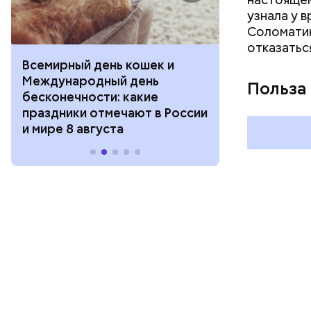
узнала у 
Соломатин
отказатьс
Всемирный день кошек и
День собиран
Международный день
Международ
Польза
бесконечности: какие
холостяка: к
праздники отмечают в России
отмечают в Р
и мире 8 августа
августа