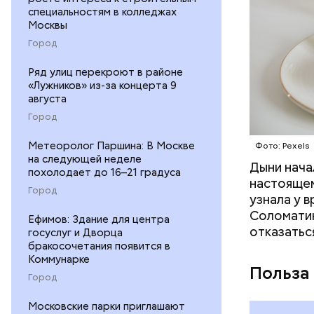
специальностям в колледжах
Москвы
Город
Ряд улиц перекроют в районе
«Лужников» из-за концерта 9
августа
Город
Метеоролог Паршина: В Москве
Фото: Pexels
на следующей неделе
Дыни начал
— Если че
похолодает до 16–21 градуса
настоящем
рекоменду
Город
узнала у 
раздражен
Соломатин
исключить
Ефимов: Здание для центра
отказатьс
госуслуг и Дворца
повышению
бракосочетания появится в
Коммунарке
Польза
Город
Московские парки приглашают