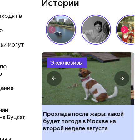
Истории
иходят в
 о
ьи могут
Эксклюзивы
 по
о
дение
нии
 жары: какой
Интернет помнит все: почему
на Буцкая
Москве на
растет спрос на удаление
августа
персональных данных из
Сети
ая в