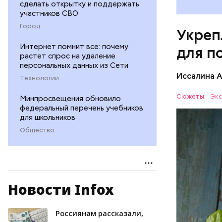
сделать открытку и поддержать
участников СВО
Город
Укреп
Интернет помнит все: почему
для п
растет спрос на удаление
персональных данных из Сети
Иссалина 
Технологии
Сюжеты:
Экс
Минпросвещения обновило
федеральный перечень учебников
для школьников
Общество
Опасность
количеств
Новости Infox
образован
ЗДОРОВЬ
Россиянам рассказали,