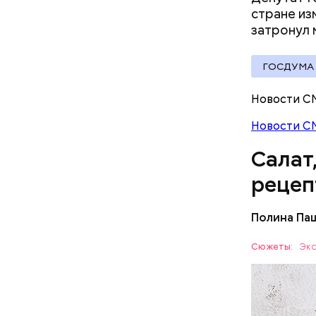
А врач-эн
стране из
множество
Вред д
затронул
ГОСДУМА
Новости С
Новости С
Салат
рецеп
Полина Па
Ингредие
Сюжеты:
Экс
ЕДА