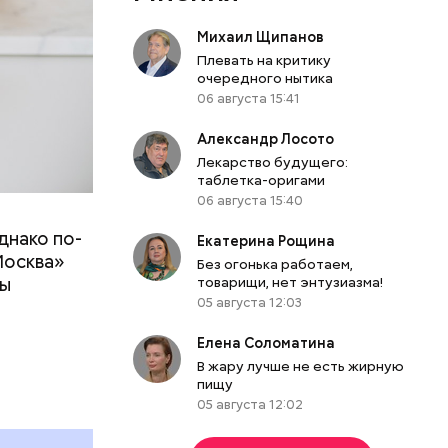
Михаил Щипанов
Плевать на критику
очередного нытика
06 августа 15:41
Александр Лосото
Лекарство будущего:
таблетка-оригами
06 августа 15:40
днако по-
 ему не
Екатерина Рощина
Москва»
роме
Без огонька работаем,
ны
товарищи, нет энтузиазма!
же лучше
05 августа 12:03
т
ривести к
болочки.
Елена Соломатина
В жару лучше не есть жирную
пищу
05 августа 12:02