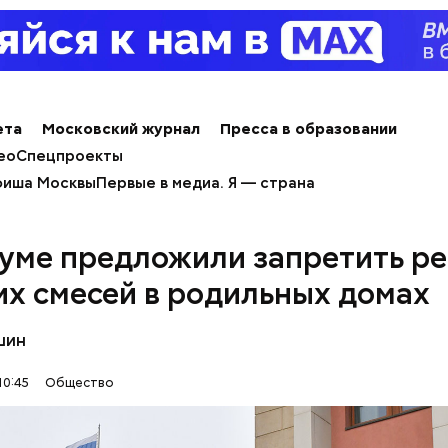
ным диабетом;
весом.
ти из кабачков
ета
Московский журнал
Пресса в образовании
ео
Спецпроекты
иша Москвы
Первые в медиа. Я — страна
думе предложили запретить р
их смесей в родильных домах
т и сезон черешни. «Вечерняя Москва» узнала у в
шин
лога-диетолога Натальи Лазуренко,
как правильн
льзой для здоровья.
10:45
Общество