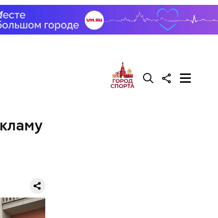
екламу
рача —
о есть эту