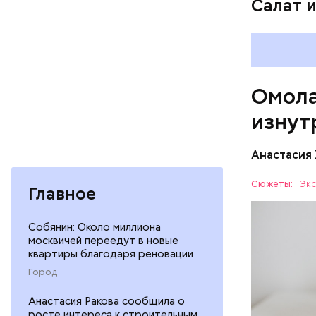
Салат 
ряда оп
бета-ка
иммунит
«делает
А еще и
Омола
лютеин 
наше зр
изнут
калий —
По мнению
сердечн
щавель в 
Анастасия
давлени
свежем ви
магний 
Дыня соде
Сюжеты:
Экс
Главное
организму
рассказал
ЗДОРОВЬ
Собянин: Около миллиона
минералам
москвичей переедут в новые
ФРУКТЫ
квартиры благодаря реновации
Город
Анастасия Ракова сообщила о
росте интереса к строительным