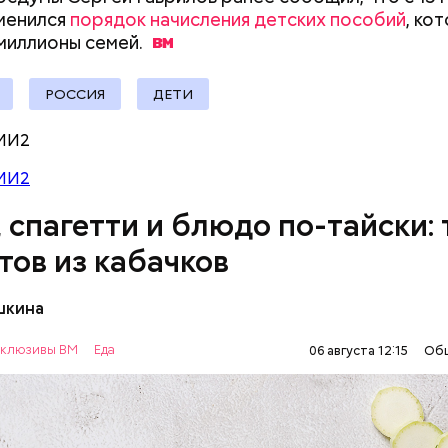
докринолог Алексей Калинчев рассказал, что сущ
менился
порядок начисления детских пособий
, ко
 блюд, где используют растение.
ыни
 миллионы
семей.
РОССИЯ
ДЕТИ
МИ2
МИ2
, спагетти и блюдо по-тайски: 
тов из кабачков
шкина
нты:
клюзивы ВМ
Еда
06 августа 12:15
Об
ОВОЩИ
РЕЦЕПТЫ