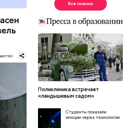
Все мнения
пасен
вель
щество
Поликлиника встречает
шое
«ландышевым садом»
вать
Студенты показали
эмоции через технологии