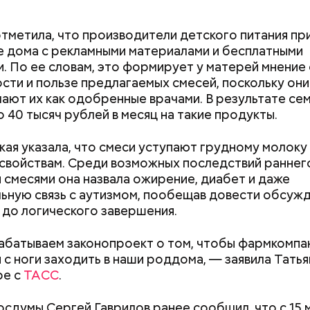
пециалист.
тметила, что производители детского питания пр
 дома с рекламными материалами и бесплатными
. По ее словам, это формирует у матерей мнение
сти и пользе предлагаемых смесей, поскольку они
ают их как одобренные врачами. В результате сем
о 40 тысяч рублей в месяц на такие продукты.
;
а;
кая указала, что смеси уступают грудному молоку
свойствам. Среди возможных последствий раннег
ое масло;
 смесями она назвала ожирение, диабет и даже
erstock
ьную связь с аутизмом, пообещав довести обсуж
до логического завершения.
батываем законопроект о том, чтобы фармкомпа
Новый суперфуд для
Прохлада после
 с ноги заходить в наши роддома, — заявила Татья
долголетия и омоложения:
будет погода в 
ре с
ТАСС
.
чем полезны сардины
второй неделе 
осдумы Сергей Гаврилов ранее сообщил, что с 15 м