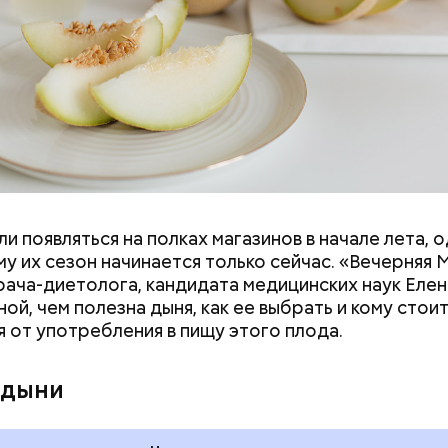
и появляться на полках магазинов в начале лета, о
ловек уже болеет мочекаменной болезнью, щавель
у их сезон начинается только сейчас. «Вечерняя 
ется. При артрите, гастрите, холецистите, синд
врача-диетолога, кандидата медицинских наук Еле
ного кишечника, язвах и панкреатите продукт то
ой, чем полезна дыня, как ее выбрать и кому стои
 из рациона, — предупредила врач. — Он может п
я от употребления в пищу этого плода.
 кислотности желудка и раздражать слизистые о
 дыни