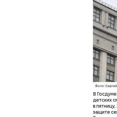
— Кабачки
Однако ди
сковороде
полезна. 
оливковое
Копылов.
Фото: Сергей
— Наиболе
В Госдуме
творогом 
детских с
используе
в пятницу
разнообра
защите се
исключает