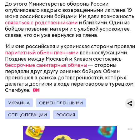
До этого Министерство обороны России
опубликовало кадры с возвращенными из плена 19
июня российскими бойцами. Им дали возможность
связаться с родственниками
и близкими. Один из
бойцов позвонил матери и с улыбкой успокоил ее,
сказав, что он уже вернулся из плена.
14 июня российская и украинская стороны провели
паритетный обмен пленными
военнослужащими.
Позднее между Москвой и Киевом состоялись
бессрочные санитарные обмены
— стороны
передали друг другу раненых бойцов. Обмен
— Кабачки, порезанные кубиками, нужно легко
произошел в рамках договоренностей, которых
обжарить на сковороде. К ним добавляются зелень
делегаты достигли в ходе переговоров в турецком
петрушки, чеснок, соль и оливковое масло.
Стамбуле.
Получается очень вкусно, — поделился рецептом
Копылов.
УКРАИНА
ОБМЕН ПЛЕННЫМИ
СПЕЦОПЕРАЦИИ
РОССИЯ