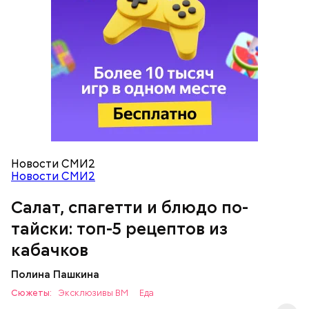
кабачок;
петрушка;
чеснок;
оливковое масло;
соль.
Новости СМИ2
Новости СМИ2
Салат, спагетти и блюдо по-
тайски: топ-5 рецептов из
кабачков
Полина Пашкина
Сюжеты:
Эксклюзивы ВМ
Еда