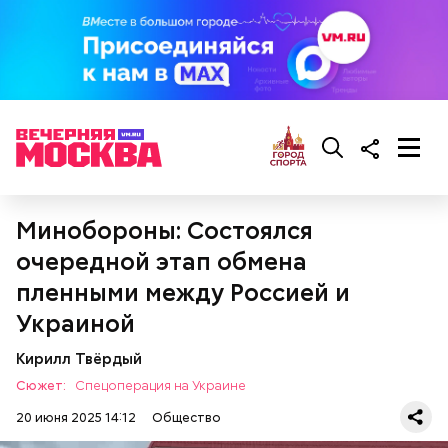
— Кабачки нужно натереть длинными слайсами
(это можно сделать на специальной терке),
похожими на спагетти, и уложить в противень.
Дальше нужно добавить немного растительного
масла, соль, а сверху бросить хаотично
порезанную брынзу. Затем добавляются помидоры
черри или грунтовые, — рассказал шеф-повар.
Минобороны: Состоялся
очередной этап обмена
пленными между Россией и
Украиной
Кирилл Твёрдый
Сюжет:
Спецоперация на Украине
20 июня 2025 14:12
Общество
кабачок;