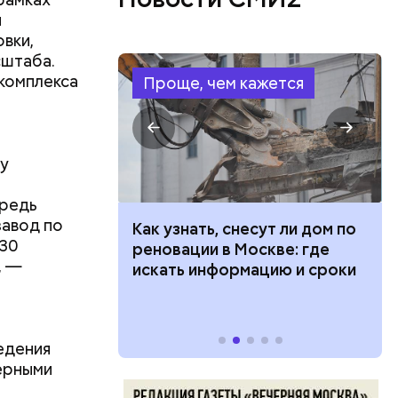
й
вки,
сштаба.
комплекса
Проще, чем кажется
ду
ередь
завод по
ут ли дом по
Как предотвратить развитие
 30
аким
кве: где
диабета
, —
 ездить по
цию и сроки
.
едения
нерными