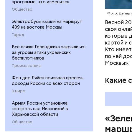
программе: что изменится
веломаршр
Общество
— от Тими
Фото: Депар
велополос
Электробусы вышли на маршрут
Весной 20
участки о
409 на востоке Москвы
своя онла
Город
которые д
картой и 
Все пляжи Геленджика закрыли из-
Кто имеет
за угрозы атаки украинских
по ней до
беспилотников
Москвы».
Происшествия
Фон дер Ляйен призвала пресечь
Какие 
доходы России со всех сторон
В мире
Армия России установила
контроль над Ивановкой в
Харьковской области
«Зеле
Общество
маршр