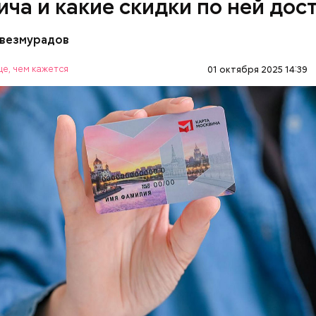
ича и какие скидки по ней дос
везмурадов
е, чем кажется
01 октября 2025 14:39
 карте москвича доступны в следующих категория
OS.RU
МОСКВА
ЛЬГОТЫ
дняшний день уже готово более 50 процентов