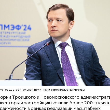
реки Сетунь;
и. Там же можно заполнить и отправить заявку на
ли;
ение к ней.
окровское-Стрешнево;
евский парк.
еленого кольца проходит через:
кс градостроительной политики и строительства Москвы
ории Троицкого и Новомосковского администрат
нвесторы и застройщик возвели более 200 тысяч 
движимости в рамках реализации масштабных