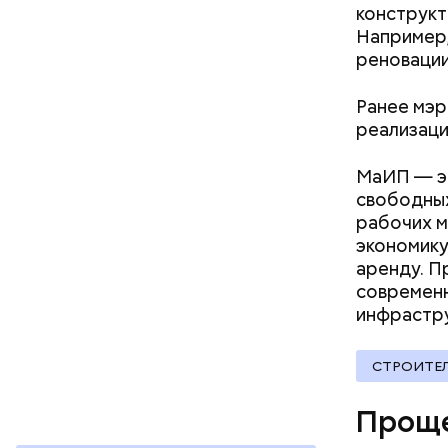
скидки 
конструкт
аптеки;
Например,
бытовые
реновации
ветерин
детские
Ранее мэр
досуг и
реализаци
кафе и 
медицин
МаИП — эт
образов
свободных
одежда
рабочих м
оптика;
экономику
парфюме
аренду. П
продукт
современн
спортив
инфрастр
страхов
бытовая
товары 
СТРОИТЕ
туризм 
В настоящ
Проще
реализова