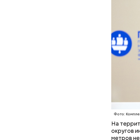
Долину 
лояльност
Парк Фи
присоедин
Парк П
Тимиряз
Маршрут з
Фото: Компле
На террит
округов и
метров не