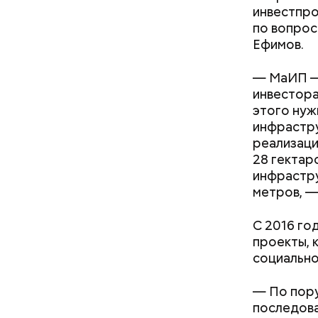
инвестпро
В разделе
по вопрос
можно вкл
Ефимов.
и услугам
— МаИП — 
инвестора
этого нуж
инфрастру
реализаци
28 гектар
инфрастр
метров, —
С 2016 го
проекты, 
социально
— По пору
Где пр
последова