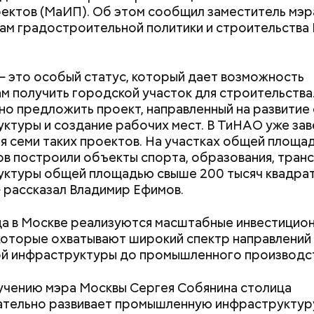
ектов (МаИП). Об этом сообщил заместитель мэр
 «Каталог» представлены все предложения партне
ам градостроительной политики и строительства
ючить сортировку по типам льготы, интересующи
, брендам, станциям метро и другим.
это особый статус, который дает возможность
м получить городской участок для строительства
но предложить проект, направленный на развитие
ктуры и создание рабочих мест. В ТиНАО уже за
я семи таких проектов. На участках общей площа
ов построили объекты спорта, образования, тран
уктуры общей площадью свыше 200 тысяч квадра
 рассказал Владимир Ефимов.
да в Москве реализуются масштабные инвестицио
которые охватывают широкий спектр направлений
й инфраструктуры до промышленного производст
чению мэра Москвы Сергея Собянина столица
оходит
тельно развивает промышленную инфраструктуру