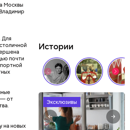
а Москвы
ров. В нем
 Владимир
м товарам
. Для
Истории
 столичной
вершена
дью почти
спортной
тных
нные
 — от
Эксклюзивы
ва.
 на новых