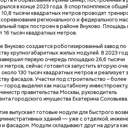
рылся в конце 2023 года. В спорткомплексе обще
10,8 тысячи квадратных метров проводят трениро
 соревнования регионального и федерального ма
льный парк построен в районе Внуково. Площадь 
erstock
т 16 тысяч квадратных метров.
е Внуково создается роботизированный завод по
тву крупногабаритных жилых модулей. В 2023 го
завершил первую очередь площадью 26,6 тысячи
х метров, сейчас готовится запустить вторую оч
около 130 тысяч квадратных метров и реализует 
йти информацию о льготах и скидках
Как получить до 100 тысяч
Как узнать, снес
тву фасадов. Участки под строительство – более
 затрагивает востребованные улицы районов. Т
рублей от государства при
реновации в Мос
— город выделил как масштабному инвестпроекту
жители разных районов смогут как отдыхать, так и
трудной ситуации: кто может
искать информа
министр правительства Москвы, руководитель
реализованным велополосам и велодорожкам.
претендовать и какие нужны
нта городского имущества Екатерина Соловьева
документы
ие выпускает готовые модули для быстрого возв
дминистративных зданий — уже с отделкой, инже
 и фасадом. Модули складывают друг на друга как