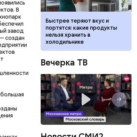
появились
ктов. В
хнопарк
 вкус и
На какие «кошачьи» типажи
беспечил
 продукты
можно поделить людей
ый завод
в
— создан
ческие
едприятии
доступны
ектов
ет
Вечерка ТВ
ышленности
 большая
озданы
дения
Новости СМИ2
рамках