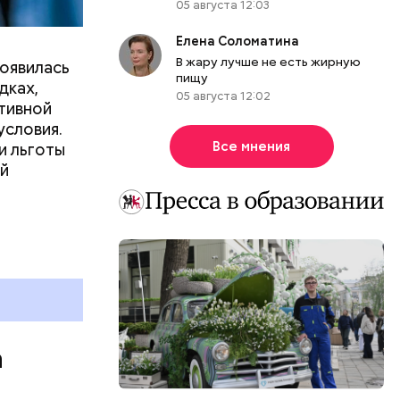
05 августа 12:03
о продлили
проложения
Елена Соломатина
товы
В жару лучше не есть жирную
появилась
пищу
дках,
05 августа 12:02
тивной
условия.
Все мнения
и льготы
ей
а