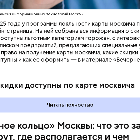
ута, то есть около 71 километра. В 2023 году ег
рязевского парка до Лосиного Острова за счет 
тамент информационных технологий Москвы
 на улицах между парками. Таким образом, уже го
25 года у программы лояльности карты москвича 
т метро «Профсоюзная» до Лосиного Острова.
йн-страница. На ней собрана вся информация о ски
оступны льготным категориям горожан, с интерак
списком предприятий, предлагающих специальные 
 право на получение карты москвича, какие скидки 
ступны и как ее оформить — в материале «Вечерн
скидки доступны по карте москвича
Читать полностью
ное кольцо» Москвы: что это з
ут, где располагается и чем