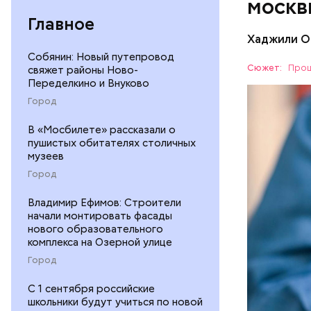
москв
Главное
Хаджили О
Собянин: Новый путепровод
Сюжет:
Прощ
свяжет районы Ново-
Переделкино и Внуково
Скидки по
Город
В «Мосбилете» рассказали о
ПОРТАЛ M
пушистых обитателях столичных
музеев
Город
Владимир Ефимов: Строители
начали монтировать фасады
нового образовательного
комплекса на Озерной улице
Город
С 1 сентября российские
школьники будут учиться по новой
— На сего