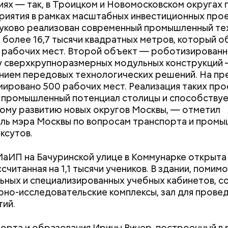
ях — так, в Троицком и Новомосковском округах 
риятия в рамках масштабных инвестиционных прое
уково реализован современный промышленный те
С 1 сентября российские
Быстрее теряют
более 16,7 тысячи квадратных метров, который о
школьники будут учиться по
портятся: какие
 рабочих мест. Второй объект — роботизированн
новой программе: что
нельзя хранить 
у сверхкрупноразмерных модульных конструкций 
й странице сайта
karta.mos.ru
можно найти темати
изменится
холодильнике
нием передовых технологических решений. На пр
скидок и самые выгодные предложения, которые 
ировано 500 рабочих мест. Реализация таких про
 момент.
 промышленный потенциал столицы и способству
ому развитию новых округов Москвы, — отметил
ль мэра Москвы по вопросам транспорта и пром
ксутов.
МаИП на Бачуринской улице в Коммунарке открыта
считанная на 1,1 тысячи учеников. В здании, помимо
ьных и специализированных учебных кабинетов, с
но-исследовательские комплексы, зал для прове
ий.
орта и образования Ирины Винер, построенный в 