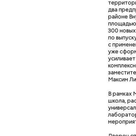
территори
два предп
районе Вн
Маникюр кокошником
площадью 
украшу: тренды маникюра в
300 новых
Москве летом 2026
по выпуск
На главно
с примене
подборки 
уже сформ
на данный
усиливает
комплексн
заместите
Максим Ли
В рамках 
школа, рас
универсал
лаборатор
мероприят
Дворец сп