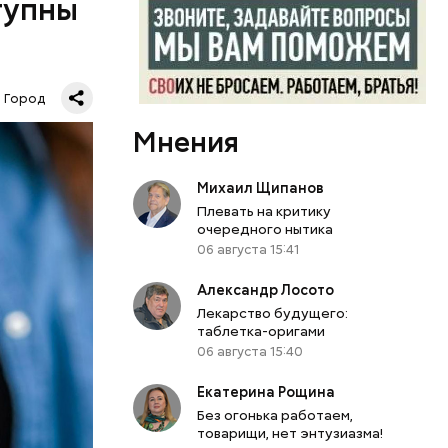
тупны
Город
Мнения
х:
Михаил Щипанов
Плевать на критику
очередного нытика
06 августа 15:41
Александр Лосото
Лекарство будущего:
таблетка-оригами
06 августа 15:40
Екатерина Рощина
Без огонька работаем,
товарищи, нет энтузиазма!