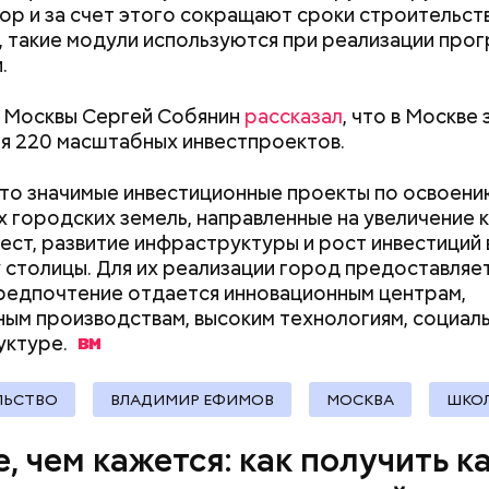
для автовладельцев (заправки, мойки и так далее);
ор и за счет этого сокращают сроки строительств
 такие модули используются при реализации про
 услуги;
.
ария и зоотовары;
 товары;
 Москвы Сергей Собянин
рассказал
, что в Москве
 развлечения;
я 220 масштабных инвестпроектов.
рестораны;
а (частные клиники);
о значимые инвестиционные проекты по освоени
ание (курсы и учебные центры);
 городских земель, направленные на увеличение 
;
ест, развитие инфраструктуры и рост инвестиций 
 столицы. Для их реализации город предоставляет
рия и косметика;
редпочтение отдается инновационным центрам,
ы питания (супермаркеты, магазины у дома);
ым производствам, высоким технологиям, социал
ные магазины;
уктуре.
ание, право и финансы;
 техника и электроника;
для дома;
ЛЬСТВО
ВЛАДИМИР ЕФИМОВ
МОСКВА
ШКО
(санатории, гостиницы, турфирмы).
ее время велоинфраструктура «Зеленого кольца»
, чем кажется: как получить к
на в пяти округах города, подчеркнули в ЦОДД: