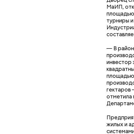
МаИП,
отк
площадью 
турниры и
Индустриа
Фото: Shutt
составляе
— В район
производс
инвестор 
квадратны
площадью 
Как на
Как поменять батареи дома и
производс
— Маршрут
не получить штраф
гектаров 
образом, 
отметила 
делам по 
Департаме
Предприят
жилых и а
системами