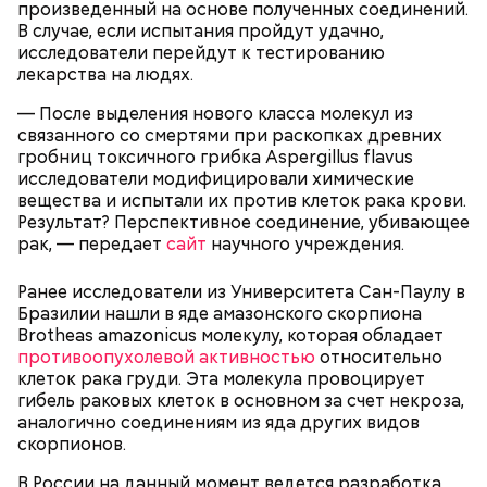
зрение. В последние годы жизни у нее появились
произведенный на основе полученных соединений.
причиной его богатства.
проблемы с сердцем.
В случае, если испытания пройдут удачно,
исследователи перейдут к тестированию
лекарства на людях.
— После выделения нового класса молекул из
связанного со смертями при раскопках древних
гробниц токсичного грибка Aspergillus flavus
исследователи модифицировали химические
вещества и испытали их против клеток рака крови.
Результат? Перспективное соединение, убивающее
Фото: wikimedia.org
рак, — передает
сайт
научного учреждения.
Ранее исследователи из Университета Сан-Паулу в
Бразилии нашли в яде амазонского скорпиона
Фото: Shutterstock
Brotheas amazonicus молекулу, которая обладает
противоопухолевой активностью
относительно
клеток рака груди. Эта молекула провоцирует
Сара Носс (119 лет)
гибель раковых клеток в основном за счет некроза,
аналогично соединениям из яда других видов
скорпионов.
Стив Балмер
В России на данный момент ведется разработка