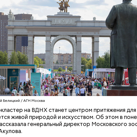
й странице сайта
karta.mos.ru
можно найти темати
скидок и самые выгодные предложения, которые 
 момент.
Продлеваем лето: где можно
«Поколение соло
отдохнуть в бархатный
за желанием мо
сезон и во сколько это
с фокусом «на 
обойдется
й Белицкий / АГН Москва
кластер на ВДНХ станет центром притяжения для 
тся живой природой и искусством. Об этом в поне
рассказала генеральный директор Московского зо
Акулова.