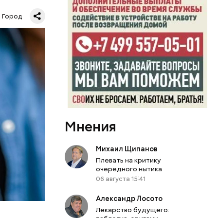
Город
х:
Мнения
Михаил Щипанов
Плевать на критику
очередного нытика
06 августа 15:41
о продлили
Александр Лосото
проложения
Лекарство будущего:
товы