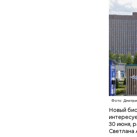
На главно
подборки 
на данный
Фото: Дмитри
Новый био
интересуе
30 июня, 
Светлана 