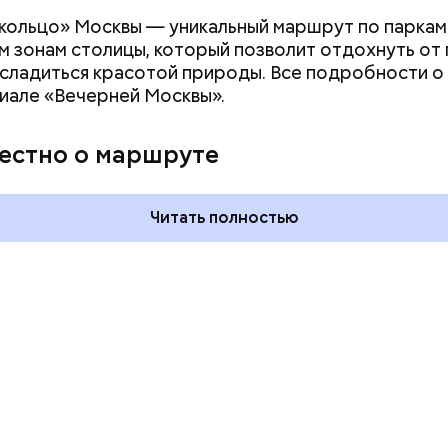
кольцо» Москвы — уникальный маршрут по паркам
 зонам столицы, который позволит отдохнуть от
асладиться красотой природы. Все подробности 
иале «Вечерней Москвы».
ния пальцами ног
День разглядывания
одный день
горизонта и День пьяного
вестно о маршруте
ка: какие
курсанта: какие праздники
тмечают в России
отмечают в России и мире 5
уста
августа
Читать полностью