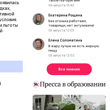
таблетка-оригами
появилась
06 августа 15:40
дках,
тивной
Екатерина Рощина
условия.
Без огонька работаем,
и льготы
товарищи, нет энтузиазма!
ей
05 августа 12:03
Елена Соломатина
В жару лучше не есть жирную
пищу
05 августа 12:02
Все мнения
а