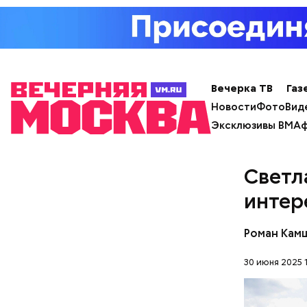
и услугам
Вечерка ТВ
Газ
Новости
Фото
Вид
Эксклюзивы ВМ
Аф
Светл
интер
Роман Кам
Где пр
30 июня 2025 