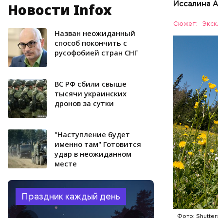
Иссалина 
Новости Infox
Как расск
кольцо» с
Сюжет:
Экск
Протяженн
Назван неожиданный
СПОРТ
способ покончить с
русофобией стран СНГ
ВС РФ сбили свыше
тысячи украинских
дронов за сутки
"Наступление будет
именно там" Готовится
удар в неожиданном
месте
Праздник каждый день
Фото: Shutter