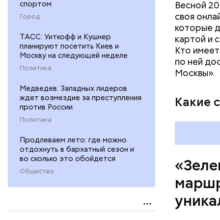
спортом
Весной 20
участки о
своя онла
Город
которые д
ТАСС: Уиткофф и Кушнер
картой и 
планируют посетить Киев и
Кто имеет
Москву на следующей неделе
по ней до
Политика
Москвы».
Медведев: Западных лидеров
ждет возмездие за преступления
Какие 
против России
Политика
Продлеваем лето: где можно
отдохнуть в бархатный сезон и
во сколько это обойдется
«Зеле
Общество
маршр
уника