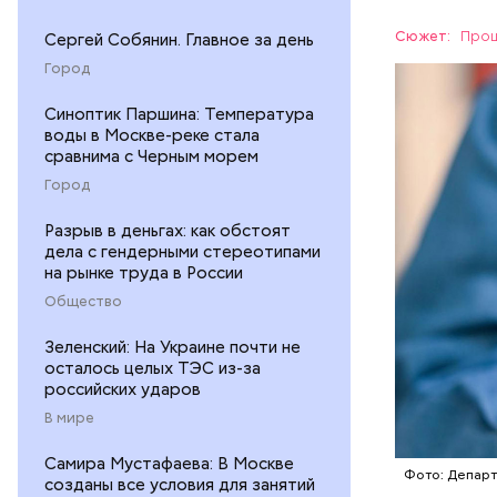
Сюжет:
Прощ
Сергей Собянин. Главное за день
Город
Скидки по
Синоптик Паршина: Температура
воды в Москве-реке стала
ПОРТАЛ M
сравнима с Черным морем
Город
Разрыв в деньгах: как обстоят
дела с гендерными стереотипами
на рынке труда в России
Общество
Зеленский: На Украине почти не
осталось целых ТЭС из-за
российских ударов
— На сего
В мире
веломаршр
Самира Мустафаева: В Москве
— от Тими
Фото: Депар
созданы все условия для занятий
велополос