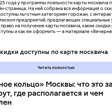
25 года у программы лояльности карты москвича 
т метро «Профсоюзная» до Лосиного Острова.
йн-страница. На ней собрана вся информация о ски
оступны льготным категориям горожан, с интерак
списком предприятий, предлагающих специальные 
 право на получение карты москвича, какие скидки 
ступны и как ее оформить — в материале «Вечерн
скидки доступны по карте москвича
Читать полностью
ное кольцо» Москвы: что это з
ут, где располагается и чем
лен