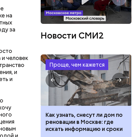
ые
же на
тных
оду за
Новости СМИ2
росто
а и человек
Проще, чем кажется
странство
аким
ния, и
 ездить по
еть и
но
хочу
йного
 100 тысяч
Как узнать, снесут ли дом по
щения
дарства при
реновации в Москве: где
 новым
ии: кто может
искать информацию и сроки
родой и
 какие нужны