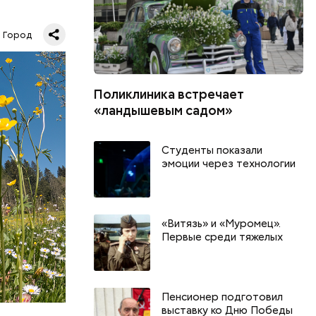
«Зеленое
 Москве.
Город
КВА
Поликлиника встречает
«ландышевым садом»
Студенты показали
эмоции через технологии
«Витязь» и «Муромец».
Первые среди тяжелых
Пенсионер подготовил
выставку ко Дню Победы