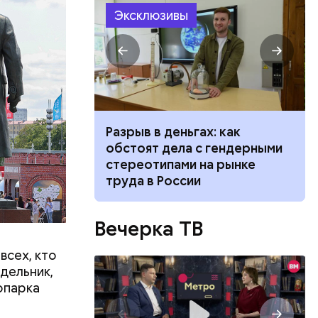
Эксклюзивы
ческие
доступны
»: что стоит
Разрыв в деньгах: как
лодежи жить
обстоят дела с гендерными
себя»
стереотипами на рынке
труда в России
Вечерка ТВ
всех, кто
дельник,
опарка