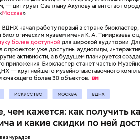
ария и зоотовары;
м, — цитирует Светлану Акулову агентство город
документы
 товары;
«
Москва
».
 развлечения;
рестораны;
а ВДНХ начал работу первый в стране биокластер,
а (частные клиники);
 Биологическим музеем имени К. А. Тимирязева с 
ание (курсы и учебные центры);
ауку более доступной
для широкой аудитории. Дл
;
а с проектом уже доступны аудиогиды, интеракти
другие активности, а в будущем планируется созда
рия и косметика;
о приложения. Биокластер станет частью Музейн
ы питания (супермаркеты, магазины у дома);
НХ — крупнейшего музейно-выставочного компл
ные магазины;
ключающего более 30
объектов.
ание, право и финансы;
 техника и электроника;
для дома;
ИСКУССТВО
МОСКВА
ВДНХ
(санатории, гостиницы, турфирмы).
ее время велоинфраструктура «Зеленого кольца»
, чем кажется: как получить к
на в пяти округах города, подчеркнули в ЦОДД:
ича и какие скидки по ней дос
везмурадов