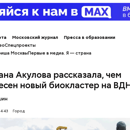
, брендам, станциям метро и другим.
ета
Московский журнал
Пресса в образовании
ео
Спецпроекты
иша Москвы
Первые в медиа. Я — страна
ана Акулова рассказала, чем
есен новый биокластер на ВД
шин
оходит
14:43
Город