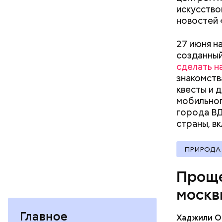
ветерин
искусство
детские
новостей 
досуг и
кафе и 
27 июня н
медицин
созданный
образов
сделать н
одежда
знакомств
оптика;
квесты и 
парфюме
мобильног
продукт
города ВД
спортив
страны, в
страхов
бытовая
товары 
ПРИРОДА
туризм 
В настоящ
Проще
реализова
москв
Главное
Хаджили О