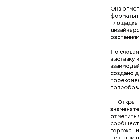
Она отмет
Фото: Shutt
форматы п
площадке 
дизайнеро
растениям
По словам
выставку и
Как на
взаимодей
— Маршрут
создано д
образом, 
порекомен
делам по 
попробова
— Открыти
знаменате
отметить 
скидки 
сообществ
аптеки;
горожан и
бытовые
центром п