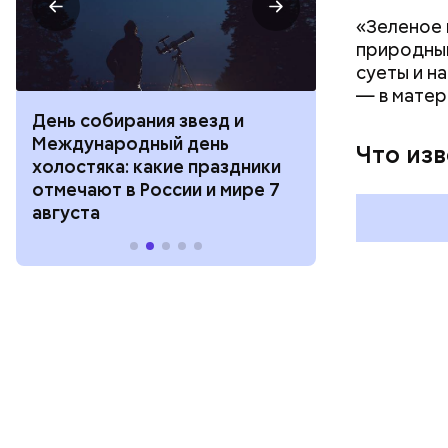
«Зеленое 
природным
суеты и н
— в матер
День собирания звезд и
День шевеле
Международный день
и Междунар
Что из
холостяка: какие праздники
подкаблучни
отмечают в России и мире 7
праздники о
августа
и мире 6 авг