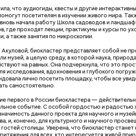
ила, что аудиогиды, квесты и другие интерактивн
erstock
омогут посетителям в изучении живого мира. Так
вновь начала работу Школа садоводов и ландшаф
в, где проходят лекции, практикумы и курсы по ух
и, а также занятия по микроскопии.
 Акуловой, биокластер представляет собой не п
ли музей, а целую среду, в которой наука, природ
йти информацию о льготах и скидках
ствуют на равных. Она подчеркнула, что это про
 затрагивает востребованные улицы районов. Т
ля исследования, вдохновения и глубокого погруже
жители разных районов смогут как отдыхать, так и
довала лично посетить площадку, чтобы все увид
реализованным велополосам и велодорожкам.
ть самостоятельно.
е первого в России биокластера — действитель
льное событие. С особой гордостью и радостью 
значимость данного проекта для научного и музе
Как поменять батареи дома и
Как получить до
для автовладельцев (заправки, мойки и так далее);
а, и, конечно, для культурного и научного просве
не получить штраф
рублей от госу
 гостей столицы. Уверена, что биокластер станет
трудной ситуац
 услуги;
ритяжения для всех, кто интересуется живой при
претендовать и