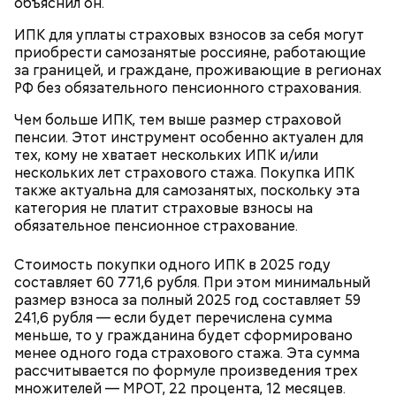
объяснил он.
ИПК для уплаты страховых взносов за себя могут
приобрести самозанятые россияне, работающие
Сокращать ежедневные траты на продукты
за границей, и граждане, проживающие в регионах
позволяют сервисы лояльности, которые
РФ без обязательного пенсионного страхования.
действуют в разных сетях. Скачайте заранее
приложения магазинов или пройдите регистрацию
Чем больше ИПК, тем выше размер страховой
в сервисах, чтобы получать кешбэк с каждой
пенсии. Этот инструмент особенно актуален для
покупки и тратить его на следующие
тех, кому не хватает нескольких ИПК и/или
— По установленным правилам фальшивые купюры
приобретения. Еще один способ — платить
нескольких лет страхового стажа. Покупка ИПК
изымаются сотрудниками правоохранительных
картами с повышенным кешбэком.
также актуальна для самозанятых, поскольку эта
органов под протокол, без последующей
категория не платит страховые взносы на
компенсации, — сообщил аналитик.
обязательное пенсионное страхование.
Стоимость покупки одного ИПК в 2025 году
составляет 60 771,6 рубля. При этом минимальный
размер взноса за полный 2025 год составляет 59
241,6 рубля — если будет перечислена сумма
меньше, то у гражданина будет сформировано
менее одного года страхового стажа. Эта сумма
рассчитывается по формуле произведения трех
множителей — МРОТ, 22 процента, 12 месяцев.