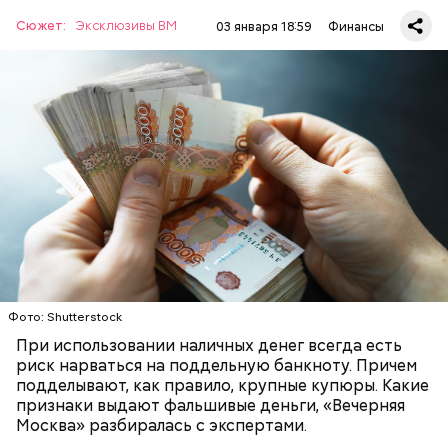
перелив водяных знаков — на поддельных
купюрах его просто нет.
Сюжет:
Эксклюзивы ВМ
03 января 18:59
Финансы
По словам финансового аналитика, кандидата
экономических наук Михаила Беляева, у настоящих
купюр есть несколько особенностей, которые
отличают их от подделок. Среди них:
БАНКИ
ДЕНЬГИ
ПРЕСТУПЛЕНИЯ
МОШЕННИЧЕСТВО
Выгода от регулярных трат
Фото: Shutterstock
При использовании наличных денег всегда есть
риск нарваться на поддельную банкноту. Причем
подделывают, как правило, крупные купюры. Какие
признаки выдают фальшивые деньги, «Вечерняя
Москва» разбиралась с экспертами.