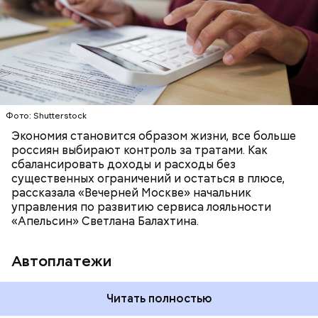
случае стоит
брать новый кредит
для погашения
ежемесячным платежам относятся также различные
уже имеющегося.
подписки, переводы близким и взносы в личную
ДЕНЬГИ
ФИНАНСОВАЯ ГРАМОТНОСТЬ
копилку.
Фото: Shutterstock
Экономия становится образом жизни, все больше
россиян выбирают контроль за тратами. Как
сбалансировать доходы и расходы без
Кредитная карта позволяет совершать покупки «в
существенных ограничений и остаться в плюсе,
моменте» за счет средств банка, а затем
рассказала «Вечерней Москве» начальник
возвращать долг без переплат в беспроцентный
управления по развитию сервиса лояльности
период. Однако иногда, используя кредитки, люди
«Апельсин» Светлана Балахтина.
допускают ошибки, которые все же приводят к
начислению процентов. «Вечерняя Москва»
Автоплатежи
выясняла с экспертом, из-за чего многим
приходится
переплачивать по кредитным картам
.
Читать полностью