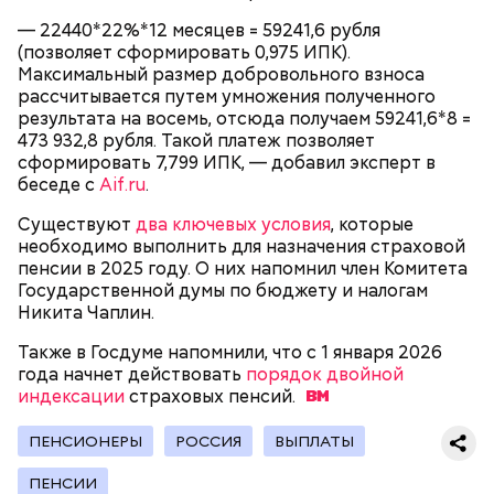
Сервисы лояльности
— 22440*22%*12 месяцев = 59241,6 рубля
(позволяет сформировать 0,975 ИПК).
Максимальный размер добровольного взноса
рассчитывается путем умножения полученного
результата на восемь, отсюда получаем 59241,6*8 =
Если человек где-то получил на руки фальшивую
473 932,8 рубля. Такой платеж позволяет
банкноту, компенсировать убытки ему не будут,
сформировать 7,799 ИПК, — добавил эксперт в
предупредил Беляев.
беседе с
Aif.ru
.
Существуют
два ключевых условия
, которые
необходимо выполнить для назначения страховой
пенсии в 2025 году. О них напомнил член Комитета
Государственной думы по бюджету и налогам
Никита Чаплин.
Также в Госдуме напомнили, что с 1 января 2026
года начнет действовать
порядок двойной
Заранее составьте личный топ по уровню трат, а
индексации
страховых
пенсий.
также запишите крупные покупки, которые вы
планируете совершить в этом году. Тогда при
ПЕНСИОНЕРЫ
РОССИЯ
ВЫПЛАТЫ
появлении нужной категории вы ее не пропустите
и сэкономите больше.
ПЕНСИИ