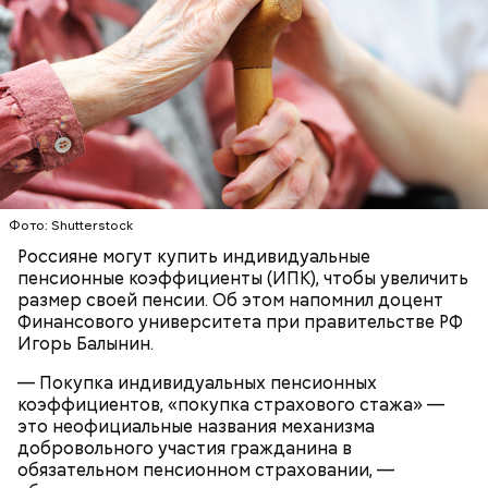
зная об этом, и его задержали, сотрудникам
полиции нужно будет дать показания, откуда она
могла появиться, чтобы затем найти реального
инициатора преступления, — пояснил юрист.
Фото: Shutterstock
Россияне могут купить индивидуальные
В некоторых аптеках тоже есть программы
пенсионные коэффициенты (ИПК), чтобы увеличить
лояльности. После простой регистрации по
Кардинальные перемены:
размер своей пенсии. Об этом напомнил доцент
номеру телефона можно копить и списывать баллы.
А юрист Дмитрий Кваша предостерег: если вы
финансовый гороскоп для всех
Финансового университета при правительстве РФ
обнаружили у себя в кошельке поддельную
знаков зодиака на май
Игорь Балынин.
купюру, не нужно предпринимать попытку
расплатиться ею.
— Покупка индивидуальных пенсионных
коэффициентов, «покупка страхового стажа» —
это неофициальные названия механизма
добровольного участия гражданина в
обязательном пенсионном страховании, —