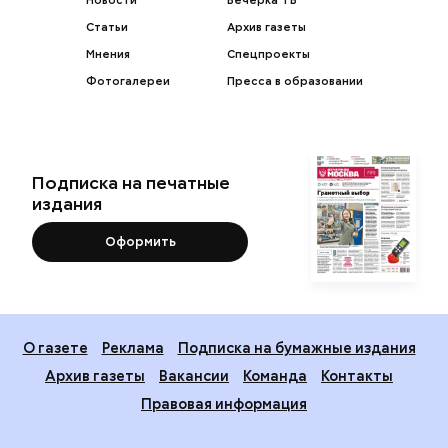
Новости
Вечерка ТВ
Статьи
Архив газеты
Мнения
Спецпроекты
Фотогалереи
Пресса в образовании
Подписка на печатные
издания
Оформить
О газете
Реклама
Подписка на бумажные издания
Архив газеты
Вакансии
Команда
Контакты
Правовая информация