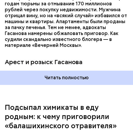
мотивом преступления была квартира родителей,
годам тюрьмы за отмывание 170 миллионов
которая в случае их смерти перешла бы сыну. Но
рублей через покупку недвижимости. Мужчина
спустя несколько дней Миссюра заявил, что ранее
отрицал вину, но на «всякий случай» избавился от
уже травил других людей.
машины и квартиры. Апартаменты были проданы
за пачку печенья. Тем не менее, адвокаты
Гасанова намерены обжаловать приговор. Как
судили скандально известного блогера — в
материале «Вечерней Москвы».
Арест и розыск Гасанова
Началось расследование. В квартире потерпевших
Читать полностью
установили скрытую камеру видеонаблюдения. На
записи попал 25-летний сын потерпевших Артем
Миссюра, который тайно приходил в квартиру
матери и отчима и подсыпал им в еду химикаты.
Подсыпал химикаты в еду
Также отравленную пищу ела его младшая сестра.
родным: к чему приговорили
«балашихинского отравителя»
Play