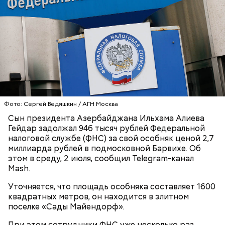
причину смерти Константина. Подозрения
родителей погибшего юноши пали на Миссюру, но
доказать его причастность к кончине их сына не
удалось. Когда же подозреваемого задержали, он
заявил, что ничего не подсыпал в морс и утверждал,
что яд могли добавить в бутылку
некие
недоброжелатели
.
Play
Фото: Сергей Ведяшкин / АГН Москва
Video
Сын президента Азербайджана Ильхама Алиева
Гейдар задолжал 946 тысяч рублей Федеральной
налоговой службе (ФНС) за свой особняк ценой 2,7
Блогеру грозило до семи лет лишения свободы.
миллиарда рублей в подмосковной Барвихе. Об
этом в среду, 2 июля, сообщил Telegram-канал
Mash.
Уточняется, что площадь особняка составляет 1600
квадратных метров, он находится в элитном
Видео: пресс-служба ГСУ СК по Московской области
поселке «Сады Майендорф».
При этом сотрудники ФНС уже несколько раз