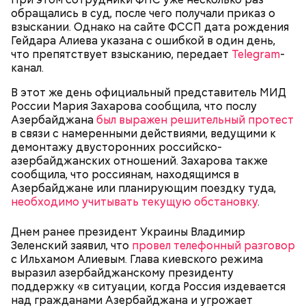
— Мы съездили за витаминами, вернулись обратно,
обращались в суд, после чего получали приказ о
поднялись домой. У него ухудшилось самочувствие
взыскании. Однако на сайте ФССП дата рождения
через сутки... Его увезли в больницу,
Гейдара Алиева указана с ошибкой в один день,
реанимировали, и там он скончался, — рассказывал
что препятствует взысканию, передает
Telegram
-
Миссюра на допросе.
канал.
В этот же день официальный представитель МИД
России Мария Захарова сообщила, что послу
Родственники обналичивали деньги и возвращали
Азербайджана
был выражен решительный протест
их Гасанову. А чтобы пользоваться деньгами и не
в связи с намеренными действиями, ведущими к
вызвать подозрений у налоговой, Гасанов либо
демонтажу двусторонних российско-
распределял их между еще несколькими счетами,
азербайджанских отношений. Захарова также
либо
покупал на них квартиры
.
сообщила, что россиянам, находящимся в
Азербайджане или планирующим поездку туда,
необходимо учитывать текущую обстановку
.
Следующим подопытным стал друг детства
Днем ранее президент Украины Владимир
Миссюры Константин. 3 февраля того же года,
Зеленский заявил, что
провел телефонный разговор
когда молодые люди ехали вместе в машине,
с Ильхамом Алиевым. Глава киевского режима
— Гасанов, являясь индивидуальным
подозреваемый угостил приятеля морсом с
выразил азербайджанскому президенту
предпринимателем, осуществлял
этиленгликолем. Через два дня Константин умер в
поддержку «в ситуации, когда Россия издевается
предпринимательскую деятельность в области
больнице.
над гражданами Азербайджана и угрожает
продажи и размещения рекламы в социальных