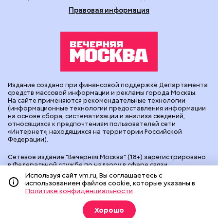
Правовая информация
Издание создано при финансовой поддержке Департамента
средств массовой информации и рекламы города Москвы.
На сайте применяются рекомендательные технологии
(информационные технологии предоставления информации
на основе сбора, систематизации и анализа сведений,
относящихся к предпочтениям пользователей сети
«Интернет», находящихся на территории Российской
Федерации).
Сетевое издание "Вечерняя Москва" (18+) зарегистрировано
в Федеральной службе по надзору в сфере связи,
информационных технологий и массовых коммуникаций
Используя сайт vm.ru, Вы соглашаетесь с
(Роскомнадзор). Свидетельство о регистрации ЭЛ № ФС 77 -
использованием файлов cookie, которые указаны в
90524 от 09.12.2025. Учредитель: АО "Редакция газеты
Политике конфиденциальности
"Вечерняя Москва". Главный редактор
vm.ru
: Александр
Геннадьевич Глуходедов. Адрес редакции: 127015, г.Москва,
Хорошо
Бумажный пр-д, д. 14, стр. 2. Телефон:
+7(499)557-04-24
. Адрес