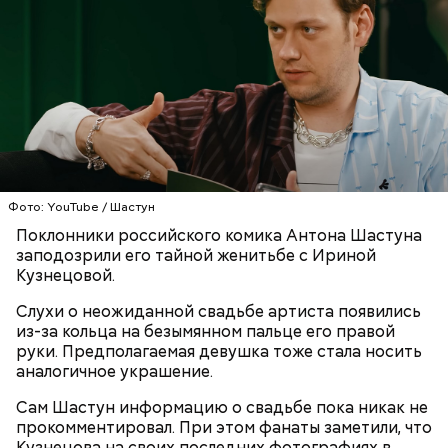
на сковороде и выложить их на салат, — дополнил
Если после вскрытия переложить тушенку в
Белькович.
другую посуду, она не будет портиться сутки или
двое, добавила Русакова. В противном случае при
вскрытии происходят процессы окисления, и
металлическая упаковка начинает оказывать
негативное влияние на мясо, заключила специалист.
Фото: YouTube / Шастун
Поклонники российского комика Антона Шастуна
заподозрили его тайной женитьбе с Ириной
Кузнецовой.
По словам врача, тушенка полезнее колбасы,
потому что является отварным и герметично
Глазурь
Слухи о неожиданной свадьбе артиста появились
упакованным продуктом. Однако если на упаковке
из-за кольца на безымянном пальце его правой
Для заправки нужно мелко нарезать чеснок и
есть повреждения, то в таком случае даже
руки. Предполагаемая девушка тоже стала носить
смешать его с уксусом, оливковым маслом, сахаром
качественную тушенку брать не стоит. Она
аналогичное украшение.
и нарезанной веточкой тархуна.
непригодна для употребления и может стать
причиной развития ботулизма или других опасных
Сам Шастун информацию о свадьбе пока никак не
инфекций.
прокомментировал. При этом фанаты заметили, что
Кузнецова на своих последних фотографиях в