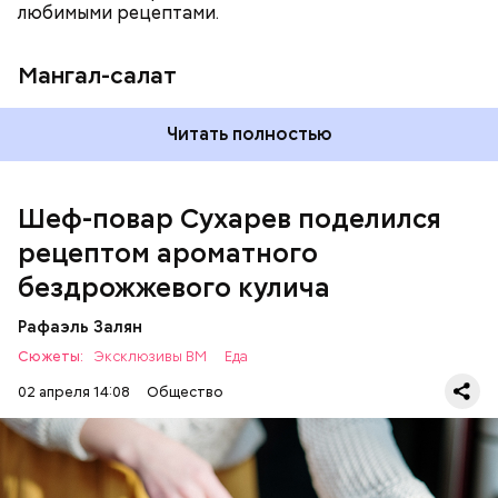
любимыми рецептами.
Мангал-салат
— Этот вариант кулича не содержит дрожжей,
Читать полностью
поэтому люди, которые любят сидеть на диете,
оценят его.
Шеф-повар Сухарев поделился
рецептом ароматного
бездрожжевого кулича
Рафаэль Залян
Сюжеты:
Эксклюзивы ВМ
Еда
02 апреля 14:08
Общество