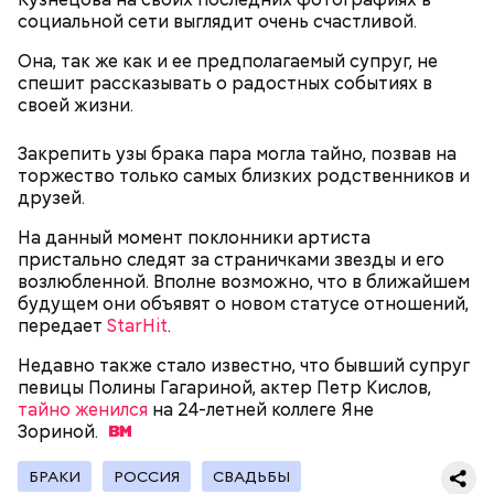
социальной сети выглядит очень счастливой.
Она, так же как и ее предполагаемый супруг, не
спешит рассказывать о радостных событиях в
своей жизни.
Закрепить узы брака пара могла тайно, позвав на
— Бывает тушенка, в которой много сала и
торжество только самых близких родственников и
добавок, — ее нежелательно есть. Если эта тушенка
Диетолог Русакова рассказала,
— Затем достать подпекшийся до темного цвета
друзей.
— просто мясо или даже домашнего
что должно быть в составе
перец с углей и переложить его в пакет, чтобы
приготовления, то один-два раза в неделю она
крабовых палочек
— Из указанных мною объемов у вас должно
На данный момент поклонники артиста
кожица стала мягкой. После необходимо снять эту
может присутствовать в рационе, — подчеркнула
получиться три кулича среднего размера. Выпекать
пристально следят за страничками звезды и его
кожицу с овоща и нарезать. Далее готовые лук,
специалист.
Диетолог Соломатина объяснила,
их нужно при температуре 180 градусов около 40
возлюбленной. Вполне возможно, что в ближайшем
баклажан и кабачок разрезать пополам, а помидор
как без вреда для здоровья выйти
минут.
будущем они объявят о новом статусе отношений,
— на крупные дольки, — рассказал собеседник
из Великого поста
передает
StarHit
.
«ВМ».
Недавно также стало известно, что бывший супруг
певицы Полины Гагариной, актер Петр Кислов,
тайно женился
на 24-летней коллеге Яне
Зориной.
БРАКИ
РОССИЯ
СВАДЬБЫ