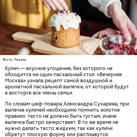
Первый необычный рецепт кулича несколько
отличается от классической рецептуры, так как
содержит нестандартную начинку:
ПРАЗДНИКИ
РЕЦЕПТЫ
ПАСХА
Фото: Pexels
Кулич — вкусное угощение, без которого не
обходится ни один пасхальный стол. «Вечерняя
Москва» узнала рецепт самой воздушной и
ароматной пасхальной выпечки, от которой будут
в восторге все члены семьи.
По словам шеф-повара Александра Сухарева, при
выпечке куличей необходимо помнить золотое
правило: тесто не должно быть густым, иначе
выпечка быстро зачерствеет. В то же время не
нужно делать тесто жидким, так как куличи
обретут плоскую форму или расплывутся.