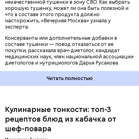
некачественной тушенки в зону СВО. Как выбрать
хорошую тушенку, может ли она быть полезной и
что в составе этого продукта должно
насторожить, «Вечерняя Москва» узнала у
эксперта.
Консерванты или дополнительные добавки в
составе тушенки — повод отказаться от ее
Кабачок — 1 шт.
покупки, рассказала врач-диетолог, кандидат
Желтый болгарский перец — 1 шт.
медицинских наук, член национальной ассоциации
Красный болгарский перец — 1 шт.
диетологов и нутрициологов Дарья Русакова.
Зеленый перец — 1 шт.
Для кулича понадобится:
Красный лук — 1 шт.
Баклажан — 1 шт.
Читать полностью
Помидор — 2 шт.
Сыр адыгейский —200 гр.
Соль по вкусу.
Кулинарные тонкости: топ-3
рецептов блюд из кабачка от
шеф-повара