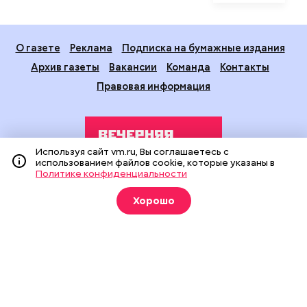
О газете
Реклама
Подписка на бумажные издания
Архив газеты
Вакансии
Команда
Контакты
Правовая информация
Используя сайт vm.ru, Вы соглашаетесь с
использованием файлов cookie, которые указаны в
Политике конфиденциальности
Издание создано при финансовой поддержке Департамента
Хорошо
средств массовой информации и рекламы города Москвы.
На сайте применяются рекомендательные технологии
(информационные технологии предоставления информации
на основе сбора, систематизации и анализа сведений,
относящихся к предпочтениям пользователей сети
«Интернет», находящихся на территории Российской
Федерации).
Сетевое издание "Вечерняя Москва" (18+) зарегистрировано
в Федеральной службе по надзору в сфере связи,