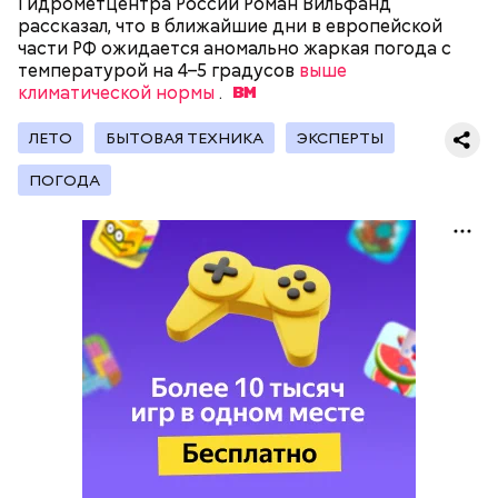
Гидрометцентра России Роман Вильфанд
рассказал, что в ближайшие дни в европейской
— Кабачки, порезанные кубиками, нужно легко
части РФ ожидается аномально жаркая погода с
обжарить на сковороде. К ним добавляются зелень
температурой на 4–5 градусов
выше
петрушки, чеснок, соль и оливковое масло.
климатической нормы
.
Получается очень вкусно, — поделился рецептом
Копылов.
ЛЕТО
БЫТОВАЯ ТЕХНИКА
ЭКСПЕРТЫ
ПОГОДА
с сахарным диабетом;
лишним весом.
кабачок;
петрушка;
чеснок;
оливковое масло;
соль.