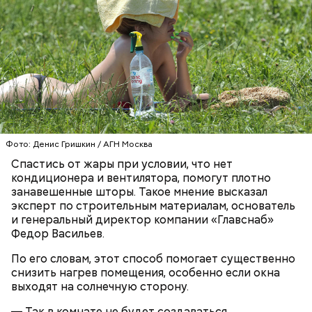
людям с ослабленной иммунной системой;
пожилым;
детям.
Ингредиенты:
Фото: Денис Гришкин / АГН Москва
Спастись от жары при условии, что нет
кондиционера и вентилятора, помогут плотно
занавешенные шторы. Такое мнение высказал
эксперт по строительным материалам, основатель
и генеральный директор компании «Главснаб»
Федор Васильев.
По его словам, этот способ помогает существенно
снизить нагрев помещения, особенно если окна
Ранние плоды, по словам врача, лучше не есть:
выходят на солнечную сторону.
Терапевт Кондрахин назвал
Чистит сосуды и защищает от
— Так в комнате не будет создаваться