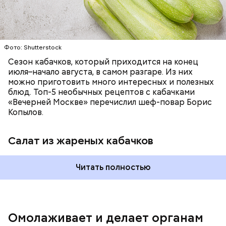
лучше. Потому что это исключает вероятность
возникновения дефицитов микроэлементов, —
заверил специалист.
Фото: Shutterstock
Фото: Shutterstock
Сезон кабачков, который приходится на конец
июля–начало августа, в самом разгаре. Из них
можно приготовить много интересных и полезных
блюд. Топ-5 необычных рецептов с кабачками
«Вечерней Москве» перечислил шеф-повар Борис
Вред дыни
Копылов.
Салат из жареных кабачков
А врач-эндокринолог Алексей Калинчев рассказал,
что существует множество блюд, где используют
растение.
Читать полностью
кремний — укрепляет кости, зубы, волосы и
ногти и оказывает омолаживающее действие;
витамин С — работает как антиоксидант,
иммуномодулятор, помогает выработке
соединительной ткани, улучшает тургор кожи;
Омолаживает и делает органам
клетчатка — достаточно нежная и забирает