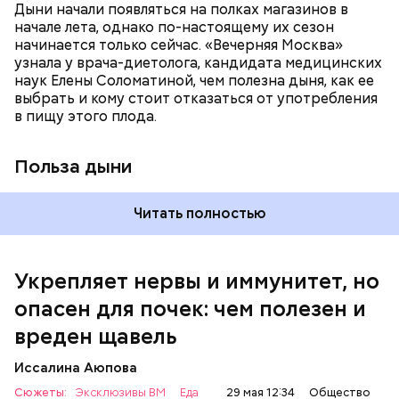
систему и предотвращает скачки давления;
Дыни начали появляться на полках магазинов в
магний — помогает калию и не дает сосудам
начале лета, однако по-настоящему их сезон
спазмироваться.
начинается только сейчас. «Вечерняя Москва»
узнала у врача-диетолога, кандидата медицинских
наук Елены Соломатиной, чем полезна дыня, как ее
По мнению специалиста, здоровому человеку
выбрать и кому стоит отказаться от употребления
достаточно включать щавель в рацион несколько
в пищу этого плода.
раз в месяц. В небольших количествах в свежем
виде или припущенном на сковороде.
Польза дыни
Читать полностью
Укрепляет нервы и иммунитет, но
опасен для почек: чем полезен и
— Если человек уже болеет мочекаменной
вреден щавель
болезнью, щавель ему не рекомендуется. При
артрите, гастрите, холецистите, синдроме
Иссалина Аюпова
раздраженного кишечника, язвах и панкреатите
Сюжеты:
Эксклюзивы ВМ
Еда
29 мая 12:34
Общество
продукт тоже лучше исключить из рациона, —