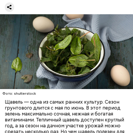
предупредила врач. — Он может привести к
повышению кислотности желудка и раздражать
слизистые оболочки.
Опасность же щавеля состоит в том, что он
содержит большое количество щавелевой кислоты,
которая может способствовать образованию
Фото: shutterstock
камней в почках, объяснила диетолог.
Щавель — одна из самых ранних культур. Сезон
ЗДОРОВЬЕ
ВРАЧИ
РАСТЕНИЯ
грунтового длится с мая по июнь. В этот период
ПРОДУКТЫ
зелень максимально сочная, нежная и богатая
витаминами. Тепличный щавель доступен круглый
год, а за сезон на дачном участке урожай можно
срезать несколько раз. Но чем щавель полезен для