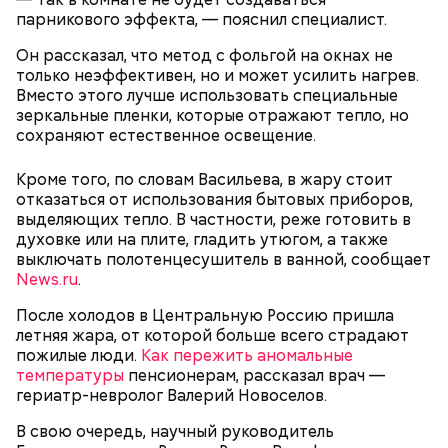
продукты и напитки, которые
рака: чем полезен кресс-салат
парникового эффекта, — пояснил специалист.
выводят токсины из организма
Он рассказал, что метод с фольгой на окнах не
только неэффективен, но и может усилить нагрев.
Вместо этого лучше использовать специальные
зеркальные пленки, которые отражают тепло, но
сохраняют естественное освещение.
Спагетти из кабачков
Кроме того, по словам Васильева, в жару стоит
отказаться от использования бытовых приборов,
выделяющих тепло. В частности, реже готовить в
духовке или на плите, гладить утюгом, а также
— В дыне содержится много сахара, который
выключать полотенцесушитель в ванной, сообщает
представлен фруктозой. С одной стороны — это
News.ru
.
хорошо, потому что дает энергию. Но важно
помнить, что сладкими дынями не нужно сильно
После холодов в Центральную Россию пришла
увлекаться, так же как и арбузами, людям с
летняя жара, от которой больше всего страдают
сахарным диабетом и лишним весом, —
пожилые люди.
Как пережить аномальные
подчеркнула доктор.
температуры
пенсионерам, рассказал врач —
гериатр-невролог Валерий Новоселов.
В свою очередь, научный руководитель