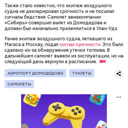
либо
покупал на них квартиры
.
Также стало известно, что экипаж воздушного
судна не декларировал срочность и не посылал
сигналы бедствия. Самолет авиакомпании
«Сибирь» совершил вылет из Домодедова и
Следующим подопытным стал друг детства
должен был изначально приземлиться в Улан-Удэ.
Миссюры Константин. 3 февраля того же года,
когда молодые люди ехали вместе в машине,
Ранее экипаж воздушного судна, летевшего из
— Гасанов, являясь индивидуальным
подозреваемый угостил приятеля морсом с
Магаса в Москву, подал
сигнал срочности
. Это было
предпринимателем, осуществлял
этиленгликолем. Через два дня Константин умер в
сделано из-за обнаружения утечки топлива. В
предпринимательскую деятельность в области
больнице.
дальнейшем самолет вывели из эксплуатации, но на
продажи и размещения рекламы в социальных
следующий день вернули в
расписание.
сетях. С целью сокрытия своих доходов часть
денежных средств от спонсоров розыгрышей,
покупателей различных мотивационных курсов и
АЭРОПОРТ ДОМОДЕДОВО
ТУАЛЕТЫ
прогнозов ставок на спорт Гасанов получал на
САМОЛЕТЫ
свои личные лицевые счета как физического лица, а
также на подконтрольные родственникам лицевые
счета, — пояснили в
московской прокуратуре
.
Первой жертвой Миссюры была его девушка.
Именно на ней молодой человек впервые испытал
химикаты, купленные в интернет-магазине. 13
января 2024 года он подсыпал дихлорэтан в
коктейль возлюбленной, отчего у нее случился