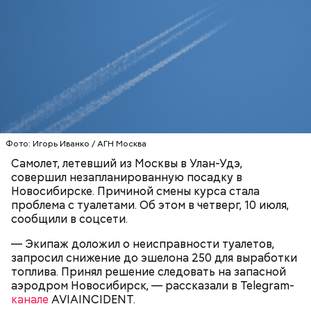
Блогеру грозило до семи лет лишения свободы.
Видео: пресс-служба ГСУ СК по Московской области
Фото: Игорь Иванко / АГН Москва
— Мы съездили за витаминами, вернулись обратно,
Самолет, летевший из Москвы в Улан-Удэ,
поднялись домой. У него ухудшилось самочувствие
совершил незапланированную посадку в
через сутки... Его увезли в больницу,
Новосибирске. Причиной смены курса стала
реанимировали, и там он скончался, — рассказывал
проблема с туалетами. Об этом в четверг, 10 июля,
Миссюра на допросе.
сообщили в соцсети.
— Экипаж доложил о неисправности туалетов,
запросил снижение до эшелона 250 для выработки
Родственники обналичивали деньги и возвращали
топлива. Принял решение следовать на запасной
их Гасанову. А чтобы пользоваться деньгами и не
аэродром Новосибирск, — рассказали в Telegram-
вызвать подозрений у налоговой, Гасанов либо
канале
AVIAINCIDENT.
распределял их между еще несколькими счетами,