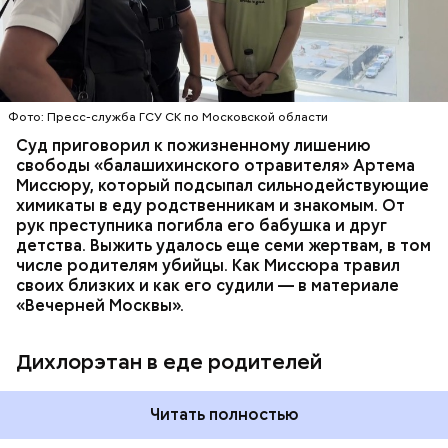
им точный диагноз, после чего анализы
потерпевших направили на экспертизу. В них
ОТРАВЛЕНИЯ
БАЛАШИХА
РОДИТЕЛИ
специалисты обнаружили сильнодействующий
СЛЕДСТВЕННЫЙ КОМИТЕТ
ЭКСПЕРТИЗЫ
химикат дихлорэтан, который не мог попасть в
организм супругов случайно. То же самое вещество
нашли в еде, изъятой из квартиры пострадавших.
Фото: Пресс-служба ГСУ СК по Московской области
Суд приговорил к пожизненному лишению
свободы «балашихинского отравителя» Артема
Миссюру, который подсыпал сильнодействующие
химикаты в еду родственникам и знакомым. От
рук преступника погибла его бабушка и друг
детства. Выжить удалось еще семи жертвам, в том
числе родителям убийцы. Как Миссюра травил
своих близких и как его судили — в материале
«Вечерней Москвы».
Дихлорэтан в еде родителей
Читать полностью