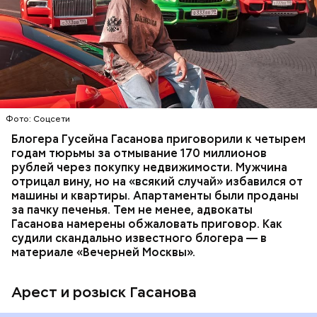
В мае 2025 года МВД РФ объявило в
международный розыск
блогера Гусейна Гасанова.
В его отношении возбудили уголовное дело о
неуплате налогов и легализации преступных
доходов в особо крупном размере. В тот же день
НАЛОГИ
ПОИСК ЛЮДЕЙ
ДЕНЬГИ
МВД
мужчину
заочно арестовали
.
ГАСАН ГУСЕЙНОВ
Молодого человека задержали. На первом же
Фото: Соцсети
допросе он признался, что планировал отравить
только отчима. Тогда следователи посчитали, что
Блогера Гусейна Гасанова приговорили к четырем
мотивом преступления была квартира родителей,
годам тюрьмы за отмывание 170 миллионов
которая в случае их смерти перешла бы сыну. Но
рублей через покупку недвижимости. Мужчина
спустя несколько дней Миссюра заявил, что ранее
отрицал вину, но на «всякий случай» избавился от
уже травил других людей.
машины и квартиры. Апартаменты были проданы
за пачку печенья. Тем не менее, адвокаты
Гасанова намерены обжаловать приговор. Как
судили скандально известного блогера — в
материале «Вечерней Москвы».
Арест и розыск Гасанова