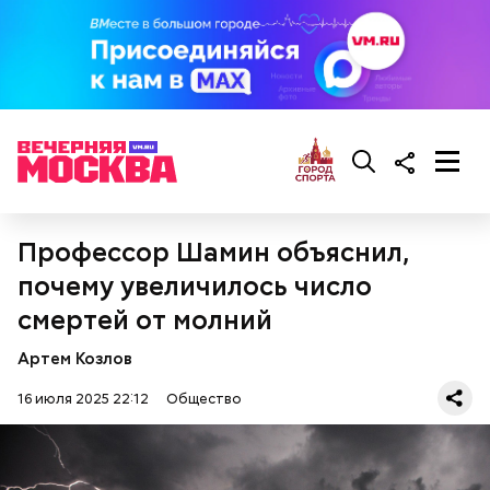
брынза;
растительное масло;
помидоры черри либо грунтовые.
беременным, кормящим женщинам;
Профессор Шамин объяснил,
людям с ослабленной иммунной системой;
пожилым;
почему увеличилось число
детям.
смертей от молний
Артем Козлов
16 июля 2025 22:12
Общество
Ингредиенты: