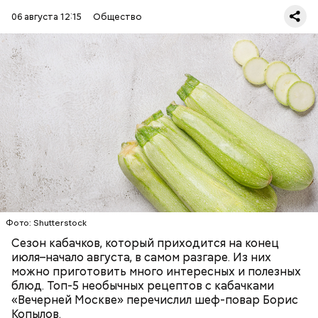
06 августа 12:15
Общество
Ингредиенты:
ЕДА
ОВОЩИ
РЕЦЕПТЫ
Фото: Shutterstock
Фото: Shutterstock
Сезон кабачков, который приходится на конец
июля–начало августа, в самом разгаре. Из них
можно приготовить много интересных и полезных
блюд. Топ-5 необычных рецептов с кабачками
«Вечерней Москве» перечислил шеф-повар Борис
Вред дыни
Копылов.