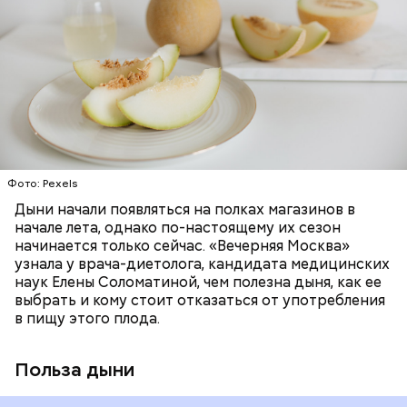
бета-каротин (провитамин А) — отвечает за
жидкости, поэтому организму не нужно тратить
поддержание иммунитета, зрения и
много энергии, чтобы ее усвоить, рассказала
необходим для обновления кожи. Дыня
доктор. Кроме того, этот плод богат витаминами и
«делает пилинг изнутри», обновляет
минералами. Так, в дыне содержатся:
слизистые оболочки органов. А еще именно
ЗДОРОВЬЕ
ПРАВИЛЬНОЕ ПИТАНИЕ
бета-каротин обеспечивает дыне желтый
ОВОЩИ
ЛЕТО
ФРУКТЫ
цвет;
лютеин и зеаксантин — эти каротиноиды
отлично поддерживают наше зрение;
калий — оказывает мочегонное действие,
Фото: Pexels
поддерживает сердечно-сосудистую
систему и предотвращает скачки давления;
Дыни начали появляться на полках магазинов в
магний — помогает калию и не дает сосудам
начале лета, однако по-настоящему их сезон
спазмироваться.
начинается только сейчас. «Вечерняя Москва»
узнала у врача-диетолога, кандидата медицинских
наук Елены Соломатиной, чем полезна дыня, как ее
выбрать и кому стоит отказаться от употребления
в пищу этого плода.
Польза дыни