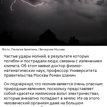
Ранние плоды, по словам врача, лучше не есть:
Терапевт Кондрахин назвал
Фото: Пелагия Замятина / Вечерняя Москва
Чистит сосуды и защищает от
продукты и напитки, которые
Частые удары молний, в результате которых
рака: чем полезен кресс-салат
выводят токсины из организма
погибли и пострадали люди, связаны с изменением
климата. Об этом заявил доктор физико-
математических наук, профессор Университета
правительства Москвы Роман Шамин.
Он подчеркнул, что молния является очень опасным
Спагетти из кабачков
природным явлением, поскольку представляет
собой «десятки миллионов вольт электричества»,
которые внезапно попадают в землю. Из-за этого
человеческий организм даже на большом