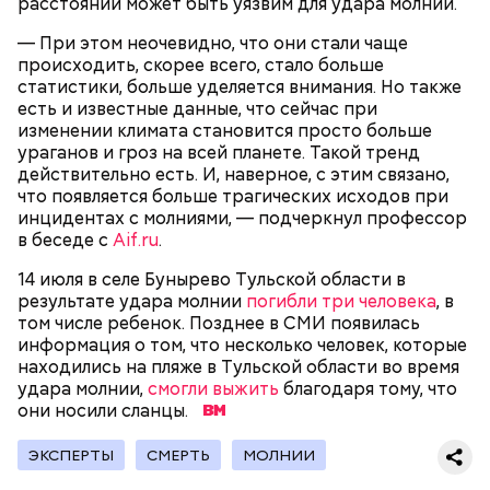
расстоянии может быть уязвим для удара молнии.
— В дыне содержится много сахара, который
представлен фруктозой. С одной стороны — это
— При этом неочевидно, что они стали чаще
хорошо, потому что дает энергию. Но важно
происходить, скорее всего, стало больше
помнить, что сладкими дынями не нужно сильно
статистики, больше уделяется внимания. Но также
увлекаться, так же как и арбузами, людям с
есть и известные данные, что сейчас при
сахарным диабетом и лишним весом, —
изменении климата становится просто больше
подчеркнула доктор.
ураганов и гроз на всей планете. Такой тренд
действительно есть. И, наверное, с этим связано,
что появляется больше трагических исходов при
инцидентах с молниями, — подчеркнул профессор
в беседе с
Aif.ru
.
— Кабачки, порезанные кубиками, нужно легко
14 июля в селе Бунырево Тульской области в
обжарить на сковороде. К ним добавляются зелень
результате удара молнии
погибли три человека
, в
петрушки, чеснок, соль и оливковое масло.
том числе ребенок. Позднее в СМИ появилась
Получается очень вкусно, — поделился рецептом
информация о том, что несколько человек, которые
Копылов.
находились на пляже в Тульской области во время
удара молнии,
смогли выжить
благодаря тому, что
они носили сланцы.
с сахарным диабетом;
ЭКСПЕРТЫ
СМЕРТЬ
МОЛНИИ
лишним весом.