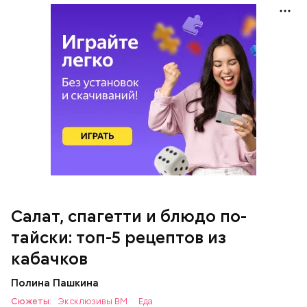
кабачок;
петрушка;
чеснок;
оливковое масло;
соль.
Салат, спагетти и блюдо по-
Однако диетолог предупредила: не для всех дыня
тайски: топ-5 рецептов из
может быть полезна. В первую очередь ее стоит
есть с осторожностью людям:
кабачков
Полина Пашкина
Сюжеты:
Эксклюзивы ВМ
Еда