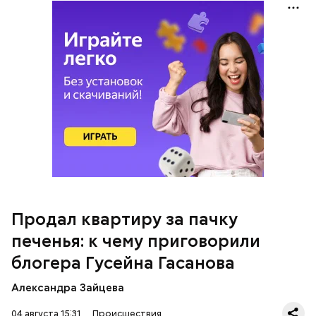
счета, — пояснили в
московской прокуратуре
.
Следователи считали, что в период с 2019 по 2021
год Гасанов уклонился от уплаты налогов на более
чем 170 миллионов рублей. Эти деньги он якобы
распределил между родственниками и
собственными счетами.
Продал квартиру за пачку
печенья: к чему приговорили
блогера Гусейна Гасанова
Александра Зайцева
04 августа 15:31
Происшествия