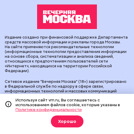
Издание создано при финансовой поддержке Департамента
средств массовой информации и рекламы города Москвы.
На сайте применяются рекомендательные технологии
(информационные технологии предоставления информации
на основе сбора, систематизации и анализа сведений,
относящихся к предпочтениям пользователей сети
«Интернет», находящихся на территории Российской
Федерации).
Сетевое издание "Вечерняя Москва" (18+) зарегистрировано
в Федеральной службе по надзору в сфере связи,
информационных технологий и массовых коммуникаций
(Роскомнадзор). Свидетельство о регистрации ЭЛ № ФС 77 -
Используя сайт vm.ru, Вы соглашаетесь с
90524 от 09.12.2025. Учредитель: АО "Редакция газеты
использованием файлов cookie, которые указаны в
"Вечерняя Москва". Главный редактор
vm.ru
: Александр
Политике конфиденциальности
Геннадьевич Глуходедов. Адрес редакции: 127015, г.Москва,
Бумажный пр-д, д. 14, стр. 2. Телефон:
+7(499)557-04-24
. Адрес
эл.почты:
edit@vm.ru
. Почта для связи с редакцией сайта:
Хорошо
news@vm.ru
.