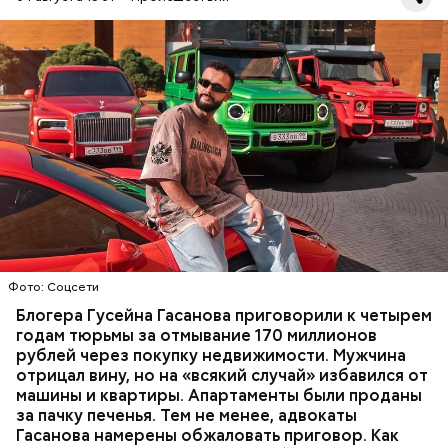
Фото: База розыска МВД РФ
В мае 2025 года МВД РФ объявило в
международный розыск
блогера Гусейна Гасанова.
В его отношении возбудили уголовное дело о
неуплате налогов и легализации преступных
доходов в особо крупном размере. В тот же день
НАЛОГИ
ПОИСК ЛЮДЕЙ
ДЕНЬГИ
МВД
мужчину
заочно арестовали
.
ГАСАН ГУСЕЙНОВ
Фото: Соцсети
Блогера Гусейна Гасанова приговорили к четырем
годам тюрьмы за отмывание 170 миллионов
рублей через покупку недвижимости. Мужчина
отрицал вину, но на «всякий случай» избавился от
машины и квартиры. Апартаменты были проданы
за пачку печенья. Тем не менее, адвокаты
Гасанова намерены обжаловать приговор. Как