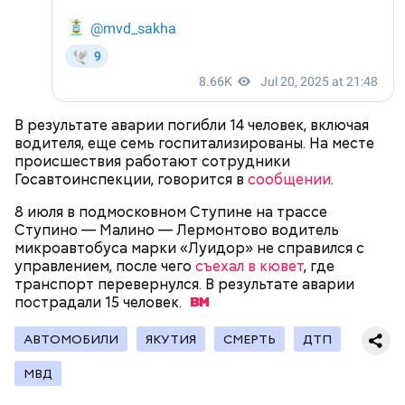
Родственники обналичивали деньги и возвращали
их Гасанову. А чтобы пользоваться деньгами и не
вызвать подозрений у налоговой, Гасанов либо
распределял их между еще несколькими счетами,
либо
покупал на них квартиры
.
В результате аварии погибли 14 человек, включая
водителя, еще семь госпитализированы. На месте
происшествия работают сотрудники
Госавтоинспекции, говорится в
сообщении
.
8 июля в подмосковном Ступине на трассе
Ступино — Малино — Лермонтово водитель
— Гасанов, являясь индивидуальным
микроавтобуса марки «Луидор» не справился с
предпринимателем, осуществлял
управлением, после чего
съехал в кювет
, где
предпринимательскую деятельность в области
транспорт перевернулся. В результате аварии
продажи и размещения рекламы в социальных
пострадали 15
человек.
сетях. С целью сокрытия своих доходов часть
денежных средств от спонсоров розыгрышей,
покупателей различных мотивационных курсов и
АВТОМОБИЛИ
ЯКУТИЯ
СМЕРТЬ
ДТП
прогнозов ставок на спорт Гасанов получал на
МВД
свои личные лицевые счета как физического лица, а
также на подконтрольные родственникам лицевые