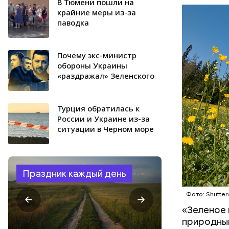
Протяженн
В Тюмени пошли на
СПОРТ
крайние меры из-за
паводка
Почему экс-министр
обороны Украины
«раздражал» Зеленского
Турция обратилась к
России и Украине из-за
ситуации в Черном море
Праздник каждый день
Фото: Shutter
«Зеленое 
природным