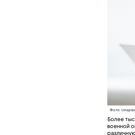
Где пр
Фото: Unspla
Более тыс
военной о
различную
На главно