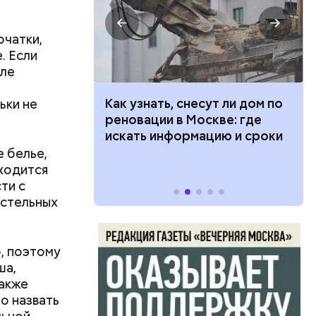
рчатки,
. Если
сле
 100 тысяч
Как узнать, снесут ли дом по
ьки не
аким
дарства при
реновации в Москве: где
 ездить по
ии: кто может
искать информацию и сроки
 какие нужны
 белье,
иходится
ти с
остельных
, поэтому
ша,
также
о назвать