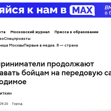
ета
Московский журнал
Пресса в образовании
ео
Спецпроекты
еленого кольца проходит через:
иша Москвы
Первые в медиа. Я — страна
риниматели продолжают
авать бойцам на передовую с
одимое
 «Каталог» представлены все предложения партне
ючить сортировку по типам льготы, интересующи
литкин
, брендам, станциям метро и другим.
09:20
Город