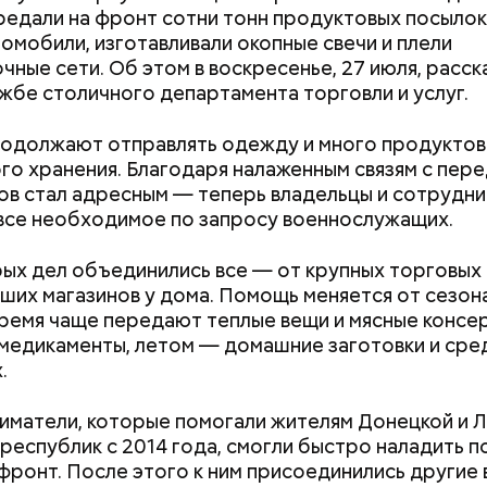
первого каменного храма
клоуна
редали на фронт сотни тонн продуктовых посылок,
скидок и самые выгодные предложения, которые 
Москвы
томобили, изготавливали окопные свечи и плели
 момент.
чные сети. Об этом в воскресенье, 27 июля, расск
жбе столичного департамента торговли и услуг.
одолжают отправлять одежду и много продуктов
го хранения. Благодаря налаженным связям с пер
ов стал адресным — теперь владельцы и сотрудни
все необходимое по запросу военнослужащих.
ых дел объединились все — от крупных торговых
ших магазинов у дома. Помощь меняется от сезона
время чаще передают теплые вещи и мясные консе
медикаменты, летом — домашние заготовки и сре
.
матели, которые помогали жителям Донецкой и Л
республик с 2014 года, смогли быстро наладить п
erstock
 фронт. После этого к ним присоединились другие