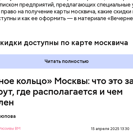
списком предприятий, предлагающих специальные 
 право на получение карты москвича, какие скидки 
ступны и как ее оформить — в материале «Вечерн
скидки доступны по карте москвича
Читать полностью
ное кольцо» Москвы: что это з
ут, где располагается и чем
лен
Аюпова
азали «ВМ» в пресс-службе ЦОДД, веломаршрут 
оединит зеленые зоны, метро, МЦД и МЦК по всей
люзивы ВМ
15 апреля 2025 13:30