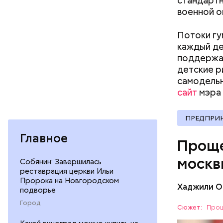
стандартн
кафе и 
военной о
медицин
образов
Потоки г
одежда
каждый де
оптика;
поддержат
парфюме
детские р
продукт
самодельн
спортив
сайт
мэра
страхов
бытовая
товары 
ПРЕДПРИ
туризм 
В настоящ
Главное
Проще
реализова
москв
Собянин: Завершилась
реставрация церкви Ильи
Пророка на Новгородском
Хаджили О
подворье
Город
Сюжет:
Прощ