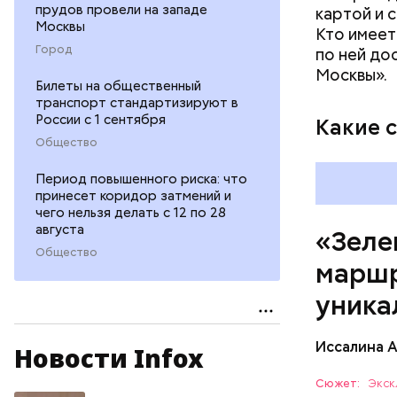
прудов провели на западе
картой и 
Москвы
Кто имеет
Город
по ней до
Москвы».
Билеты на общественный
транспорт стандартизируют в
России с 1 сентября
Какие 
Общество
Период повышенного риска: что
принесет коридор затмений и
чего нельзя делать с 12 по 28
августа
«Зеле
Общество
маршр
уника
Иссалина 
Новости Infox
Как расск
кольцо» с
Сюжет:
Экск