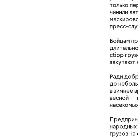
только пе
подборки 
чинили ав
на данный
маскирово
пресс-слу
Бойцам пр
длительно
сбор груз
закупают 
Ради добр
до неболь
в зимнее 
весной — 
насекомых
Предприни
народных 
Фото: Shutt
грузов на