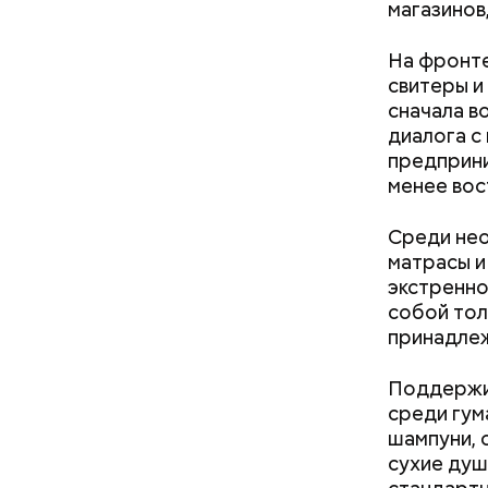
магазинов
На фронте
свитеры и
сначала в
диалога с
Как на
предприни
— Маршрут
менее вос
образом, 
делам по 
Среди нео
матрасы и
экстренно
собой тол
принадле
скидки 
аптеки;
Поддержив
бытовые
среди гум
ветерин
шампуни, с
детские
сухие душ
досуг и