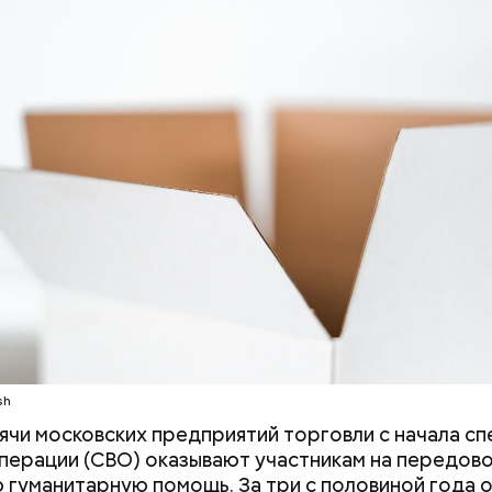
оходит
sh
Успенский собор
Ни одного дня н
ячи московских предприятий торговли с начала с
Московского Кремля
артист Юрий Ку
перации (СВО) оказывают участникам на передов
отметил 700-летие: история
откровенно о п
 гуманитарную помощь. За три с половиной года о
й странице сайта
karta.mos.ru
можно найти темати