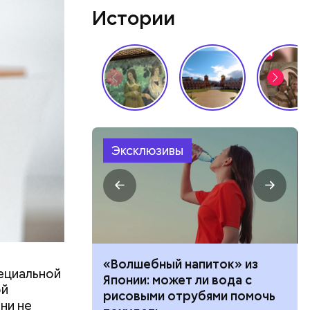
Истории
Эксклюзивы
е работал:
«Волшебный напиток» из
пециальной
клачев —
Японии: может ли вода с
ой
рофессии
рисовыми отрубями помочь
ни не
ческие