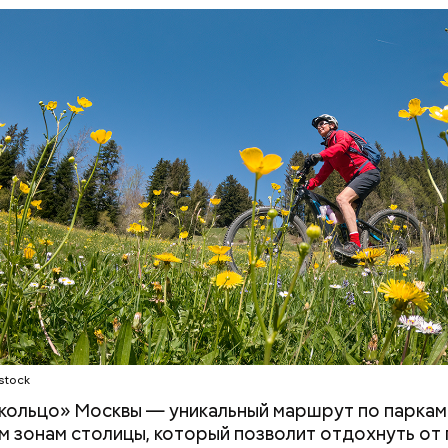
ость такого маршрута составит 120 километров:
ОТДЫХ
ВЕЛОСИПЕДЫ
САМОКАТЫ
МОС
stock
кольцо» Москвы — уникальный маршрут по паркам
 зонам столицы, который позволит отдохнуть от