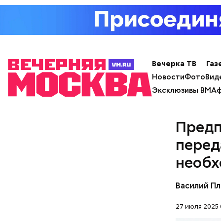
Вечерка ТВ
Газ
Новости
Фото
Вид
Маршрут з
Эксклюзивы ВМ
Аф
Предп
перед
необх
В разделе
можно вкл
Василий П
и услугам
27 июля 2025 