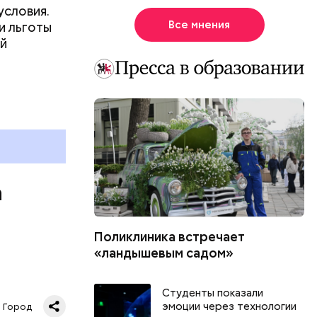
условия.
Все мнения
и льготы
ей
а
Поликлиника встречает
«ландышевым садом»
«Зеленое
Студенты показали
 Москве.
эмоции через технологии
Город