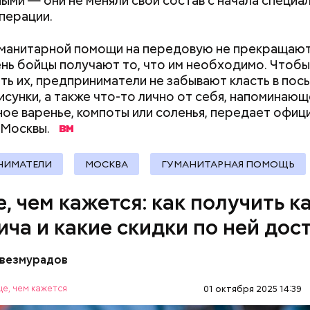
ыми — они не меняли свой состав с начала специа
рестораны;
перации.
а (частные клиники);
ание (курсы и учебные центры);
уманитарной помощи на передовую не прекращаю
;
нь бойцы получают то, что им необходимо. Чтобы
ь их, предприниматели не забывают класть в пос
рия и косметика;
исунки, а также что-то лично от себя, напоминающ
ы питания (супермаркеты, магазины у дома);
ое варенье, компоты или соленья, передает офиц
ные магазины;
 Москвы.
ание, право и финансы;
 техника и электроника;
для дома;
НИМАТЕЛИ
МОСКВА
ГУМАНИТАРНАЯ ПОМОЩЬ
(санатории, гостиницы, турфирмы).
ее время велоинфраструктура «Зеленого кольца»
, чем кажется: как получить к
на в пяти округах города, подчеркнули в ЦОДД:
ича и какие скидки по ней дос
везмурадов
е, чем кажется
01 октября 2025 14:39