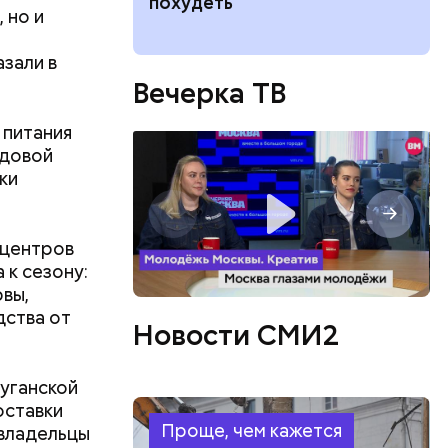
похудеть
 но и
доступны
азали в
Вечерка ТВ
 питания
едовой
ки
 центров
 к сезону:
рвы,
дства от
Новости СМИ2
уганской
оставки
Проще, чем кажется
 владельцы