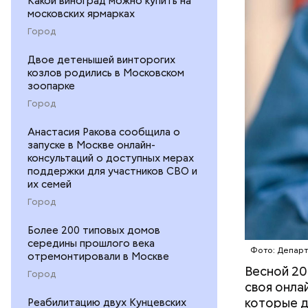
Какой виноград можно купить на
Скидки по
московских ярмарках
Город
ПОРТАЛ M
Двое детенышей винторогих
козлов родились в Московском
зоопарке
Город
Анастасия Ракова сообщила о
запуске в Москве онлайн-
консультаций о доступных мерах
поддержки для участников СВО и
их семей
Город
— На сего
веломаршр
Более 200 типовых домов
середины прошлого века
— от Тими
Фото: Депар
отремонтировали в Москве
велополос
Весной 20
Город
участки о
своя онла
которые д
Реабилитацию двух Кунцевских