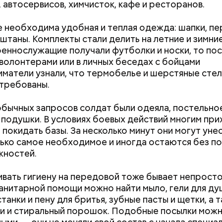
, автосервисов, химчисток, кафе и ресторанов.
 необходима удобная и теплая одежда: шапки, пе
 штаны. Комплекты стали делить на летние и зимние
оеннослужащие получали футболки и носки, то по
 волонтерами или в личных беседах с бойцами
йти информацию о льготах и скидках
Как поменять батареи дома и
Как получить до
матели узнали, что термобелье и шерстяные стел
 затрагивает востребованные улицы районов. Т
не получить штраф
рублей от госу
требованы.
жители разных районов смогут как отдыхать, так и
трудной ситуац
реализованным велополосам и велодорожкам.
претендовать и
бычных запросов солдат были одеяла, постельное
документы
 подушки. В условиях боевых действий многим пр
 покидать базы. За несколько минут они могут унес
ько самое необходимое и иногда остаются без п
жностей.
для автовладельцев (заправки, мойки и так далее);
ать гигиену на передовой тоже бывает непросто
 услуги;
анитарной помощи можно найти мыло, гели для ду
ария и зоотовары;
танки и пену для бритья, зубные пасты и щетки, а 
 товары;
и и стиральный порошок. Подобные посылки можн
 развлечения;