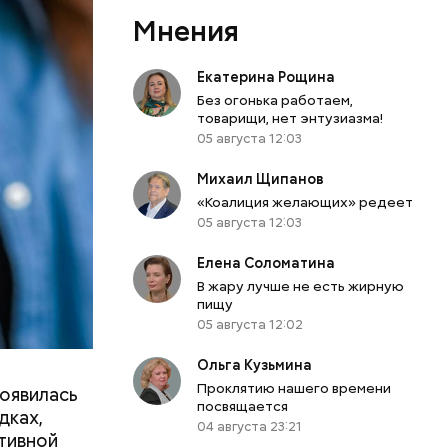
х:
Мнения
Екатерина Рощина
Без огонька работаем,
товарищи, нет энтузиазма!
05 августа 12:03
Михаил Щипанов
«Коалиция желающих» редеет
05 августа 12:03
Елена Соломатина
В жару лучше не есть жирную
пищу
05 августа 12:02
о продлили
проложения
Ольга Кузьмина
товы
Проклятию нашего времени
появилась
посвящается
дках,
04 августа 23:21
тивной