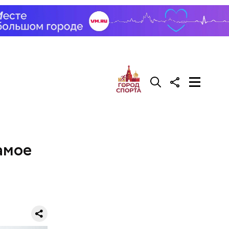
амое
ров. В нем
м товарам