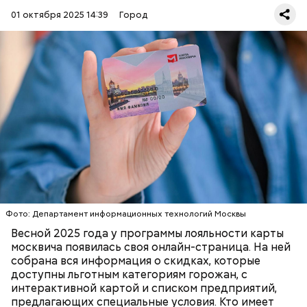
оптика;
парфюмерия и косметика;
01 октября 2025 14:39
Город
продукты питания (супермаркеты, магазины у
дома);
спортивные магазины;
страхование, право и финансы;
бытовая техника и электроника;
товары для дома;
туризм (санатории, гостиницы, турфирмы).
Скидки по карте москвича доступны в следующих
категориях:
ПОРТАЛ MOS.RU
МОСКВА
ЛЬГОТЫ
В настоящее время велоинфраструктура «Зеленого
кольца» реализована в пяти округах города,
Фото: Департамент информационных технологий Москвы
подчеркнули в ЦОДД:
Весной 2025 года у программы лояльности карты
москвича появилась своя онлайн-страница. На ней
собрана вся информация о скидках, которые
доступны льготным категориям горожан, с
интерактивной картой и списком предприятий,
предлагающих специальные условия. Кто имеет