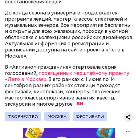
другим.
восстановления вещей.
До конца сезона в универмаге продолжается
программа лекций, мастер-классов, спектаклей и
музыкальных вечеров. Все мероприятия бесплатны
и открыты для всех желающих, проходя в уютной
обстановке с коллекциями российских дизайнеров.
Актуальная информация о регистрации и
расписании доступна на сайте проекта «Лето в
Москве».
В «Активном гражданине» стартовала серия
голосований,
посвященных масштабному проекту
«Лето в Москве»
. В его рамках с 1 июня по 14
На главной странице сайта
karta.mos.ru
можно
сентября в разных районах столицы проходят
найти тематические подборки скидок и самые
фестивали, кинопоказы, концерты, творческие
выгодные предложения, которые доступны на
мастер-классы, спортивные занятия, квесты,
Где проходит
данный момент.
экскурсии и многое
другое.
ТВОРЧЕСТВО
МОСКВА
ФЕСТИВАЛИ