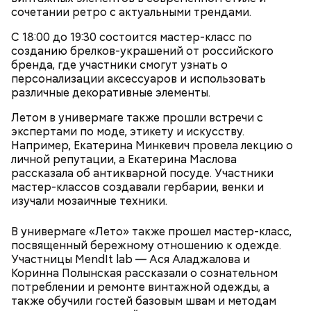
сочетании ретро с актуальными трендами.
Измайловский парк;
Кемеровский лесопарк;
Также существует раздел «Стать партнером»,
С 18:00 до 19:30 состоится мастер-класс по
Парк Кузьминки;
который будет полезен представителям бизнеса. В
созданию брелков-украшений от российского
Парк 850-летия Москвы;
нем можно найти информацию о том, какие
бренда, где участники смогут узнать о
Братеевскую пойму;
преимущества дает предпринимателям участие в
персонализации аксессуаров и использовать
Борисовские пруды;
программе лояльности. Там же можно заполнить и
различные декоративные элементы.
Царицыно;
отправить заявку на присоединение к ней.
Битцевский лес;
Летом в универмаге также прошли встречи с
Теплый Стан;
экспертами по моде, этикету и искусству.
Парк победы;
Например, Екатерина Минкевич провела лекцию о
Долину реки Сетунь;
личной репутации, а Екатерина Маслова
Парк Фили;
рассказала об антикварной посуде. Участники
Парк Покровское-Стрешнево;
мастер-классов создавали гербарии, венки и
Тимирязевский парк.
изучали мозаичные техники.
В универмаге «Лето» также прошел мастер-класс,
посвященный бережному отношению к одежде.
Маршрут зеленого кольца проходит через:
В разделе «Каталог» представлены все
Участницы MendIt lab — Ася Аладжалова и
предложения партнеров. В нем можно включить
Коринна Полынская рассказали о сознательном
сортировку по типам льготы, интересующим
потреблении и ремонте винтажной одежды, а
товарам и услугам, брендам, станциям метро и
также обучили гостей базовым швам и методам