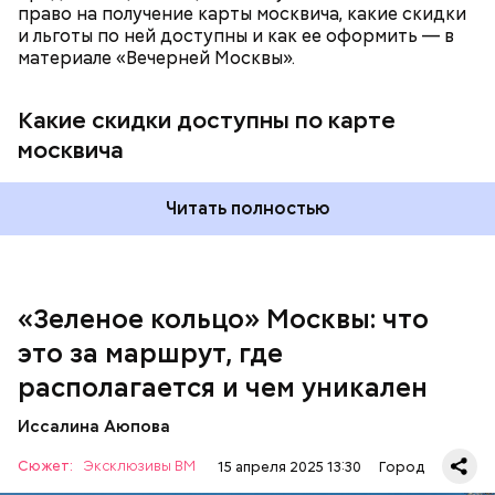
право на получение карты москвича, какие скидки
и льготы по ней доступны и как ее оформить — в
материале «Вечерней Москвы».
Какие скидки доступны по карте
москвича
— На сегодняшний день уже готово более 50
процентов веломаршрута, то есть около 71
километра. В 2023 году его продлили — от
Читать полностью
Тимирязевского парка до Лосиного Острова за
счет проложения велополос на улицах между
парками. Таким образом, уже готовы участки от
метро «Профсоюзная» до Лосиного Острова.
«Зеленое кольцо» Москвы: что
это за маршрут, где
располагается и чем уникален
Иссалина Аюпова
Сюжет:
Эксклюзивы ВМ
15 апреля 2025 13:30
Город