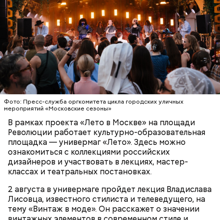
безопасности
Кто может получить карту москвича
Фото: Пресс-служба оргкомитета цикла городских уличных
мероприятий «Московские сезоны»
В рамках проекта «Лето в Москве» на площади
Революции работает культурно-образовательная
площадка — универмаг «Лето». Здесь можно
ознакомиться с коллекциями российских
Карта маршрута
дизайнеров и участвовать в лекциях, мастер-
классах и театральных постановках.
Фото: Пресс-служба ЦОДД
2 августа в универмаге пройдет лекция Владислава
Лисовца, известного стилиста и телеведущего, на
Ботанический сад РАН;
тему «Винтаж в моде». Он расскажет о значении
ВДНХ;
винтажных элементов в современном стиле и
Лосиный Остров;