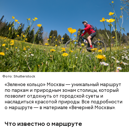
Как рассказали «ВМ» в пресс-службе ЦОДД,
веломаршрут «Зеленое кольцо» соединит зеленые
зоны, метро, МЦД и МЦК по всей Москве.
Протяженность такого маршрута составит 120
километров:
СПОРТ
ОТДЫХ
ВЕЛОСИПЕДЫ
САМОКАТЫ
МОСКВА
Фото: Shutterstock
«Зеленое кольцо» Москвы — уникальный маршрут
по паркам и природным зонам столицы, который
позволит отдохнуть от городской суеты и
насладиться красотой природы. Все подробности
о маршруте — в материале «Вечерней Москвы».
Что известно о маршруте