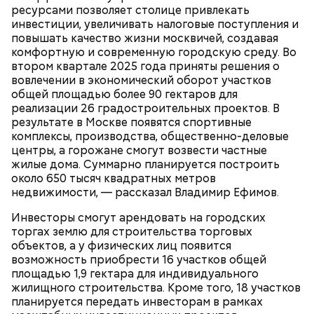
ресурсами позволяет столице привлекать
инвестиции, увеличивать налоговые поступления и
повышать качество жизни москвичей, создавая
комфортную и современную городскую среду. Во
втором квартале 2025 года приняты решения о
вовлечении в экономический оборот участков
общей площадью более 90 гектаров для
Карта маршрута
Дом Грибоедова
реализации 26 градостроительных проектов. В
результате в Москве появятся спортивные
Фото: Пресс-служба ЦОДД
комплексы, производства, общественно-деловые
центры, а горожане смогут возвести частные
Ботанический сад РАН;
жилые дома. Суммарно планируется построить
ВДНХ;
около 650 тысяч квадратных метров
Лосиный Остров;
недвижимости, — рассказал Владимир Ефимов.
Измайловский парк;
Кемеровский лесопарк;
Также существует раздел «Стать партнером»,
Инвесторы смогут арендовать на городских
Парк Кузьминки;
который будет полезен представителям бизнеса. В
торгах землю для строительства торговых
Парк 850-летия Москвы;
нем можно найти информацию о том, какие
объектов, а у физических лиц появится
Братеевскую пойму;
преимущества дает предпринимателям участие в
возможность приобрести 16 участков общей
Борисовские пруды;
программе лояльности. Там же можно заполнить и
площадью 1,9 гектара для индивидуального
Царицыно;
отправить заявку на присоединение к ней.
жилищного строительства. Кроме того, 18 участков
Исследователи считают, что в Большом
Битцевский лес;
планируется передать инвесторам в рамках
Гнездниковском переулке Михаил Булгаков
Теплый Стан;