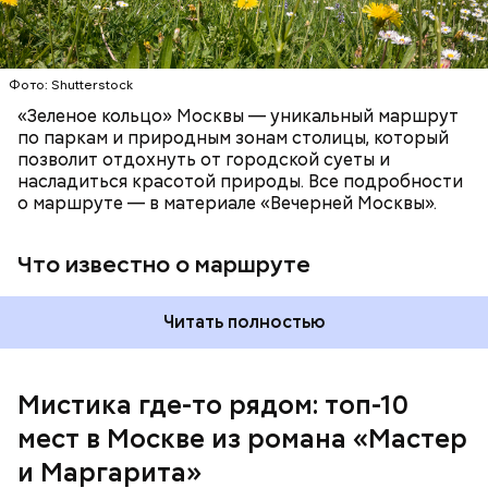
Патриаршие пруды
Фото: Shutterstock
«Зеленое кольцо» Москвы — уникальный маршрут
по паркам и природным зонам столицы, который
позволит отдохнуть от городской суеты и
насладиться красотой природы. Все подробности
о маршруте — в материале «Вечерней Москвы».
Что известно о маршруте
Читать полностью
Мистика где-то рядом: топ-10
мест в Москве из романа «Мастер
На данный момент квартира на Большой Садовой
стала Музеем Булгакова. В ней воссоздана
и Маргарита»
атмосфера жизни и быта начала ХХ века с большим