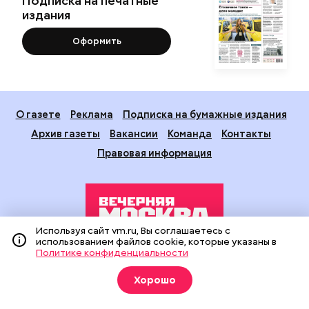
Подписка на печатные
издания
Оформить
О газете
Реклама
Подписка на бумажные издания
Архив газеты
Вакансии
Команда
Контакты
Правовая информация
Используя сайт vm.ru, Вы соглашаетесь с
использованием файлов cookie, которые указаны в
Политике конфиденциальности
Издание создано при финансовой поддержке Департамента
средств массовой информации и рекламы города Москвы.
Хорошо
На сайте применяются рекомендательные технологии
(информационные технологии предоставления информации
на основе сбора, систематизации и анализа сведений,