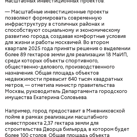
масштабных инвестиционных проектов.
впервые увидел Елену Шиловскую. Она была его
Парк победы;
третьей женой и хранительницей литературного
Долину реки Сетунь;
— Масштабные инвестиционные проекты
наследия писателя. Они познакомились в доме №
Парк Фили;
позволяют формировать современную
10, когда были в гостях у общих друзей. Они сразу
Парк Покровское-Стрешнево;
инфраструктуру в столичных районах и
влюбились друг в друга, несмотря на то, что оба на
Тимирязевский парк.
способствуют социальному и экономическому
тот момент состояли в браке.
развитию города, создавая комфортные условия
для жизни и работы москвичей. Во втором
квартале 2025 года приняты решения о выделении
более 89 гектаров земли для реализации 18 МаИП,
Маршрут зеленого кольца проходит через:
В разделе «Каталог» представлены все
среди которых объекты спортивного,
предложения партнеров. В нем можно включить
общественно-делового, производственного
сортировку по типам льготы, интересующим
назначения. Общая площадь объектов
товарам и услугам, брендам, станциям метро и
недвижимости превысит 640 тысяч квадратных
В Большом Гнездниковском переулке Мастер
другим.
метров, — отметила министр правительства
впервые увидел Маргариту с букетом мимоз в
Москвы, руководитель Департамента городского
руках. Именно здесь в доме № 10, где было
имущества Екатерина Соловьева.
московское отделение газеты «Накануне», работал
Михаил Булгаков. Кстати, этот дом упоминается в
сборнике писателя «Дьяволиада» и очерке «Сорок
Например, город предоставит в Мневниковской
сороков».
пойме в рамках реализации масштабного
инвестпроекта 2,37 гектара земли для
строительства Дворца бильярда, в котором будет
более 100 столов. Общая площадь объекта