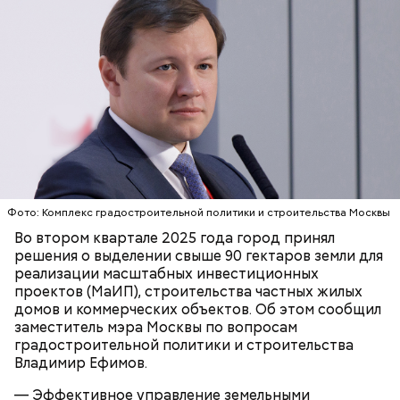
него можно было только по пропускам. Летом его
открывали в саду у дома.
Карту москвича могут получить следующие
категории граждан:
В романе «Мастер и Маргарита» объединение
литераторов МАССОЛИТ, которое возглавлял
Михаил Берлиоз, находится в двухэтажном
Обеспечение комфорта и
Фото: Комплекс градостроительной политики и строительства Москвы
старинном доме. Прообразом стал Дом Герцена на
безопасности
Во втором квартале 2025 года город принял
Тверском бульваре, 25. В 1920-х годах здесь было
решения о выделении свыше 90 гектаров земли для
несколько литературных организаций —
реализации масштабных инвестиционных
Российская ассоциация пролетарских писателей и
проектов (МаИП), строительства частных жилых
Московская ассоциация пролетарских писателей.
домов и коммерческих объектов. Об этом сообщил
Сегодня здесь располагается Литературный
заместитель мэра Москвы по вопросам
институт имени Максима Горького.
градостроительной политики и строительства
Владимир Ефимов.
— Эффективное управление земельными
Кто может получить карту москвича