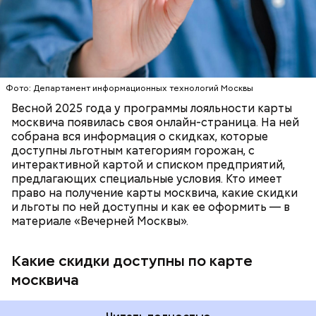
самой популярной — это подвал дома № 9, что в
категориях:
Мансуровском переулке. Здесь жили друзья
Булгакова — братья Топлениновы. Писатель часто
приходил к ним в гости и работал над «Мастером и
ПОРТАЛ MOS.RU
МОСКВА
ЛЬГОТЫ
Маргаритой».
В настоящее время велоинфраструктура «Зеленого
кольца» реализована в пяти округах города,
Фото: Департамент информационных технологий Москвы
подчеркнули в ЦОДД:
Весной 2025 года у программы лояльности карты
москвича появилась своя онлайн-страница. На ней
собрана вся информация о скидках, которые
доступны льготным категориям горожан, с
интерактивной картой и списком предприятий,
предлагающих специальные условия. Кто имеет
право на получение карты москвича, какие скидки
и льготы по ней доступны и как ее оформить — в
материале «Вечерней Москвы».
Какие скидки доступны по карте
Подвал Мастера
москвича
— На сегодняшний день уже готово более 50
процентов веломаршрута, то есть около 71
километра. В 2023 году его продлили — от