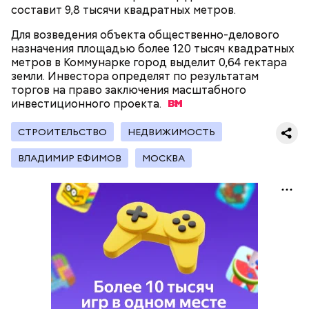
составит 9,8 тысячи квадратных метров.
Для возведения объекта общественно-делового
назначения площадью более 120 тысяч квадратных
На главной странице сайта
karta.mos.ru
можно
метров в Коммунарке город выделит 0,64 гектара
найти тематические подборки скидок и самые
земли. Инвестора определят по результатам
выгодные предложения, которые доступны на
торгов на право заключения масштабного
Где проходит
данный момент.
инвестиционного
проекта.
СТРОИТЕЛЬСТВО
НЕДВИЖИМОСТЬ
Большой Гнездниковский переулок
ВЛАДИМИР ЕФИМОВ
МОСКВА
«Кинематографическая лужа»:
Метароман не для всех: чем
булгаковед — о новой
удивит новая экранизация
экранизации «Мастера и
«Мастера и Маргариты»
Маргариты»