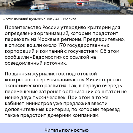
мягкий» вариант перемещения — перенос
«некоторых их функций» при условии
обязательного создания рабочих мест в регионе, —
Фото: Василий Кузьмиченок / АГН Москва
БИЗНЕС
МИНЭКОНОМРАЗВИТИЯ РФ
говорится в
материале
.
МОСКВА
РОССИЯ
ПРАВИТЕЛЬСТВО РФ
Правительство России утвердило критерии для
определения организаций, которым предстоит
На июльском заседании Центробанк может
переехать из Москвы в регионы. Предварительно,
рассмотреть возможность более
значительного
в список вошли около 170 государственных
изменения ключевой ставки
по сравнению с
корпораций и компаний с госучастием. Об этом
июньским решением, при условии замедления
сообщили «Ведомости» со ссылкой на
инфляции. Решение будет зависеть от
осведомленный источник.
уверенности ЦБ в том, что инфляция следует
По данным журналистов, подготовкой
траектории, обеспечивающей ее возвращение к
конкретного перечня занимается Министерство
уровню четырех процентов в 2026 году.
экономического развития. Так, в первую очередь
перемещение затронет организации со штатом не
менее двух тысяч человек. При этом в то же
кабинет министров уже предложил ввести
В начале июля международные резервы также
дополнительные критерии, по которым переезд
достигли исторического максимума
. На конец дня
также предстоит дочерним компаниям.
20 июня объем международных резервов
Центрального банка составлял 687,2 миллиарда
Читать полностью
долларов. Ранее установленный рекорд был