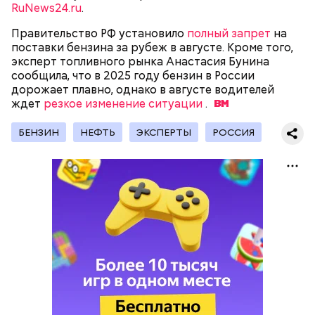
RuNews24.ru
.
Правительство РФ установило
полный запрет
на
поставки бензина за рубеж в августе. Кроме того,
эксперт топливного рынка Анастасия Бунина
сообщила, что в 2025 году бензин в России
дорожает плавно, однако в августе водителей
ждет
резкое изменение ситуации
.
БЕНЗИН
НЕФТЬ
ЭКСПЕРТЫ
РОССИЯ
Глава государства среди прочего одобрил новые
меры
поддержки угольной отрасли
, включающие
финансовое оздоровление предприятий и
снижение транспортных расходов.