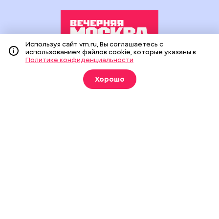
Используя сайт vm.ru, Вы соглашаетесь с
использованием файлов cookie, которые указаны в
Политике конфиденциальности
Издание создано при финансовой поддержке Департамента
средств массовой информации и рекламы города Москвы.
Хорошо
На сайте применяются рекомендательные технологии
(информационные технологии предоставления информации
на основе сбора, систематизации и анализа сведений,
относящихся к предпочтениям пользователей сети
«Интернет», находящихся на территории Российской
Федерации).
Сетевое издание "Вечерняя Москва" (18+) зарегистрировано
в Федеральной службе по надзору в сфере связи,
информационных технологий и массовых коммуникаций
(Роскомнадзор). Свидетельство о регистрации ЭЛ № ФС 77 -
90524 от 09.12.2025. Учредитель: АО "Редакция газеты
"Вечерняя Москва". Главный редактор
vm.ru
: Александр
Геннадьевич Глуходедов. Адрес редакции: 127015, г.Москва,
Бумажный пр-д, д. 14, стр. 2. Телефон:
+7(499)557-04-24
. Адрес
эл.почты:
edit@vm.ru
. Почта для связи с редакцией сайта:
news@vm.ru
.