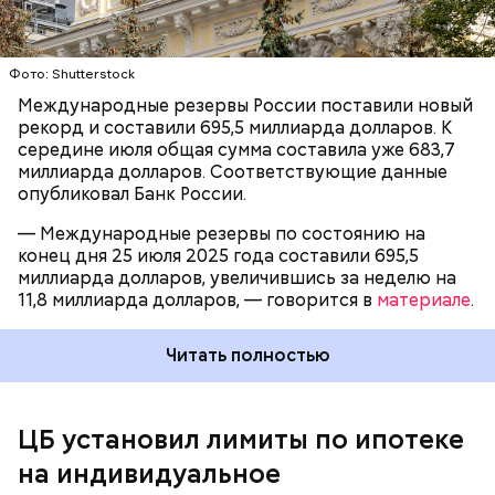
Фото: Shutterstock
Международные резервы России поставили новый
рекорд и составили 695,5 миллиарда долларов. К
середине июля общая сумма составила уже 683,7
миллиарда долларов. Соответствующие данные
24 ноября 2024 года президент России Владимир
опубликовал Банк России.
Путин подписал закон, согласно которому у ЦБ
есть право устанавливать количественные
— Международные резервы по состоянию на
ограничения на
ипотечные и автомобильные
конец дня 25 июля 2025 года составили 695,5
кредиты
, выданные гражданам.
миллиарда долларов, увеличившись за неделю на
11,8 миллиарда долларов, — говорится в
материале
.
Читать полностью
ЦБ установил лимиты по ипотеке
на индивидуальное
— В дальнейшем значения (лимитов —
прим. «ВМ»
)