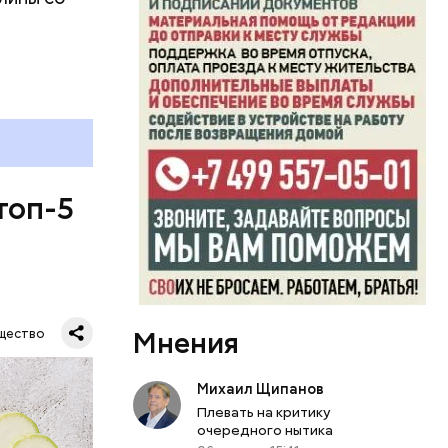
топ-5
Мнения
щество
Михаил Щипанов
Плевать на критику
очередного нытика