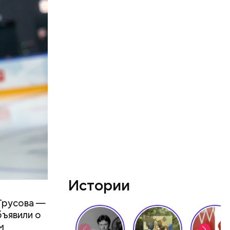
ятся со
ы и
пока это
будут
Истории
 Трусова —
бъявили о
м