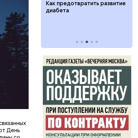
ут ли дом по
Как предотвратить развитие
кве: где
диабета
цию и сроки
связанных
ют День
лины со