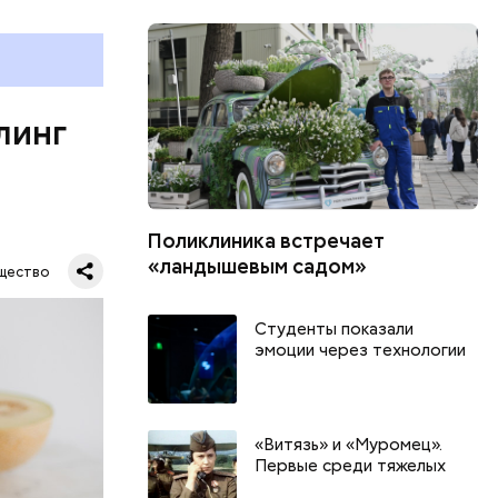
е
ня
органов.
ет;
линг
рживают
Поликлиника встречает
ся.
му
«ландышевым садом»
щество
ь,
и и
Студенты показали
эмоции через технологии
«Витязь» и «Муромец».
Первые среди тяжелых