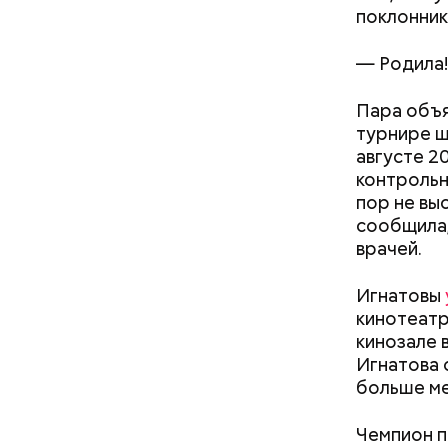
с сахар
поклонник
лишним 
Спагет
— Родила!
Пара объя
турнире ш
августе 2
контрольн
пор не вы
сообщила,
врачей.
Дебошир и «гроза»
силовиков: кто такой Роберт
Игнатовы
Гилман, которого просят
кинотеатр
освободить США
кинозале 
Междун
Игнатова 
больше ме
Чемпион п