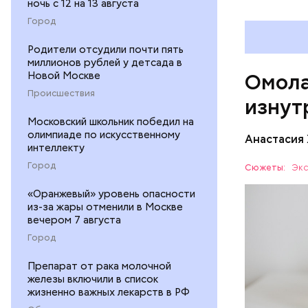
ночь с 12 на 13 августа
бета-ка
Город
иммунит
«делает
Родители отсудили почти пять
А еще и
миллионов рублей у детсада в
Новой Москве
Омола
лютеин 
наше зр
Происшествия
изнут
калий —
Московский школьник победил на
сердечн
олимпиаде по искусственному
Анастасия
давлени
интеллекту
магний 
Дыня соде
Город
Сюжеты:
Экс
организму
«Оранжевый» уровень опасности
рассказал
ЗДОРОВЬ
из-за жары отменили в Москве
минералам
вечером 7 августа
ФРУКТЫ
Город
Препарат от рака молочной
железы включили в список
жизненно важных лекарств в РФ