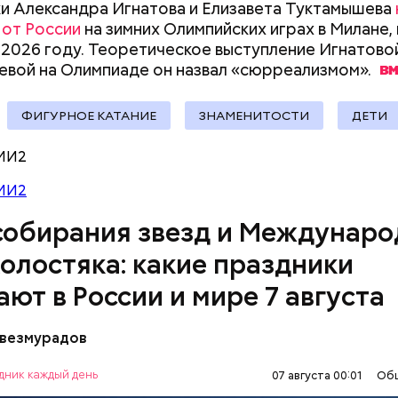
и Александра Игнатова и Елизавета Туктамышева
 от России
на зимних Олимпийских играх в Милане,
 2026 году. Теоретическое выступление Игнатово
вой на Олимпиаде он назвал
«сюрреализмом».
, порезанные кубиками, нужно легко обжарить на
етолог предупредила: не для всех дыня может бы
ФИГУРНОЕ КАТАНИЕ
ЗНАМЕНИТОСТИ
ДЕТИ
. К ним добавляются зелень петрушки, чеснок, сол
В первую очередь ее стоит есть с осторожностью
 масло. Получается очень вкусно, — поделился р
МИ2
МИ2
собирания звезд и Междунар
холостяка: какие праздники
ают в России и мире 7 августа
везмурадов
рания звезд учрежден в честь метеорного потока
 который ежегодно можно наблюдать в августе. 
дник каждый день
07 августа 00:01
Об
смотреть на звездопад 7 августа выезжают за го