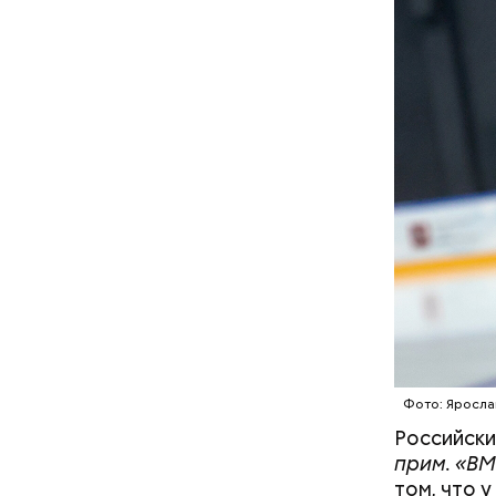
В Междуна
своими др
проводят 
возможно,
холостяка
Фото: Яросла
Российски
прим. «ВМ
том, что 