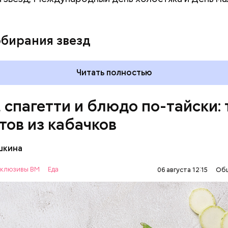
ыни
обирания звезд
Читать полностью
, спагетти и блюдо по-тайски: 
тов из кабачков
шкина
нты:
клюзивы ВМ
Еда
06 августа 12:15
Об
ОВОЩИ
РЕЦЕПТЫ