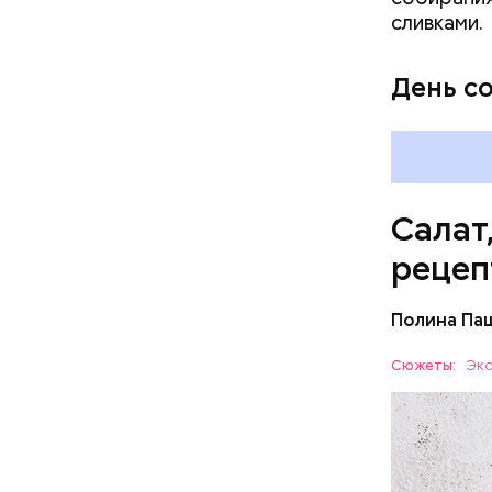
сливками.
Вред д
День с
Салат
рецеп
Полина Па
Ингредие
Сюжеты:
Экс
ЕДА