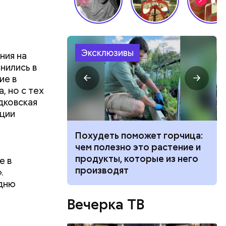
Эксклюзивы
ния на
нились в
ие в
, но с тех
дковская
ации
ванной и
Похудеть поможет горчица:
 москвич
чем полезно это растение и
беременную
продукты, которые из него
е в
производят
.
 дню
Вечерка ТВ