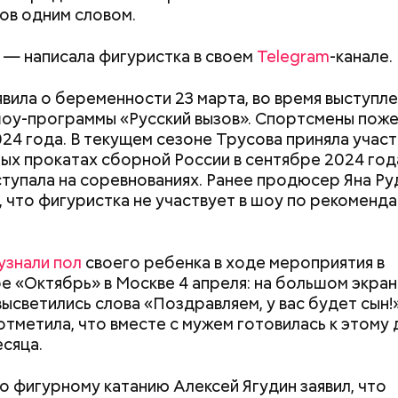
ным диабетом;
ов одним словом.
весом.
ти из кабачков
 — написала фигуристка в своем
Telegram
-канале.
вила о беременности 23 марта, во время выступле
оу-программы «Русский вызов». Спортсмены поже
024 года. В текущем сезоне Трусова приняла участ
ых прокатах сборной России в сентябре 2024 года
ступала на соревнованиях. Ранее продюсер Яна Ру
 что фигуристка не участвует в шоу по рекоменд
Маникюр кокошником
Выломал дверь 
украшу: тренды маникюра в
зарезал: почему
узнали пол
своего ребенка в ходе мероприятия в
Москве летом 2026
жестоко убил 
е «Октябрь» в Москве 4 апреля: на большом экран
жену
высветились слова «Поздравляем, у вас будет сын!»
ародный день холостяка
отметила, что вместе с мужем готовилась к этому
сяца.
о фигурному катанию Алексей Ягудин заявил, что