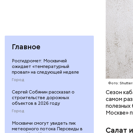
— В момен
контролир
положител
Главное
предотвра
кремний
омолаж
Росгидромет: Москвичей
витамин
ожидает «температурный
помогае
провал» на следующей неделе
кожи;
Город
Фото: Shutter
клетчат
холесте
Сезон каб
Сергей Собянин рассказал о
фолиева
строительстве дорожных
самом раз
объектов в 2026 году
беремен
полезных 
плода. 
Город
Москве» п
гомоцис
Москвичи смогут увидеть пик
организ
Салат 
метеорного потока Персеиды в
ряда оп