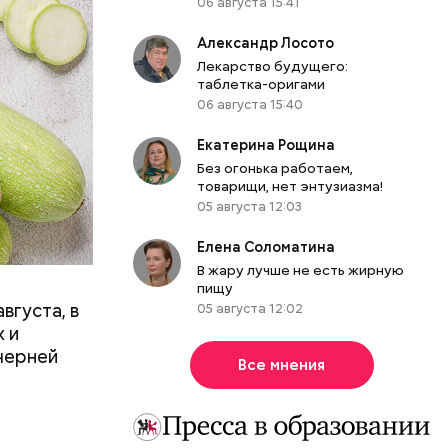
06 августа 15:41
Александр Лосото
Лекарство будущего:
таблетка-оригами
06 августа 15:40
Екатерина Рощина
вает
Без огонька работаем,
товарищи, нет энтузиазма!
05 августа 12:03
р,
ргор
Елена Соломатина
В жару лучше не есть жирную
пищу
вгуста, в
05 августа 12:02
дима
 и
убка у
черней
Все мнения
овня
 в
развитие