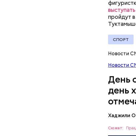
фигуристк
выступать
пройдут в
Туктамыше
— Кабачки
Однако ди
СПОРТ
сковороде
полезна. 
оливковое
Новости С
Копылов.
Новости С
День 
день 
отмеч
Хаджили О
День соби
Персеиды,
Сюжет:
Праз
любители 