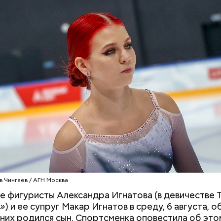
родный день холостяка все мужчины без пары вид
узьями, устраивают вечеринки, играют в видеоигр
время, наслаждаясь свободой и независимостью, 
 ведь может быть и так, что через год они уже не 
ми.
в Чингаев / АГН Москва
е фигуристы Александра Игнатова (в девичестве
»
) и ее супруг Макар Игнатов в среду, 6 августа, о
у них родился сын. Спортсменка оповестила об это