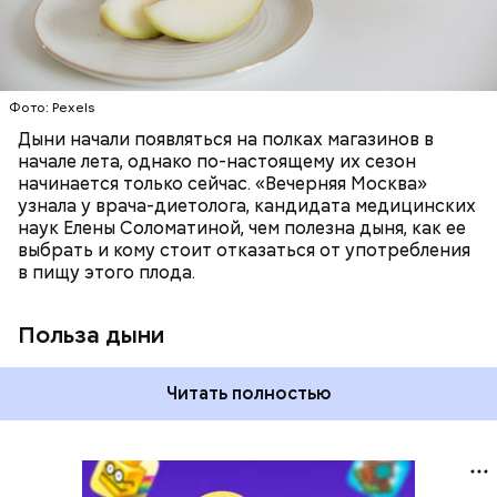
бета-каротин обеспечивает дыне желтый
ОВОЩИ
ЛЕТО
ФРУКТЫ
цвет;
лютеин и зеаксантин — эти каротиноиды
отлично поддерживают наше зрение;
калий — оказывает мочегонное действие,
Фото: Pexels
поддерживает сердечно-сосудистую
систему и предотвращает скачки давления;
Дыни начали появляться на полках магазинов в
магний — помогает калию и не дает сосудам
начале лета, однако по-настоящему их сезон
спазмироваться.
начинается только сейчас. «Вечерняя Москва»
узнала у врача-диетолога, кандидата медицинских
наук Елены Соломатиной, чем полезна дыня, как ее
выбрать и кому стоит отказаться от употребления
в пищу этого плода.
Польза дыни
Читать полностью