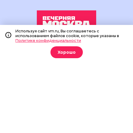
Используя сайт vm.ru, Вы соглашаетесь с
использованием файлов cookie, которые указаны в
Политике конфиденциальности
Издание создано при финансовой поддержке Департамента
средств массовой информации и рекламы города Москвы.
Хорошо
На сайте применяются рекомендательные технологии
(информационные технологии предоставления информации
на основе сбора, систематизации и анализа сведений,
относящихся к предпочтениям пользователей сети
«Интернет», находящихся на территории Российской
Федерации).
Сетевое издание "Вечерняя Москва" (18+) зарегистрировано
в Федеральной службе по надзору в сфере связи,
информационных технологий и массовых коммуникаций
(Роскомнадзор). Свидетельство о регистрации ЭЛ № ФС 77 -
90524 от 09.12.2025. Учредитель: АО "Редакция газеты
"Вечерняя Москва". Главный редактор
vm.ru
: Александр
Геннадьевич Глуходедов. Адрес редакции: 127015, г.Москва,
Бумажный пр-д, д. 14, стр. 2. Телефон:
+7(499)557-04-24
. Адрес
эл.почты:
edit@vm.ru
. Почта для связи с редакцией сайта:
news@vm.ru
.