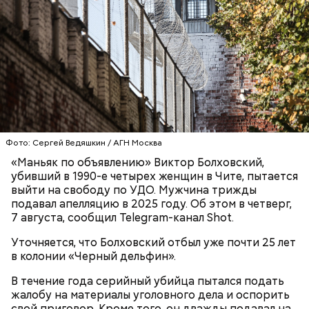
— Кабачки нужно натереть длинными слайсами
(это можно сделать на специальной терке),
День малины со сливками отмечается в США в
похожими на спагетти, и уложить в противень.
честь вкусового сочетания этой ягоды со сливками.
Дальше нужно добавить немного растительного
В этот праздник люди едят не только малину со
масла, соль, а сверху бросить хаотично
сливками, но и другие десерты на основе этих
порезанную брынзу. Затем добавляются помидоры
двух ингредиентов. Их можно купить в магазине
черри или грунтовые, — рассказал шеф-повар.
или сделать самостоятельно вместе со своими
родными и близкими.
Фото: Сергей Ведяшкин / АГН Москва
— Там может содержаться огромное количество
нитратов, которое вызовет головокружение,
«Маньяк по объявлению» Виктор Болховский,
гипоксию и ухудшение физического состояния, —
убивший в 1990-е четырех женщин в Чите, пытается
предостерегла Соломатина.
выйти на свободу по УДО. Мужчина трижды
подавал апелляцию в 2025 году. Об этом в четверг,
7 августа, сообщил Telegram-канал Shot.
Уточняется, что Болховский отбыл уже почти 25 лет
кабачок;
в колонии «Черный дельфин».
брынза;
растительное масло;
В течение года серийный убийца пытался подать
помидоры черри либо грунтовые.
жалобу на материалы уголовного дела и оспорить
свой приговор. Кроме того, он дважды подавал на