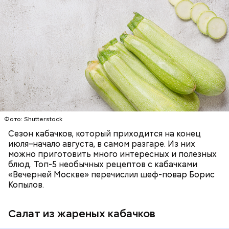
Ингредиенты:
ЕДА
ОВОЩИ
РЕЦЕПТЫ
Фото: Shutterstock
Фото: Shutterstock
Сезон кабачков, который приходится на конец
июля–начало августа, в самом разгаре. Из них
можно приготовить много интересных и полезных
блюд. Топ-5 необычных рецептов с кабачками
Вред дыни
«Вечерней Москве» перечислил шеф-повар Борис
Копылов.
Салат из жареных кабачков