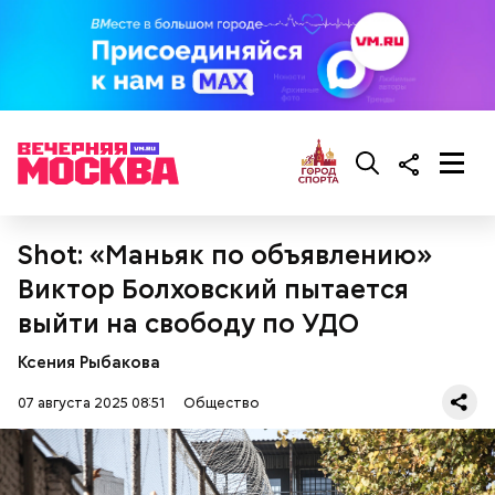
Противень ставится в духовку, разогретую до 180–
190 градусов. Спагетти из кабачка нужно запекать
25–30 минут.
Shot: «Маньяк по объявлению»
Виктор Болховский пытается
выйти на свободу по УДО
Также не нужно есть дыню до корки, потому что
именно там скапливаются нитраты. И важно
Ксения Рыбакова
тщательно ее мыть, чтобы не отравиться, добавила
собеседница «ВМ».
07 августа 2025 08:51
Общество