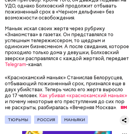
День малины со сливками
УДО, однако Болховский продолжит отбывать
пожизненный срок в «Черном дельфине» без
возможности освобождения.
Маньяк искал своих жертв через рубрику
беременным, кормящим женщинам;
«Знакомства» в газетах. Он представлялся то
людям с ослабленной иммунной системой;
успешным телережиссером, то щедрым и
пожилым;
одиноким бизнесменом. А после свидания, которое
детям.
проходило только дома у девушки, Болховский
зверски расправлялся с каждой жертвой, передает
Telegram
-канал.
«Краснокамский маньяк» Станислав Белорусцев,
отбывающий пожизненный срок, признался еще в
двух убийствах. Теперь число его жертв выросло
до 17 человек.
В Международный день холостяка все мужчины
Как убивал «краснокамский маньяк»
Ингредиенты:
и почему некоторые его преступления до сих пор
без пары видятся со своими друзьями, устраивают
не раскрыты, разбиралась «Вечерняя Москва».
вечеринки, играют в видеоигры и проводят время,
наслаждаясь свободой и независимостью, пока
это возможно, ведь может быть и так, что через год
ТЮРЬМЫ
РОССИЯ
МАНЬЯКИ
они уже не будут холостяками.