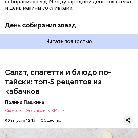
собирания звезд, Международный день холостяка
и День малины со сливками.
кабачок;
петрушка;
День собирания звезд
чеснок;
оливковое масло;
соль.
Читать полностью
Однако диетолог предупредила: не для всех дыня
Салат, спагетти и блюдо по-
может быть полезна. В первую очередь ее стоит
тайски: топ-5 рецептов из
есть с осторожностью людям:
кабачков
Полина Пашкина
Сюжеты:
Эксклюзивы ВМ
Еда
06 августа 12:15
Общество