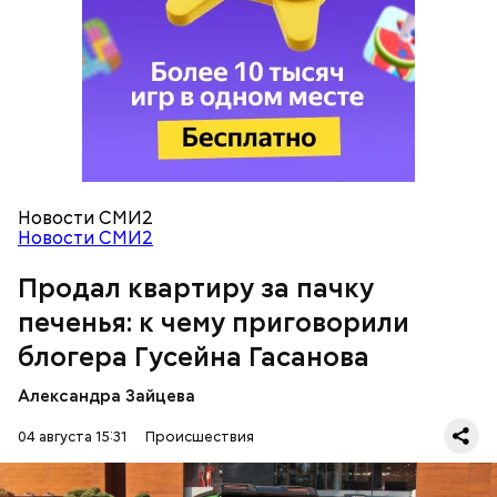
Следователи считали, что в период с 2019 по 2021
год Гасанов уклонился от уплаты налогов на более
чем 170 миллионов рублей. Эти деньги он якобы
распределил между родственниками и
собственными счетами.
Новости СМИ2
Новости СМИ2
Продал квартиру за пачку
печенья: к чему приговорили
блогера Гусейна Гасанова
Александра Зайцева
04 августа 15:31
Происшествия