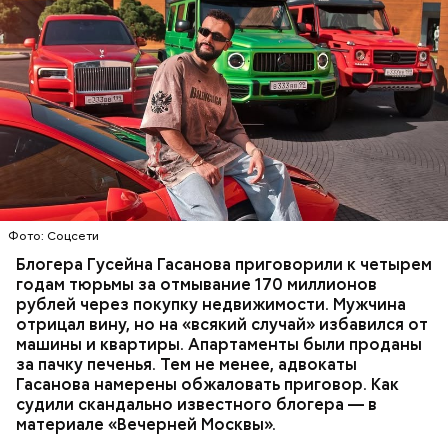
Фото: База розыска МВД РФ
В мае 2025 года МВД РФ объявило в
международный розыск
блогера Гусейна Гасанова.
В его отношении возбудили уголовное дело о
неуплате налогов и легализации преступных
доходов в особо крупном размере. В тот же день
НАЛОГИ
ПОИСК ЛЮДЕЙ
ДЕНЬГИ
МВД
мужчину
заочно арестовали
.
ГАСАН ГУСЕЙНОВ
Фото: Соцсети
Блогера Гусейна Гасанова приговорили к четырем
годам тюрьмы за отмывание 170 миллионов
рублей через покупку недвижимости. Мужчина
отрицал вину, но на «всякий случай» избавился от
машины и квартиры. Апартаменты были проданы
за пачку печенья. Тем не менее, адвокаты
Гасанова намерены обжаловать приговор. Как
судили скандально известного блогера — в
материале «Вечерней Москвы».