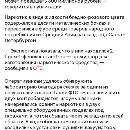
может превышать 800 миллионов рублей, —
говорится в публикации.
Наркотик в виде жидкости бледно-розового цвета
содержался в десяти металлических бочках и
перевозился в фуре среди товаров народного
Блогеру грозило до семи лет лишения свободы.
потребления из Средней Азии на склад под Санкт-
Петербургом.
— Экспертиза показала, что в них находился 2-
бром-1-фенилпентан-1-он — прекурсор для
изготовления наркотического средства, —
сообщили в
ФТС
.
Оперативникам удалось обнаружить
лабораторию благодаря слежке за одним из
получателей товара. Также ФТС смогла вычислить
двух контрабандистов. Злоумышленники
намеревались хранить наркотики в двух
специально оборудованных подвалах под
гаражами, а потом сбывать через закладки по всей
области. В ходе обыска таможенники изъяли
холодильные установки, сушилки, вакууматоры,
Родственники обналичивали деньги и возвращали