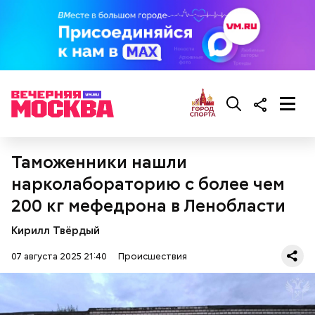
Гусейн Гасанов на момент начала расследования
находился в ОАЭ. Узнав о своем заочном аресте,
Таможенники нашли
блогер заявил, что ни в чем не виновен и уже
погасил все долги перед налоговой на еще
нарколабораторию с более чем
большую сумму — 320 миллионов рублей.
200 кг мефедрона в Ленобласти
Кирилл Твёрдый
07 августа 2025 21:40
Происшествия