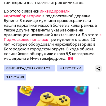
грипперы и две тысячи литров химикатов.
их Гасанову. А чтобы пользоваться деньгами и не
вызвать подозрений у налоговой, Гасанов либо
До этого силовики
ликвидировали
распределял их между еще несколькими счетами,
нарколабораторию
в подмосковной деревне
либо
покупал на них квартиры
.
Бунино. В жилище мужчины правоохранители
нашли наркотики массой более 3,5 килограмма, а
также другие предметы, указывающие на
организацию незаконной деятельности. До этого
в
Подмосковье попались
три мужчины старше 20
лет, которые оборудовали нарколабораторию в
— Гасанов, являясь индивидуальным
Богородском городском округе. В ходе обыска
предпринимателем, осуществлял
полицейские обнаружили около 9,5 килограмма
предпринимательскую деятельность в области
мефедрона и
N-метилэфедрона.
продажи и размещения рекламы в социальных
сетях. С целью сокрытия своих доходов часть
ЛЕНИНГРАДСКАЯ ОБЛАСТЬ
НАРКОТИКИ
денежных средств от спонсоров розыгрышей,
покупателей различных мотивационных курсов и
ТАМОЖНЯ
прогнозов ставок на спорт Гасанов получал на
свои личные лицевые счета как физического лица, а
также на подконтрольные родственникам лицевые
счета, — пояснили в
московской прокуратуре
.