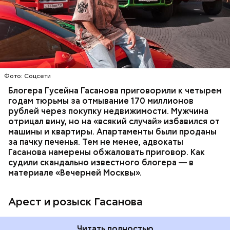
международный розыск
блогера Гусейна Гасанова.
В его отношении возбудили уголовное дело о
неуплате налогов и легализации преступных
доходов в особо крупном размере. В тот же день
НАЛОГИ
ПОИСК ЛЮДЕЙ
ДЕНЬГИ
МВД
мужчину
заочно арестовали
.
ГАСАН ГУСЕЙНОВ
Молодого человека задержали. На первом же
Фото: Соцсети
допросе он признался, что планировал отравить
только отчима. Тогда следователи посчитали, что
Блогера Гусейна Гасанова приговорили к четырем
мотивом преступления была квартира родителей,
годам тюрьмы за отмывание 170 миллионов
которая в случае их смерти перешла бы сыну. Но
рублей через покупку недвижимости. Мужчина
спустя несколько дней Миссюра заявил, что ранее
отрицал вину, но на «всякий случай» избавился от
уже травил других людей.
машины и квартиры. Апартаменты были проданы
за пачку печенья. Тем не менее, адвокаты
Гасанова намерены обжаловать приговор. Как
судили скандально известного блогера — в
материале «Вечерней Москвы».
Арест и розыск Гасанова
Началось расследование. В квартире потерпевших
Читать полностью