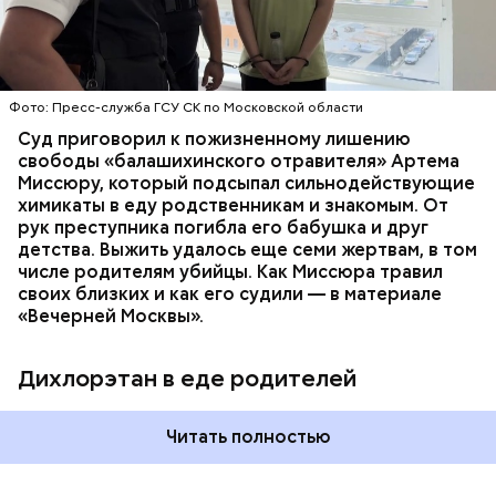
потерпевших направили на экспертизу. В них
ОТРАВЛЕНИЯ
БАЛАШИХА
РОДИТЕЛИ
специалисты обнаружили сильнодействующий
СЛЕДСТВЕННЫЙ КОМИТЕТ
ЭКСПЕРТИЗЫ
химикат дихлорэтан, который не мог попасть в
организм супругов случайно. То же самое вещество
нашли в еде, изъятой из квартиры пострадавших.
Фото: Пресс-служба ГСУ СК по Московской области
Суд приговорил к пожизненному лишению
свободы «балашихинского отравителя» Артема
Миссюру, который подсыпал сильнодействующие
химикаты в еду родственникам и знакомым. От
рук преступника погибла его бабушка и друг
детства. Выжить удалось еще семи жертвам, в том
числе родителям убийцы. Как Миссюра травил
своих близких и как его судили — в материале
«Вечерней Москвы».
Дихлорэтан в еде родителей
Читать полностью