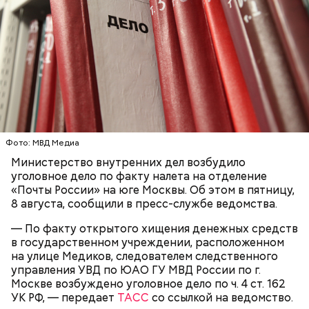
Блогеру грозило до семи лет лишения свободы.
Видео: пресс-служба ГСУ СК по Московской области
— Мы съездили за витаминами, вернулись обратно,
Фото: МВД Медиа
поднялись домой. У него ухудшилось самочувствие
Министерство внутренних дел возбудило
через сутки... Его увезли в больницу,
уголовное дело по факту налета на отделение
реанимировали, и там он скончался, — рассказывал
«Почты России» на юге Москвы. Об этом в пятницу,
Миссюра на допросе.
8 августа, сообщили в пресс-службе ведомства.
— По факту открытого хищения денежных средств
в государственном учреждении, расположенном
Родственники обналичивали деньги и возвращали
на улице Медиков, следователем следственного
их Гасанову. А чтобы пользоваться деньгами и не
управления УВД по ЮАО ГУ МВД России по г.
вызвать подозрений у налоговой, Гасанов либо
Москве возбуждено уголовное дело по ч. 4 ст. 162
распределял их между еще несколькими счетами,
УК РФ, — передает
ТАСС
со ссылкой на ведомство.
либо
покупал на них квартиры
.