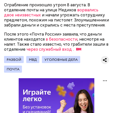
Ограбление произошло утром 8 августа. В
отделение почты на улице Медиков
ворвались
двое неизвестных
и начали угрожать сотруднику
Следующим подопытным стал друг детства
предметом, похожим на пистолет. Злоумышленники
Миссюры Константин. 3 февраля того же года,
забрали деньги и скрылись с места преступления.
когда молодые люди ехали вместе в машине,
— Гасанов, являясь индивидуальным
подозреваемый угостил приятеля морсом с
После этого «Почта России» заявила, что деньги
предпринимателем, осуществлял
этиленгликолем. Через два дня Константин умер в
клиентов находятся
в безопасности
, несмотря на
предпринимательскую деятельность в области
больнице.
налет. Также стало известно, что грабители зашли в
продажи и размещения рекламы в социальных
отделение
через служебный вход
.
сетях. С целью сокрытия своих доходов часть
денежных средств от спонсоров розыгрышей,
покупателей различных мотивационных курсов и
РАЗБОЙ
МВД
УГОЛОВНЫЕ ДЕЛА
прогнозов ставок на спорт Гасанов получал на
ПОЧТА
свои личные лицевые счета как физического лица, а
также на подконтрольные родственникам лицевые
счета, — пояснили в
московской прокуратуре
.
Первой жертвой Миссюры была его девушка.
Именно на ней молодой человек впервые испытал
химикаты, купленные в интернет-магазине. 13
января 2024 года он подсыпал дихлорэтан в
коктейль возлюбленной, отчего у нее случился
инсульт. Девушка неделю
провела в коме
, а после