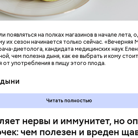
и появляться на полках магазинов в начале лета, о
ловек уже болеет мочекаменной болезнью, щавель
у их сезон начинается только сейчас. «Вечерняя 
ется. При артрите, гастрите, холецистите, синд
врача-диетолога, кандидата медицинских наук Еле
ного кишечника, язвах и панкреатите продукт то
ой, чем полезна дыня, как ее выбрать и кому стои
 из рациона, — предупредила врач. — Он может п
я от употребления в пищу этого плода.
 кислотности желудка и раздражать слизистые о
 дыни
Читать полностью
ляет нервы и иммунитет, но о
очек: чем полезен и вреден ща