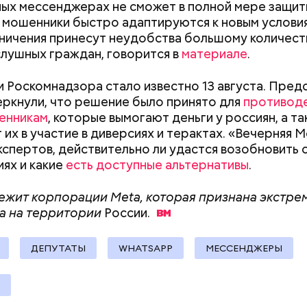
ых мессенджерах не сможет в полной мере защит
а мошенники быстро адаптируются к новым услови
ничения принесут неудобства большому количест
;
лушных граждан, говорится в
материале
.
а;
 Роскомнадзора стало известно 13 августа. Пред
ое масло;
ркнули, что решение было принято для
противод
erstock
Хотела спасти малыша: как
Вода за 10 тыся
енникам
, которые вымогают деньги у россиян, а т
мать и сын погибли при
японский напит
 их в участие в диверсиях и терактах. «Вечерняя 
падении из окна в Раменском
лишний вес
экспертов, действительно ли удастся возобновить с
ях и какие
есть доступные альтернативы
.
жит корпорации Meta, которая признана экстре
а на территории
России.
докринолог Алексей Калинчев рассказал, что сущ
 блюд, где используют растение.
ыни
ДЕПУТАТЫ
WHATSAPP
МЕССЕНДЖЕРЫ