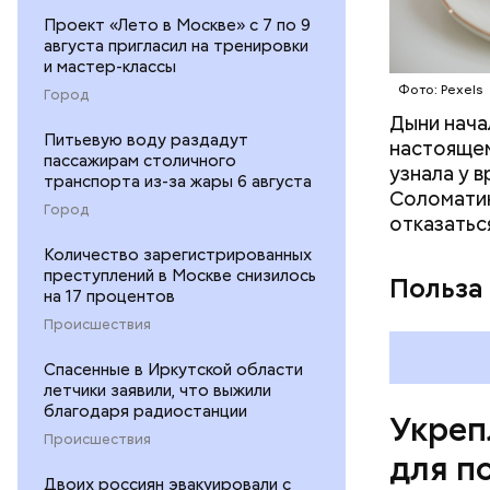
Проект «Лето в Москве» с 7 по 9
августа пригласил на тренировки
и мастер-классы
Фото: Pexels
Город
Дыни начал
— Если че
Питьевую воду раздадут
настоящем
рекоменду
пассажирам столичного
узнала у 
раздражен
транспорта из-за жары 6 августа
Соломатин
исключить
Город
отказатьс
повышению
Количество зарегистрированных
преступлений в Москве снизилось
Польза
на 17 процентов
Происшествия
Спасенные в Иркутской области
летчики заявили, что выжили
благодаря радиостанции
Укреп
Происшествия
для п
Двоих россиян эвакуировали с