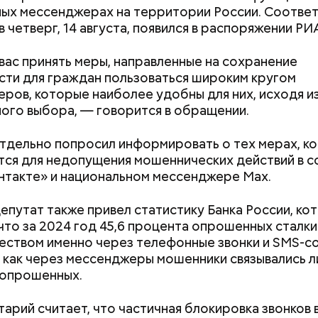
, порезанные кубиками, нужно легко обжарить на
ых мессенджерах на территории России. Соотве
етолог предупредила: не для всех дыня может бы
. К ним добавляются зелень петрушки, чеснок, сол
в четверг, 14 августа, появился в распоряжении РИ
В первую очередь ее стоит есть с осторожностью
 масло. Получается очень вкусно, — поделился р
ас принять меры, направленные на сохранение
ти для граждан пользоваться широким кругом
ров, которые наиболее удобны для них, исходя и
ого выбора, — говорится в обращении.
тдельно попросил информировать о тех мерах, к
е распространенные борщ, щи, котлеты, салаты, 
ся для недопущения мошеннических действий в с
и сыром, пироги, омлет, запеканка. Щавеля там ве
нтакте» и национальном мессенджере Max.
тся немного, поэтому никакого вреда от него не б
знее рацион питания человека, тем лучше. Потом
депутат также привел статистику Банка России, ко
 вероятность возникновения дефицитов микроэл
 что за 2024 год 45,6 процента опрошенных сталки
пециалист.
ством именно через телефонные звонки и SMS-с
я как через мессенджеры мошенники связывались ли
 опрошенных.
арий считает, что частичная блокировка звонков 