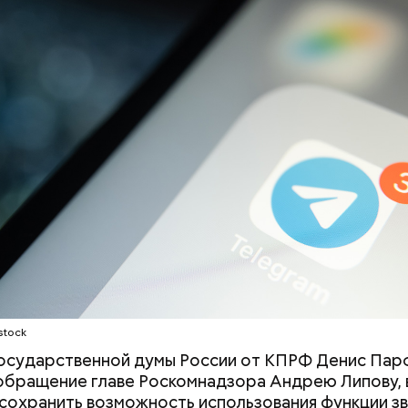
т и сезон черешни. «Вечерняя Москва» узнала у в
лога-диетолога Натальи Лазуренко,
как правильн
льзой для здоровья.
stock
осударственной думы России от КПРФ Денис Пар
обращение главе Роскомнадзора Андрею Липову, 
сохранить возможность использования функции зв