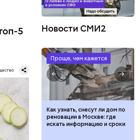
Новости СМИ2
топ-5
Проще, чем кажется
щество
 100 тысяч
Как узнать, снесут ли дом по
дарства при
реновации в Москве: где
ии: кто может
искать информацию и сроки
 какие нужны
в день, и