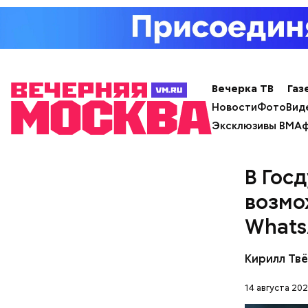
Вечерка ТВ
Газ
Новости
Фото
Вид
Эксклюзивы ВМ
Аф
В Гос
возмо
Whats
с сахар
лишним 
Кирилл Тв
Спагет
14 августа 202