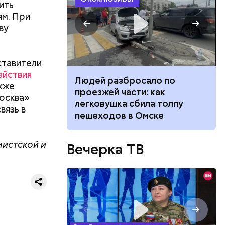
ить
ям. При
ву
ставители
ействия
ч: поможет ли
Людей разбросало по
акже
ок сбросить
проезжей части: как
Москва»
легковушка сбила толпу
вязь в
пешеходов в Омске
мистской и
Вечерка ТВ
ествует