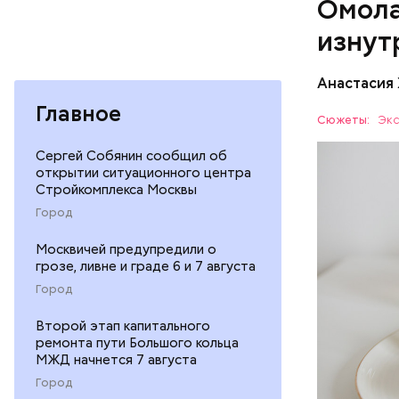
Омола
лютеин 
наше зр
изнут
калий —
По мнению
сердечн
щавель в 
Анастасия
давлени
свежем ви
магний 
Главное
Дыня соде
Сюжеты:
Экс
организму
рассказал
Сергей Собянин сообщил об
ЗДОРОВЬ
открытии ситуационного центра
минералам
Стройкомплекса Москвы
ФРУКТЫ
Город
Москвичей предупредили о
грозе, ливне и граде 6 и 7 августа
Город
Второй этап капитального
ремонта пути Большого кольца
МЖД начнется 7 августа
Город