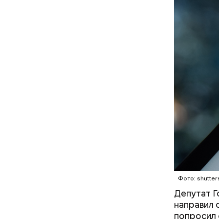
Вовсю иде
эндокрино
ягоду
с по
Фото: shutter
Депутат Г
направил 
попросил 