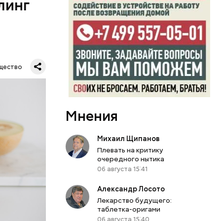
линг
рживают
ключать
твах в
ся.
му
щество
ь,
и и
Мнения
Михаил Щипанов
Плевать на критику
очередного нытика
06 августа 15:41
Александр Лосото
Лекарство будущего:
таблетка-оригами
06 августа 15:40