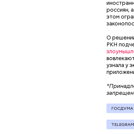
иностранн
россиян, 
этом огра
кабачок
законопос
петрушк
чеснок;
О решении
оливков
РКН подче
соль.
Фото: Shutt
злоумышл
вовлекают
узнала у 
приложени
*Принадле
запрещен
А врач-эн
множество
Вред д
ГОСДУМА
TELEGRAM