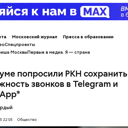
ета
Московский журнал
Пресса в образовании
ео
Спецпроекты
иша Москвы
Первые в медиа. Я — страна
думе попросили РКН сохранить
жность звонков в Telegram и
App*
ным диабетом;
весом.
ёрдый
ти из кабачков
5 22:05
Общество