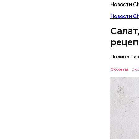
Новости С
Новости С
Салат
рецеп
Полина Па
Ингредие
Сюжеты:
Экс
ЕДА
— В сыром
— В момен