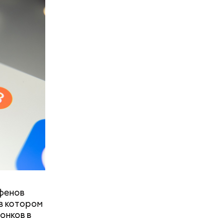
рача —
о есть эту
фенов
в котором
онков в