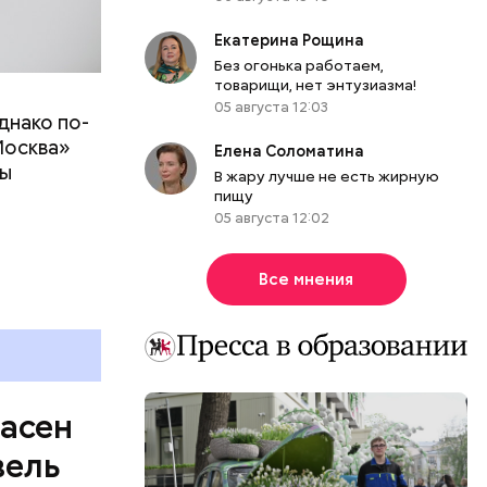
Екатерина Рощина
Без огонька работаем,
товарищи, нет энтузиазма!
05 августа 12:03
днако по-
 ему не
Москва»
роме
Елена Соломатина
ны
же лучше
В жару лучше не есть жирную
т
пищу
ривести к
05 августа 12:02
болочки.
Все мнения
пасен
вель