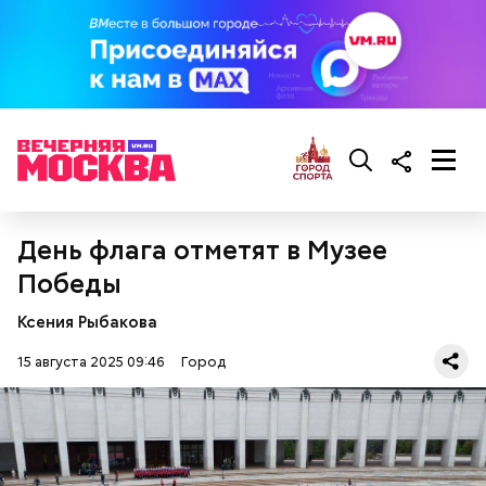
для самокатов и велосипедов, сообщили «ВМ» в
почетные доноры;
пресс-службе:
получатели жилищных субсидий.
Карту москвича могут получить следующие
категории граждан:
День флага отметят в Музее
Победы
Ксения Рыбакова
15 августа 2025 09:46
Город
Обеспечение комфорта и
безопасности