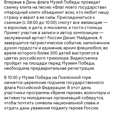
нем можно найти информацию о том, какие
Впервые в День флага Музей Победы проведет
Братеевскую пойму;
преимущества дает предпринимателям участие в
съемку клипа на песню «Флаг моего государства».
Борисовские пруды;
программе лояльности. Там же можно заполнить и
«Народный клип» объединит всех, кто любит нашу
Царицыно;
отправить заявку на присоединение к ней.
страну и верит в ее силы. Присоединиться к
Битцевский лес;
съемкам (с 08:00 до 10:00) смогут все желающие —
Теплый Стан;
и взрослые, и дети, и москвичи, и гости столицы.
Парк победы;
Примет участие в записи и автор композиции —
Долину реки Сетунь;
заслуженный артист России Денис Майданов. А
Парк Фили;
завершится патриотическое событие, наполненное
Парк Покровское-Стрешнево;
духом гордости и единения, ярким флешмобом, во
Тимирязевский парк.
время которого более 300 детей выстроятся в
цветах российского триколора. Видеосъемка
пройдет на площади перед Музеем Победы,
необходима предварительная регистрация.
Маршрут зеленого кольца проходит через:
В разделе «Каталог» представлены все
В 10:30 у Музея Победы на Поклонной горе
предложения партнеров. В нем можно включить
начнется церемония подъема государственного
сортировку по типам льготы, интересующим
флага Российской Федерации. В этот день
товарам и услугам, брендам, станциям метро и
участники программы «Время героев», волонтеры и
другим.
активисты молодежных организаций соберутся,
чтобы почтить символы национальной славы и
отдать дань уважения подвигу героев России.