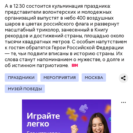
А в 12:30 состоится кульминация праздника:
представители волонтерских и молодежных
организаций выпустят в небо 400 воздушных
шаров в цветах российского флага и развернут
масштабный триколор, занесенный в Книгу
рекордов и достижений страны, площадью около
тысячи квадратных метров. С особым напутствием
к гостям обратятся Герои Российской Федерации
— те, чьи подвиги вписаны в историю страны. Их
На главной странице сайта
karta.mos.ru
можно
слова станут напоминанием о мужестве, о долге и
найти тематические подборки скидок и самые
об истинном
патриотизме.
выгодные предложения, которые доступны на
Где проходит
данный момент.
ПРАЗДНИКИ
МЕРОПРИЯТИЯ
МОСКВА
МУЗЕЙ ПОБЕДЫ