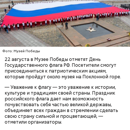
Кто может получить карту москвича
Фото: Музей Победы
22 августа в Музее Победы отметят День
Государственного флага РФ. Посетители смогут
Карта маршрута
присоединиться к патриотическим акциям,
которые пройдут около музея на Поклонной горе.
Фото: Пресс-служба ЦОДД
— Уважение к флагу — это уважение к истории,
культуре и традициям своей страны. Праздник
Ботанический сад РАН;
российского флага дает нам возможность
ВДНХ;
почувствовать себя частью великой державы,
Лосиный Остров;
объединяет всех граждан в стремлении сделать
Измайловский парк;
свою страну сильной и процветающей, —
Кемеровский лесопарк;
Также существует раздел «Стать партнером»,
отметили организаторы.
Парк Кузьминки;
который будет полезен представителям бизнеса. В
Парк 850-летия Москвы;