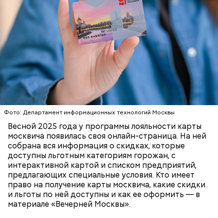
спортивные магазины;
страхование, право и финансы;
бытовая техника и электроника;
товары для дома;
туризм (санатории, гостиницы, турфирмы).
Скидки по карте москвича доступны в следующих
категориях:
ПОРТАЛ MOS.RU
МОСКВА
ЛЬГОТЫ
В настоящее время велоинфраструктура «Зеленого
кольца» реализована в пяти округах города,
Фото: Департамент информационных технологий Москвы
подчеркнули в ЦОДД:
Весной 2025 года у программы лояльности карты
москвича появилась своя онлайн-страница. На ней
собрана вся информация о скидках, которые
доступны льготным категориям горожан, с
интерактивной картой и списком предприятий,
предлагающих специальные условия. Кто имеет
право на получение карты москвича, какие скидки
и льготы по ней доступны и как ее оформить — в
материале «Вечерней Москвы».