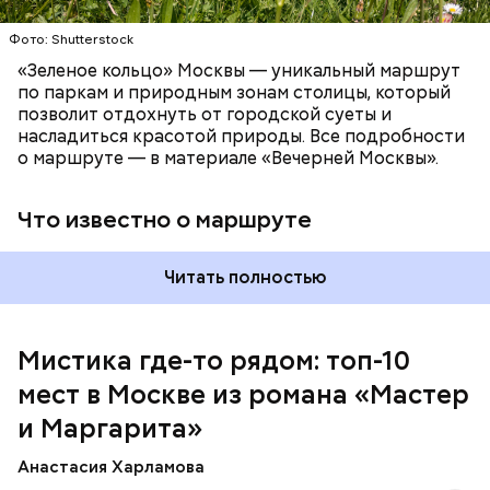
Патриаршие пруды
Фото: Shutterstock
«Зеленое кольцо» Москвы — уникальный маршрут
по паркам и природным зонам столицы, который
позволит отдохнуть от городской суеты и
насладиться красотой природы. Все подробности
о маршруте — в материале «Вечерней Москвы».
Что известно о маршруте
Читать полностью
Мистика где-то рядом: топ-10
мест в Москве из романа «Мастер
На данный момент квартира на Большой Садовой
стала Музеем Булгакова. В ней воссоздана
и Маргарита»
атмосфера жизни и быта начала ХХ века с большим
количеством вещей, которые имеют отношение к
Анастасия Харламова
роману.