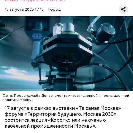
категории граждан:
15 августа 2025 17:15
Город
В романе «Мастер и Маргарита» объединение
литераторов МАССОЛИТ, которое возглавлял
Михаил Берлиоз, находится в двухэтажном
Обеспечение комфорта и
старинном доме. Прообразом стал Дом Герцена на
безопасности
Тверском бульваре, 25. В 1920-х годах здесь было
несколько литературных организаций —
Российская ассоциация пролетарских писателей и
Московская ассоциация пролетарских писателей.
Сегодня здесь располагается Литературный
Фото: Пресс-служба Департамента инвестиционной и промышленной
институт имени Максима Горького.
политики Москвы
17 августа в рамках выставки «Та самая Москва»
форума «Территория будущего. Москва 2030»
Кто может получить карту москвича
состоится лекция «Коротко или не очень о
кабельной промышленности Москвы».