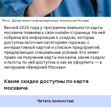
Булгакова — братья Топлениновы. Писатель часто
приходил к ним в гости и работал над «Мастером и
ПОРТАЛ MOS.RU
МОСКВА
ЛЬГОТЫ
Маргаритой».
В настоящее время велоинфраструктура «Зеленого
кольца» реализована в пяти округах города,
Фото: Департамент информационных технологий Москвы
подчеркнули в ЦОДД:
Весной 2025 года у программы лояльности карты
москвича появилась своя онлайн-страница. На ней
собрана вся информация о скидках, которые
доступны льготным категориям горожан, с
интерактивной картой и списком предприятий,
предлагающих специальные условия. Кто имеет
право на получение карты москвича, какие скидки
и льготы по ней доступны и как ее оформить — в
материале «Вечерней Москвы».
Какие скидки доступны по карте
Подвал Мастера
москвича
— На сегодняшний день уже готово более 50
процентов веломаршрута, то есть около 71
километра. В 2023 году его продлили — от
Читать полностью
Тимирязевского парка до Лосиного Острова за
счет проложения велополос на улицах между