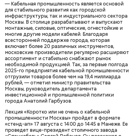
— Кабельная промышленность является основой
для стабильного развития как городской
инфраструктуры, так и индустриального сектора
Москвы. В столице разрабатывают и выпускают
монтажные, силовые, оптические, огнестойкие и
Карта маршрута
Дом Грибоедова
многие другие модели кабелей. Благодаря
всесторонней поддержке города, которая
Фото: Пресс-служба ЦОДД
включает более 20 различных инструментов,
московские производители регулярно расширяют
Ботанический сад РАН;
ассортимент и стабильно снабжают рынок
ВДНХ;
необходимой продукцией. Так, за первые полгода
Лосиный Остров;
2025-го предприятия кабельной промышленности
Измайловский парк;
отгрузили товаров более чем на 19,4 миллиарда
Кемеровский лесопарк;
Также существует раздел «Стать партнером»,
рублей, — отметил министр правительства
Парк Кузьминки;
который будет полезен представителям бизнеса. В
Москвы, руководитель департамента
Парк 850-летия Москвы;
нем можно найти информацию о том, какие
инвестиционной и промышленной политики
Братеевскую пойму;
преимущества дает предпринимателям участие в
города Анатолий Гарбузов.
Борисовские пруды;
программе лояльности. Там же можно заполнить и
Царицыно;
отправить заявку на присоединение к ней.
Лекция «Коротко или не очень о кабельной
Исследователи считают, что в Большом
Битцевский лес;
промышленности Москвы» пройдет в формате
Гнездниковском переулке Михаил Булгаков
Теплый Стан;
«стенд-ап» 17 августа с 14:00 до 14:45 в Манеже. Ее
впервые увидел Елену Шиловскую. Она была его
Парк победы;
проведет вице-президент столичного завода
третьей женой и хранительницей литературного
Долину реки Сетунь;