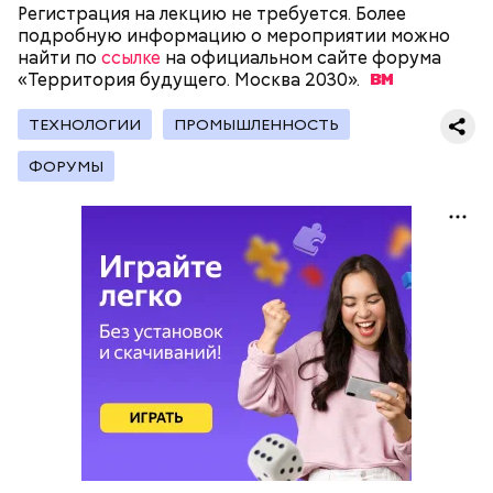
Регистрация на лекцию не требуется. Более
подробную информацию о мероприятии можно
На главной странице сайта
karta.mos.ru
можно
найти по
ссылке
на официальном сайте форума
найти тематические подборки скидок и самые
«Территория будущего. Москва
2030».
выгодные предложения, которые доступны на
Где проходит
данный момент.
ТЕХНОЛОГИИ
ПРОМЫШЛЕННОСТЬ
ФОРУМЫ
Большой Гнездниковский переулок
«Кинематографическая лужа»:
Метароман не для всех: чем
булгаковед — о новой
удивит новая экранизация
экранизации «Мастера и
«Мастера и Маргариты»
Маргариты»
Как найти информацию о льготах и