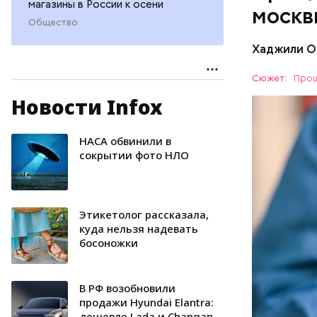
магазины в России к осени
москв
Общество
Хаджили О
Сюжет:
Прощ
Новости Infox
Скидки по
НАСА обвинили в
ПОРТАЛ M
сокрытии фото НЛО
Этикетолог рассказала,
куда нельзя надевать
босоножки
В РФ возобновили
продажи Hyundai Elantra:
дешевле Lada и Changan