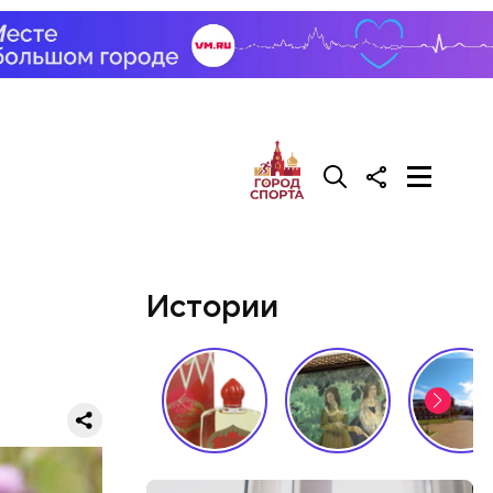
ров. В нем
м товарам
Истории