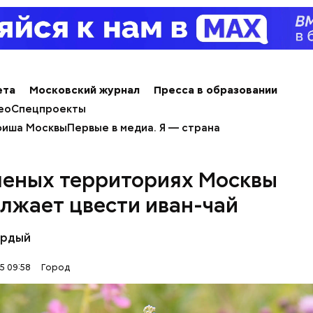
 «Каталог» представлены все предложения партне
ючить сортировку по типам льготы, интересующи
, брендам, станциям метро и другим.
ета
Московский журнал
Пресса в образовании
ео
Спецпроекты
иша Москвы
Первые в медиа. Я — страна
леных территориях Москвы
лжает цвести иван-чай
ёрдый
5 09:58
Город