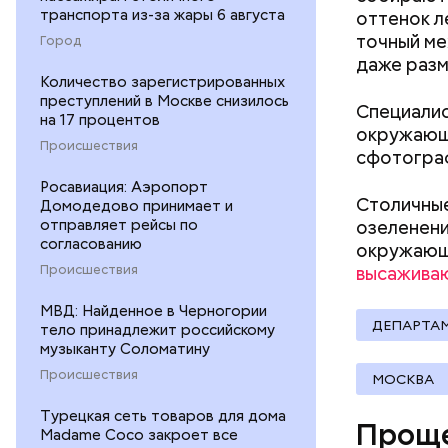
скидки 
транспорта из-за жары 6 августа
оттенок л
аптеки;
точный ме
Город
бытовые
даже разм
ветерин
Количество зарегистрированных
преступлений в Москве снизилось
детские
Специалис
на 17 процентов
досуг и
окружающе
Происшествия
кафе и 
сфотограф
медицин
Росавиация: Аэропорт
образов
Столичные
Домодедово принимает и
одежда
отправляет рейсы по
озеленени
оптика;
согласованию
окружающе
парфюме
Происшествия
высажива
продукт
спортив
МВД: Найденное в Черногории
ДЕПАРТА
тело принадлежит российскому
страхов
музыканту Соломатину
бытовая
Происшествия
товары 
МОСКВА
туризм 
Турецкая сеть товаров для дома
Проще
Madame Coco закроет все