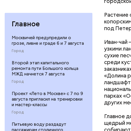
городской
Растение 
копорским
Главное
под Петер
Москвичей предупредили о
Иван-чай 
грозе, ливне и граде 6 и 7 августа
узкими ла
Город
сухие пес
среди кус
Второй этап капитального
заказника
ремонта пути Большого кольца
МЖД начнется 7 августа
«Долина р
Как на
ландшафтн
Город
националь
Проект «Лето в Москве» с 7 по 9
парках «О
августа пригласил на тренировки
других ме
и мастер-классы
Город
Главное д
щедрый ме
Питьевую воду раздадут
собирают 
пассажирам столичного