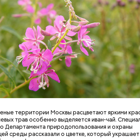
й странице сайта
karta.mos.ru
можно найти темати
скидок и самые выгодные предложения, которые 
 момент.
Салат, спагетти и блюдо по-
«Снизить градус
тайски: топ-5 рецептов из
когда в Москве 
кабачков
гроза и закончи
еные территории Москвы расцветают яркими крас
евых трав особенно выделяется иван-чай. Специа
о Департамента природопользования и охраны
й среды рассказали о цветке, который украшает