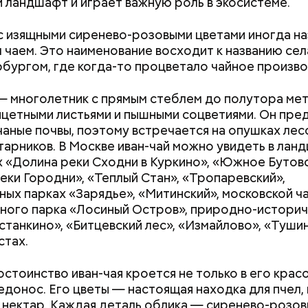
 ландшафт и играет важную роль в экосистеме.
с изящными сиренево-розовыми цветами иногда н
 чаем. Это наименование восходит к названию се
бургом, где когда-то процветало чайное произво
— многолетник с прямым стеблем до полутора мет
нцетными листьями и пышными соцветиями. Он пре
чаные почвы, поэтому встречается на опушках лесо
тарников. В Москве иван-чай можно увидеть в ла
х «Долина реки Сходни в Куркино», «Южное Бутово
еки Городни», «Теплый Стан», «Тропаревский»,
йти информацию о льготах и скидках
ых парках «Зарядье», «Митинский», московской ч
ного парка «Лосиный Остров», природно-историч
станкино», «Битцевский лес», «Измайлово», «Тушин
стах.
Как поменять батареи дома и
Как получить до
остоинство иван-чая кроется не только в его крас
не получить штраф
рублей от госу
донос. Его цветы — настоящая находка для пчел,
трудной ситуац
нектар. Каждая деталь облика — сиренево-розов
претендовать и