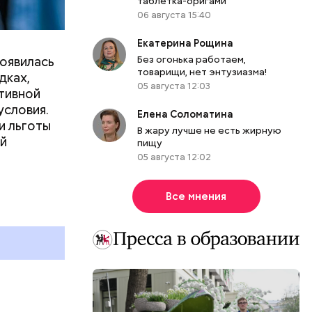
таблетка-оригами
06 августа 15:40
Екатерина Рощина
Без огонька работаем,
появилась
товарищи, нет энтузиазма!
дках,
05 августа 12:03
тивной
условия.
Елена Соломатина
и льготы
В жару лучше не есть жирную
ей
пищу
05 августа 12:02
День тульского пряника и
День шевеле
День сидения на
и Междунар
Все мнения
подоконниках: какие
подкаблучни
праздники отмечают в России
праздники о
и мире 2 августа
и мире 6 авг