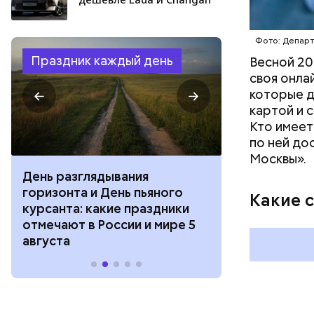
Фото: Депар
Праздник каждый день
Весной 20
своя онла
которые д
картой и 
Кто имеет
по ней до
Москвы».
День разглядывания
День качания
горизонта и День пьяного
День шампан
Какие 
курсанта: какие праздники
праздники о
отмечают в России и мире 5
и мире 4 авг
августа