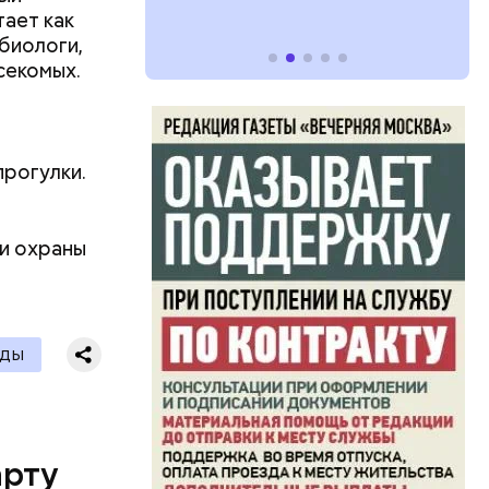
тает как
биологи,
секомых.
прогулки.
и охраны
ЕДЫ
арту