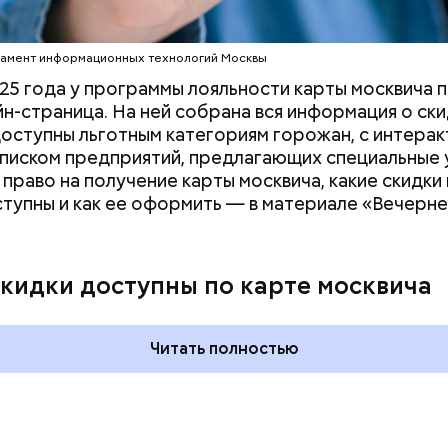
тамент информационных технологий Москвы
25 года у программы лояльности карты москвича 
йн-страница. На ней собрана вся информация о ски
оступны льготным категориям горожан, с интерак
списком предприятий, предлагающих специальные 
 право на получение карты москвича, какие скидки 
ступны и как ее оформить — в материале «Вечерн
 на качелях и
День арбуза и День поцелуев
ского: какие
с зеркалом: какие праздники
скидки доступны по карте москвича
тмечают в России
отмечают в России и мире 3
уста
августа
Читать полностью