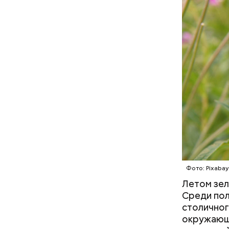
На главно
подборки 
на данный
Фото: Pixabay
Летом зел
Среди пол
столичног
окружающе