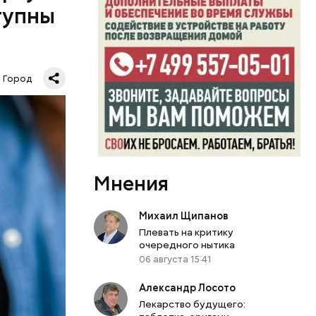
тупны
Город
х:
Мнения
Михаил Щипанов
Плевать на критику
очередного нытика
06 августа 15:41
Александр Лосото
Лекарство будущего: