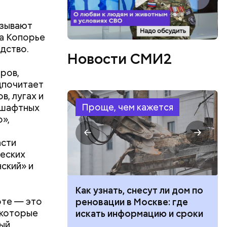
азывают
ла Копорье
дство.
Новости СМИ2
ров,
дпочитает
в, лугах и
Проще, чем кажется
ндшафтных
»,
асти
еских
ский» и
 100 тысяч
Как узнать, снесут ли дом по
оте — это
дарства при
реновации в Москве: где
 которые
ии: кто может
искать информацию и сроки
ый
 какие нужны