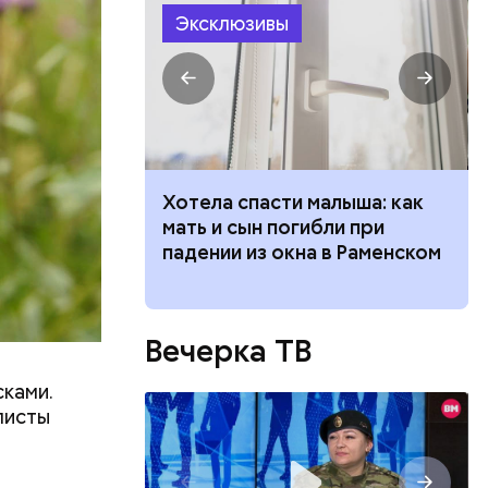
Эксклюзивы
ческие
доступны
 опасности»:
Хотела спасти малыша: как
начнется
мать и сын погибли при
тся жара
падении из окна в Раменском
Вечерка ТВ
ками.
листы