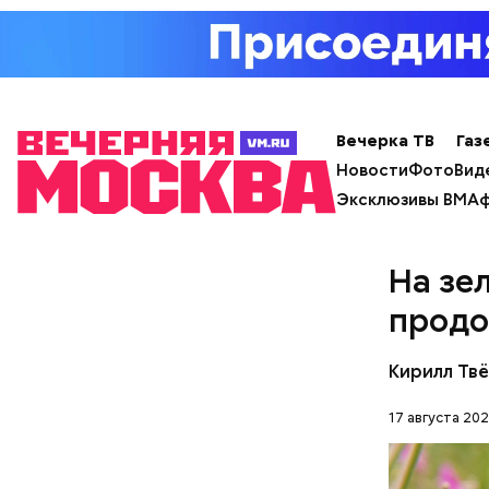
В разделе
можно вкл
и услугам
Вечерка ТВ
Газ
Новости
Фото
Вид
Эксклюзивы ВМ
Аф
На зе
продо
Кирилл Тв
17 августа 202