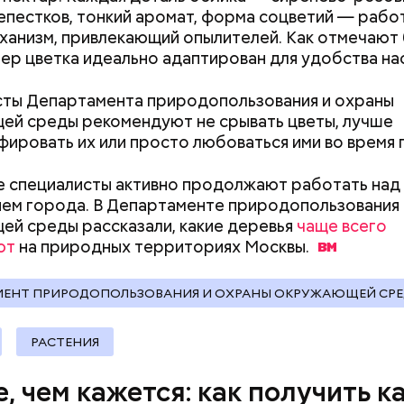
для автовладельцев (заправки, мойки и так далее);
епестков, тонкий аромат, форма соцветий — рабо
документы
ханизм, привлекающий опылителей. Как отмечают 
 услуги;
ер цветка идеально адаптирован для удобства на
ария и зоотовары;
 товары;
ты Департамента природопользования и охраны
 развлечения;
й среды рекомендуют не срывать цветы, лучше
рестораны;
ировать их или просто любоваться ими во время 
а (частные клиники);
ание (курсы и учебные центры);
 специалисты активно продолжают работать над
;
ем города. В Департаменте природопользования 
й среды рассказали, какие деревья
чаще всего
рия и косметика;
ют
на природных территориях
Москвы.
ы питания (супермаркеты, магазины у дома);
ные магазины;
МЕНТ ПРИРОДОПОЛЬЗОВАНИЯ И ОХРАНЫ ОКРУЖАЮЩЕЙ СР
ание, право и финансы;
 техника и электроника;
для дома;
РАСТЕНИЯ
(санатории, гостиницы, турфирмы).
, чем кажется: как получить к