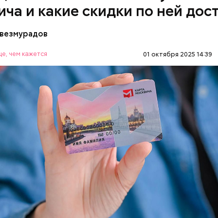
ича и какие скидки по ней дос
везмурадов
е, чем кажется
01 октября 2025 14:39
 карте москвича доступны в следующих категория
OS.RU
МОСКВА
ЛЬГОТЫ