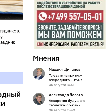
аздников,
ту
раздник
Мнения
Михаил Щипанов
ятся со
Плевать на критику
ы и
очередного нытика
пока это
06 августа 15:41
будут
одный
Александр Лосото
Лекарство будущего:
ки
таблетка-оригами
06 августа 15:40