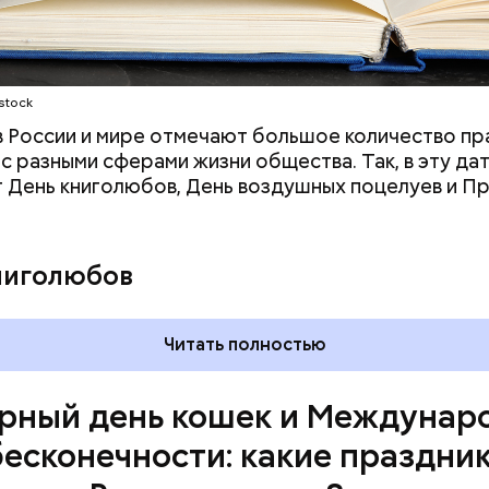
ародный день бесконечности
stock
 в России и мире отмечают большое количество пр
 с разными сферами жизни общества. Так, в эту да
 День книголюбов, День воздушных поцелуев и П
ниголюбов
родный день холостяка все мужчины без пары вид
узьями, устраивают вечеринки, играют в видеоигр
Читать полностью
время, наслаждаясь свободой и независимостью, 
 ведь может быть и так, что через год они уже не 
рный день кошек и Междунар
ми.
бесконечности: какие праздни