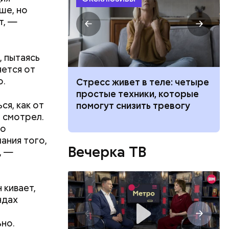
уй
ше, но
т, —
, пытаясь
яется от
о.
 тигра
Стресс живет в теле: четыре
самых
простые техники, которые
ся, как от
щадок для
помогут снизить тревогу
е смотрел.
а в Москве
то
ания того,
Вечерка ТВ
, —
 кивает,
ндах
но.