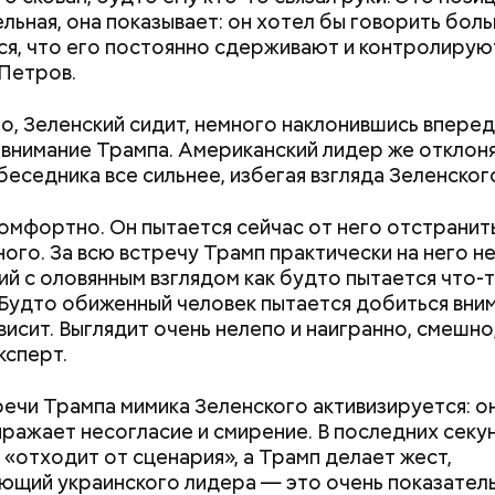
вать эту дату можно, отправив воздушный поцел
льная, она показывает: он хотел бы говорить боль
человеку через социальные сети и мессенджеры.
ся, что его постоянно сдерживают и контролирую
Петров.
о, Зеленский сидит, немного наклонившись вперед
 внимание Трампа. Американский лидер же отклон
беседника все сильнее, избегая взгляда Зеленског
Интернет помнит все: почему
Построю замок,
растет спрос на удаление
приручу: топ-7 
омфортно. Он пытается сейчас от него отстранить
персональных данных из
интересных пло
ого. За всю встречу Трамп практически на него н
Сети
детского досуг
ий с оловянным взглядом как будто пытается что-
 Будто обиженный человек пытается добиться вним
ависит. Выглядит очень нелепо и наигранно, смешно
Счастье случается»
ксперт.
речи Трампа мимика Зеленского активизируется: он
ыражает несогласие и смирение. В последних секу
 «отходит от сценария», а Трамп делает жест,
ющий украинского лидера — это очень показатель