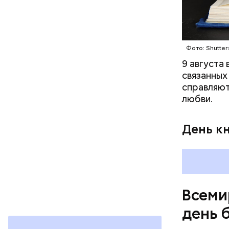
Междун
Фото: Shutter
9 августа
связанных
справляют
любви.
День к
В Междуна
своими др
проводят 
возможно,
Всеми
холостяка
день 