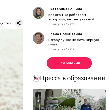
Екатерина Рощина
Без огонька работаем,
дународный
товарищи, нет энтузиазма!
т свою
щество
05 августа 12:03
бимое
ту
Елена Соломатина
ачьи
В жару лучше не есть жирную
пищу
05 августа 12:02
Все мнения