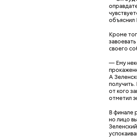
отпраздно
оправдате
близкому 
чувствует
объяснил 
Кроме тог
завоевать
своего со
о»: что стоит
Прохлада после жары: какой
олодежи жить
будет погода в Москве на
— Ему нек
себя»
второй неделе августа
прокаженн
А Зеленск
получить.
от кого з
День «
отметил э
В финале 
но лицо в
Зеленский
успокаива