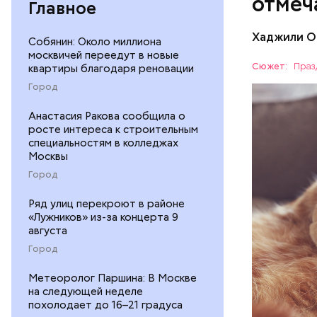
отмеч
Главное
Хаджили О
Собянин: Около миллиона
Инициатор
москвичей переедут в новые
фонд Anim
Сюжет:
Праз
квартиры благодаря реновации
любовь и 
ПРАЗДНИ
Город
лакомство
открывают
ПСИХОЛО
Анастасия Ракова сообщила о
магазины 
росте интереса к строительным
специальностям в колледжах
Москвы
Город
Ряд улиц перекроют в районе
«Лужников» из-за концерта 9
августа
Город
Метеоролог Паршина: В Москве
на следующей неделе
Междун
похолодает до 16–21 градуса