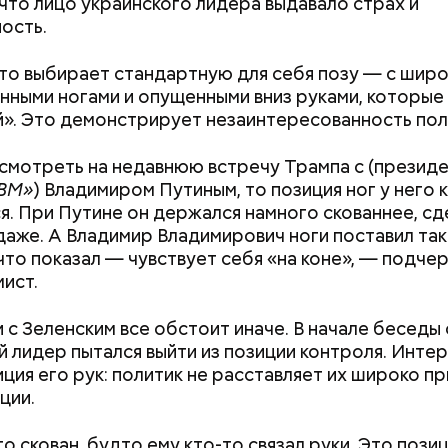
 что лицо украинского лидера выдавало страх и
ость.
то выбирает стандартную для себя позу — с шир
нными ногами и опущенными вниз руками, которые
». Это демонстрирует незаинтересованность пол
смотреть на недавнюю встречу Трампа с (презид
стье случается» был инициирован Тайным общест
«ВМ»
) Владимиром Путиным, то позиция ног у него 
х людей, чтобы напомнить людям, что счастье на 
я. При Путине он держался намного скованнее, с
 мелочах. Отпраздновать этот день можно, подели
даже. А Владимир Владимирович ноги поставил та
юдьми счастливыми моментами из своей жизни.
что показал — чувствует себя «на коне», — подче
ист.
и с Зеленским все обстоит иначе. В начале беседы
й лидер пытался выйти из позиции контроля. Инте
иция его рук: политик не расставляет их широко пр
ушных поцелуев отмечается с 1983 года. В некото
ции.
х заведениях европейских стран в этот праздник
тся тематические вечеринки и флешмобы. Кроме 
о скован, будто ему кто-то связал руки. Это пози