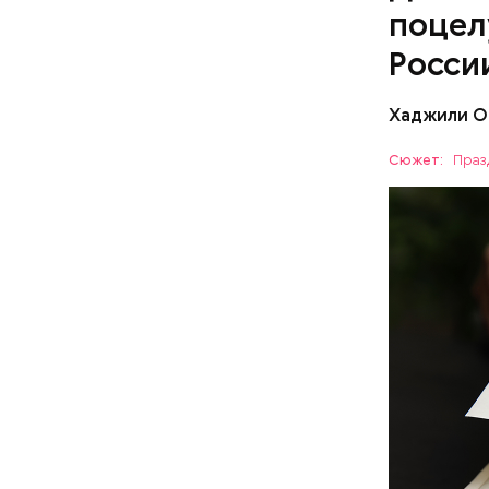
философии
поцел
Росси
Хаджили О
В День кн
распродаж
Сюжет:
Праз
групповые
ПРАЗДНИ
Отметить 
любимую к
День м