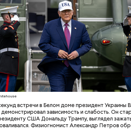
whitehouse
ик любви
секунд встречи в Белом доме президент Украины 
 демонстрировал зависимость и слабость. Он ста
резиденту США Дональду Трампу, выглядел зажаты
оваливался. Физиогномист Александр Петров обр