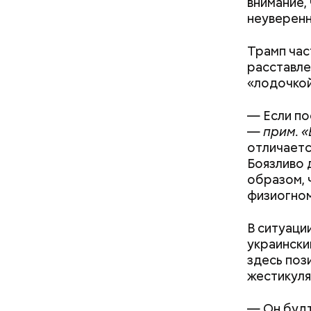
внимание,
неуверенн
Трамп час
расставле
«лодочкой
— Если по
День «Сча
—
прим. 
счастливы
отличаетс
кроется в
Боязливо 
другими л
образом, 
физиогном
В ситуаци
украински
здесь поз
День возд
жестикуля
молодежны
устраиваю
— Он будт