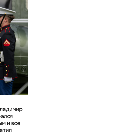
Владимир
рался
м и все
атил