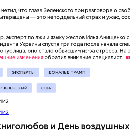
метил, что глаза Зеленского при разговоре о сво
ытаращены — это неподдельный страх и ужас, с
оздушных поцелуев
ны со сливками отмечается в США в честь вкусово
, эксперт по лжи и языку жестов Илья Анищенко 
 этой ягоды со сливками. В этот праздник люди ед
зидента Украины спустя три года после начала сп
лину со сливками, но и другие десерты на основе э
онус лица, оно стало обвисшим из-за стресса. На э
тов. Их можно купить в магазине или сделать
ешние изменения
обратил внимание
специалист.
ельно вместе со своими родными и близкими.
ЭКСПЕРТЫ
ДОНАЛЬД ТРАМП
 ЗЕЛЕНСКИЙ
США
Как узнать, снесут ли дом по
Как предотврат
МИ2
одный день бесконечности придумал американск
реновации в Москве: где
диабета
ан-Пьер Ади Феньо в 1987 году. Так как цифра в
МИ2
искать информацию и сроки
 знак бесконечности, то и дата была выбрана «08.0
книголюбов и День воздушных
организуются тематические лекции по математике