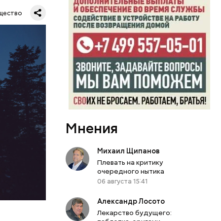
Все
щество
род — в
Мнения
Михаил Щипанов
Плевать на критику
очередного нытика
06 августа 15:41
Александр Лосото
Лекарство будущего: