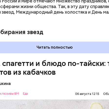
 в России и мире отмечают множество праздников, 
 сферами жизни общества. Так, в эту дату справля
 звезд, Международный день холостяка и День ма
обирания звезд
Читать полностью
, спагетти и блюдо по-тайски: 
тов из кабачков
шкина
нты:
клюзивы ВМ
Еда
06 августа 12:15
Об
ОВОЩИ
РЕЦЕПТЫ