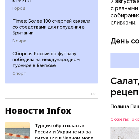
в МФТИ
7 августа
с разными
Город
собирания
Times: Более 100 смертей связали
сливками.
со средствами для похудения в
Британии
День с
В мире
Сборная России по футзалу
победила на международном
турнире в Бангкоке
Спорт
Салат
рецеп
Полина Па
Новости Infox
Ингредие
Сюжеты:
Экс
Турция обратилась к
ЕДА
России и Украине из-за
ситуации в Черном море