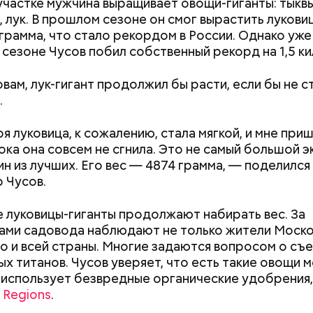
участке мужчина выращивает овощи-гиганты: тыквы
 лук. В прошлом сезоне он смог вырастить лукови
ограмма, что стало рекордом в России. Однако уже
сезоне Чусов побил собственный рекорд на 1,5 к
ти из кабачков
овам, лук-гигант продолжил бы расти, если бы не с
.
я луковица, к сожалению, стала мягкой, и мне при
пока она совсем не сгнила. Это не самый большой э
ин из лучших. Его вес — 4874 грамма, — поделился
 Чусов.
 луковицы-гиганты продолжают набирать вес. За
ами садовода наблюдают не только жители Моск
но и всей страны. Многие задаются вопросом о с
х титанов. Чусов уверяет, что есть такие овощи 
Как поменять батареи дома и
Как получить до
 использует безвредные органические удобрения,
не получить штраф
рублей от госу
ародный день холостяка
т
Regions
.
трудной ситуац
претендовать и