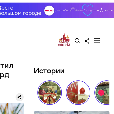
стил
Истории
орд