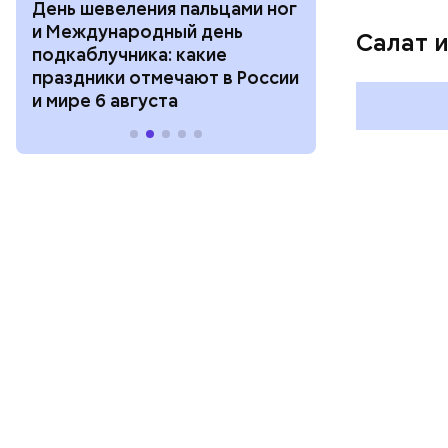
День шевеления пальцами ног
День разгля
и Международный день
горизонта и 
Салат 
подкаблучника: какие
курсанта: ка
праздники отмечают в России
отмечают в Р
и мире 6 августа
августа