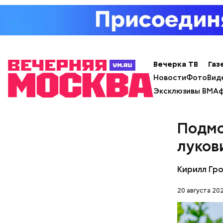
Вечерка ТВ
Газ
Новости
Фото
Вид
Эксклюзивы ВМ
Аф
День м
Подмо
луков
Кирилл Гр
20 августа 202
Ингредие