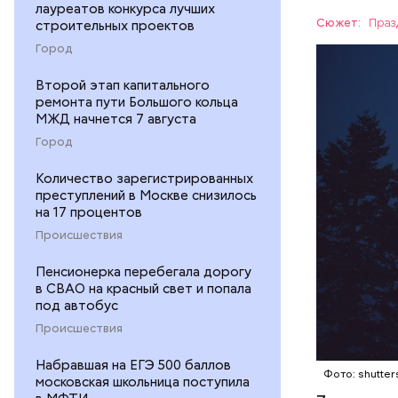
лауреатов конкурса лучших
Персеиды,
Сюжет:
Праз
строительных проектов
любители 
ЕДА
Город
местность
невооруже
АСТРОНО
Второй этап капитального
ремонта пути Большого кольца
МЖД начнется 7 августа
Город
Количество зарегистрированных
кабачок
преступлений в Москве снизилось
на 17 процентов
петрушк
чеснок;
Происшествия
оливков
Пенсионерка перебегала дорогу
соль.
в СВАО на красный свет и попала
под автобус
Происшествия
Набравшая на ЕГЭ 500 баллов
Фото: shutter
московская школьница поступила