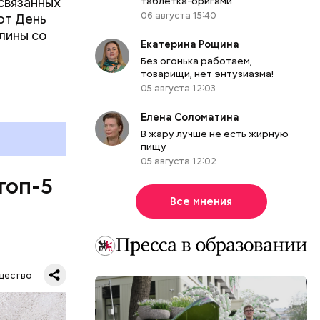
связанных
таблетка-оригами
06 августа 15:40
ют День
лины со
Екатерина Рощина
Без огонька работаем,
товарищи, нет энтузиазма!
05 августа 12:03
Елена Соломатина
В жару лучше не есть жирную
пищу
05 августа 12:02
топ-5
Все мнения
щество