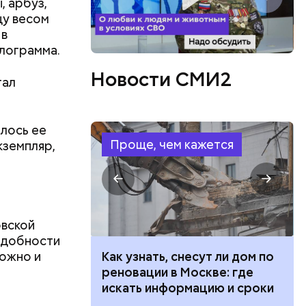
, арбуз,
цу весом
 в
илограмма.
Новости СМИ2
тал
шлось ее
Проще, чем кажется
кземпляр,
овской
ъедобности
можно и
 100 тысяч
Как узнать, снесут ли дом по
дарства при
реновации в Москве: где
ии: кто может
искать информацию и сроки
 какие нужны