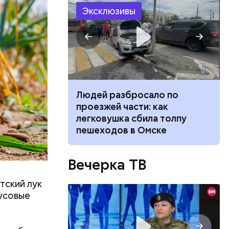
Эксклюзивы
ч: поможет ли
Людей разбросало по
ок сбросить
проезжей части: как
легковушка сбила толпу
пешеходов в Омске
ятся со
ы и
пока это
Вечерка ТВ
будут
тский лук
кусовые