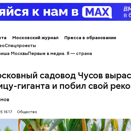
ета
Московский журнал
Пресса в образовании
ео
Спецпроекты
иша Москвы
Первые в медиа. Я — страна
алины со сливками
сковный садовод Чусов выра
ицу-гиганта и побил свой рек
омов
5 16:17
Общество
нты: