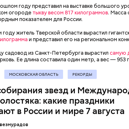
документы
рошлом году представил на выставке большого ур
ком огороде
тыкву весом 817 килограммов
. Масса
ордным показателем для России.
 году житель Тверской области вырастил гигантс
килограмма
и представил его на региональном кон
, порезанные кубиками, нужно легко обжарить на
ду садовод из Санкт-Петербурга вырастил
самую 
. К ним добавляются зелень петрушки, чеснок, сол
ковь. Ее длина составила один метр, а вес — 953
 масло. Получается очень вкусно, — поделился р
МОСКОВСКАЯ ОБЛАСТЬ
РЕКОРДЫ
собирания звезд и Междунар
холостяка: какие праздники
ают в России и мире 7 августа
везмурадов
рания звезд учрежден в честь метеорного потока