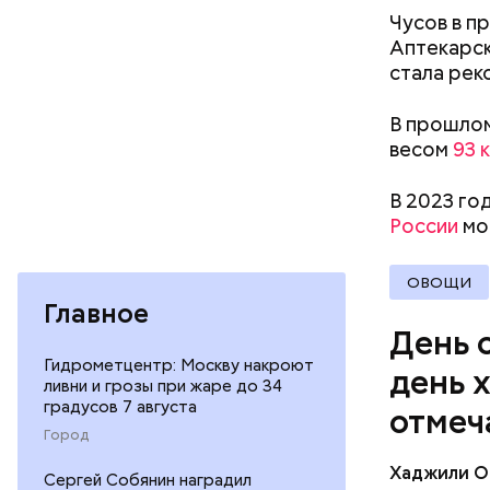
Чусов в п
Аптекарс
стала рек
В прошлом
весом
93 
— Кабачки
В 2023 го
сковороде
России
мор
оливковое
Копылов.
ОВОЩИ
Главное
День 
Гидрометцентр: Москву накроют
день 
ливни и грозы при жаре до 34
градусов 7 августа
отмеч
Город
Хаджили О
Сергей Собянин наградил
День соби