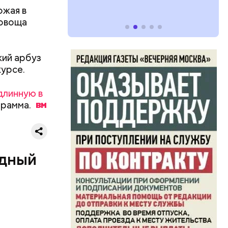
ожая в
 овоща
кий арбуз
курсе.
длинную в
ь и
грамма.
ецептом
одный