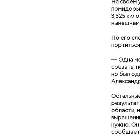
На своем 
помидоры,
3,325 кил
нынешнем 
Спагет
По его сл
портиться
— Одна мо
срезать, 
но был од
Александр
Остальные
результат
области, 
выращенны
нужно. Он
Междун
сообщае