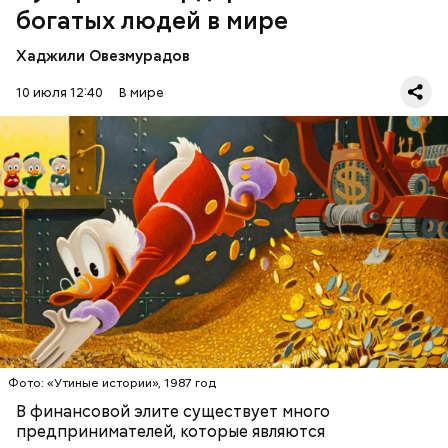
богатых людей в мире
Хаджили Овезмурадов
Амансио Ортега — испанский бизнесмен, который
начинал с работы в магазине и сумел построить
10 июля 12:40
В мире
собственную компанию Inditex, владеющую
многими всемирно известными брендами одежды.
Первоначально это была сеть магазинов Zara,
которая по задумке делала качественную и
стильную одежду по доступным ценам.
БОГАТСТВО
БИЗНЕС
ПРЕДПРИНИМАТЕЛИ
МИЛЛИАРДЕРЫ
ДЕНЬГИ
Фото: «Утиные истории», 1987 год
В финансовой элите существует много
предпринимателей, которые являются