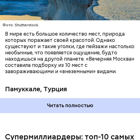
Фото: Shutterstock
В мире есть большое количество мест, природа
которых поражает своей красотой. Однако
существуют и такие уголки, где пейзажи настолько
необычные, что появляется ощущение, будто
находишься на другой планете. «Вечерняя Москва»
составила подборку из 10 мест с
Подход Ортеги окупил себя, и Zara со временем
завораживающими и «внеземными» видами.
стала популярна во всей Европе и США, а потом и
во всем мире. Кроме того, Inditex принадлежат
Pull&Bear, Massimo Dutti, Bershka, Stradivarius и
Памуккале, Турция
другие популярные бренды. Бизнесмен сейчас на
пенсии, но при этом продолжает контролировать
акции своей компании. Его состояние оценивается
Читать полностью
примерно в 148 миллиардов долларов.
Супермиллиардеры: топ-10 самых