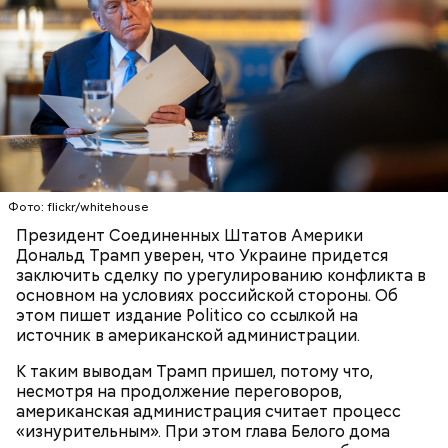
Сергей Брин — один из соучредителей компании
Google. Он родился в еврейской семье в Москве в
1973 году. Его отец был математиком, окончившим
МГУ, а мать была научным сотрудником в
Институте нефти и газа. Когда Сергею было шесть
лет, семья иммигрировала в США.
Фото: flickr/whitehouse
К тому же здесь водятся редкие виды животных и
Президент Соединенных Штатов Америки
других растений, которых в мире больше нигде не
Дональд Трамп уверен, что Украине придется
встретить. На Сокотре также есть горы,
заключить сделку по урегулированию конфликта в
известняковое плато и прибрежные равнины,
основном на условиях российской стороны. Об
которые дополняют «внеземную» атмосферу.
этом пишет издание Politico со ссылкой на
источник в американской администрации.
К таким выводам Трамп пришел, потому что,
несмотря на продолжение переговоров,
американская администрация считает процесс
«изнурительным». При этом глава Белого дома