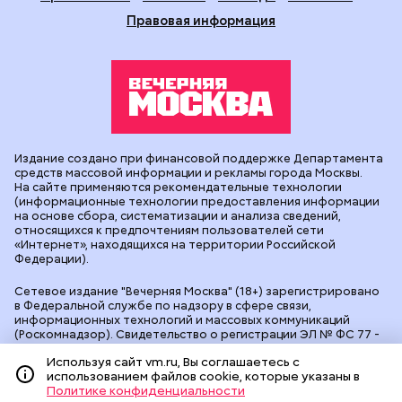
Правовая информация
Издание создано при финансовой поддержке Департамента
средств массовой информации и рекламы города Москвы.
На сайте применяются рекомендательные технологии
(информационные технологии предоставления информации
на основе сбора, систематизации и анализа сведений,
относящихся к предпочтениям пользователей сети
«Интернет», находящихся на территории Российской
Федерации).
Сетевое издание "Вечерняя Москва" (18+) зарегистрировано
в Федеральной службе по надзору в сфере связи,
информационных технологий и массовых коммуникаций
(Роскомнадзор). Свидетельство о регистрации ЭЛ № ФС 77 -
90524 от 09.12.2025. Учредитель: АО "Редакция газеты
Используя сайт vm.ru, Вы соглашаетесь с
"Вечерняя Москва". Главный редактор
vm.ru
: Александр
использованием файлов cookie, которые указаны в
Геннадьевич Глуходедов. Адрес редакции: 127015, г.Москва,
Политике конфиденциальности
Бумажный пр-д, д. 14, стр. 2. Телефон:
+7(499)557-04-24
. Адрес