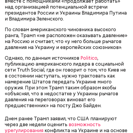
вместе с помощниками «продолжает работать»
Фото: World Economic Forum / CC BY-NC-SA 2.0
над организацией потенциальной встречи
президентов России и Украины Владимира Путина
и Владимира Зеленского.
Главная особенность острова Сокотра —
драконовые деревья, которые растут только здесь.
По словам американского чиновника высокого
Внешне они напоминают большие грибы, а
ранга, Трамп «не расположен оказывать давление»
драконовыми их называют из-за красного цвета
на Россию и считает, что «у него больше рычагов
смолы, которую местные жители сравнивают с
давления на Украину и европейских союзников».
Сергей Брин
кровью дракона. Они же используют ее в
медицинских целях и красят ей ткань и волосы.
Однако, по данным источников
Politico
,
публикацию американского лидера в социальной
сети Truth Social, где он говорит о том, что Киев не
в состоянии наступать, нужно трактовать как
намерение Штатов передать Украине много
оружия. При этом Трамп таким образом якобы
«объяснял, что в недостатке у Украины рычагов
давления на переговорах виноват его
предшественник» на посту Джо Байден.
Днем ранее Трамп заявил, что США планируют
через две недели оценить
возможность
урегулирования
конфликта на Украине и на основе