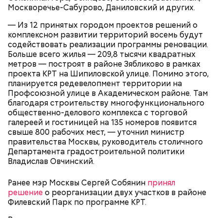
Царицыно;
отправить заявку на присоединение к ней.
Москворечье-Сабурово, Даниловский и других.
Исследователи считают, что в Большом
Битцевский лес;
Гнездниковском переулке Михаил Булгаков
Теплый Стан;
— Из 12 принятых городом проектов решений о
впервые увидел Елену Шиловскую. Она была его
Парк победы;
комплексном развитии территорий восемь будут
третьей женой и хранительницей литературного
Долину реки Сетунь;
содействовать реализации программы реновации.
наследия писателя. Они познакомились в доме №
Парк Фили;
Больше всего жилья — 209,8 тысячи квадратных
10, когда были в гостях у общих друзей. Они сразу
Парк Покровское-Стрешнево;
метров — построят в районе Зябликово в рамках
влюбились друг в друга, несмотря на то, что оба на
Тимирязевский парк.
проекта КРТ на Шипиловской улице. Помимо этого,
тот момент состояли в браке.
планируется редевелопмент территории на
Профсоюзной улице в Академическом районе. Там
благодаря строительству многофункционального
общественно-делового комплекса с торговой
Маршрут зеленого кольца проходит через:
В разделе «Каталог» представлены все
галереей и гостиницей на 135 номеров появится
предложения партнеров. В нем можно включить
свыше 800 рабочих мест, — уточнил министр
сортировку по типам льготы, интересующим
правительства Москвы, руководитель столичного
товарам и услугам, брендам, станциям метро и
Департамента градостроительной политики
В Большом Гнездниковском переулке Мастер
другим.
Владислав Овчинский.
впервые увидел Маргариту с букетом мимоз в
руках. Именно здесь в доме № 10, где было
московское отделение газеты «Накануне», работал
Ранее мэр Москвы Сергей Собянин
принял
Михаил Булгаков. Кстати, этот дом упоминается в
решение
о реорганизации двух участков в районе
сборнике писателя «Дьяволиада» и очерке «Сорок
Филевский Парк по программе КРТ.
сороков».