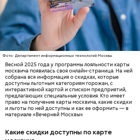
товары для дома;
Существуют несколько версий, какой именно дом
туризм (санатории, гостиницы, турфирмы).
стал прототипом жилища Мастера. Но согласно
Скидки по карте москвича доступны в следующих
самой популярной — это подвал дома № 9, что в
категориях:
Мансуровском переулке. Здесь жили друзья
Булгакова — братья Топлениновы. Писатель часто
приходил к ним в гости и работал над «Мастером и
ПОРТАЛ MOS.RU
МОСКВА
ЛЬГОТЫ
Маргаритой».
В настоящее время велоинфраструктура «Зеленого
кольца» реализована в пяти округах города,
Фото: Департамент информационных технологий Москвы
подчеркнули в ЦОДД:
Весной 2025 года у программы лояльности карты
москвича появилась своя онлайн-страница. На ней
собрана вся информация о скидках, которые
доступны льготным категориям горожан, с
интерактивной картой и списком предприятий,
предлагающих специальные условия. Кто имеет
право на получение карты москвича, какие скидки
и льготы по ней доступны и как ее оформить — в
материале «Вечерней Москвы».
Какие скидки доступны по карте
Подвал Мастера