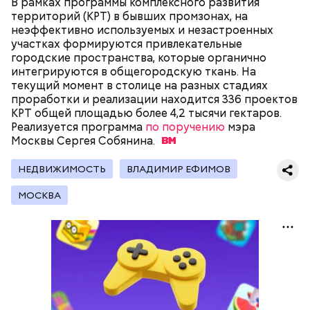
В рамках программы комплексного развития
территорий (КРТ) в бывших промзонах, на
неэффективно используемых и незастроенных
участках формируются привлекательные
городские пространства, которые органично
интегрируются в общегородскую ткань. На
текущий момент в столице на разных стадиях
На главной странице сайта
karta.mos.ru
можно
проработки и реализации находится 336 проектов
найти тематические подборки скидок и самые
КРТ общей площадью более 4,2 тысячи гектаров.
выгодные предложения, которые доступны на
Реализуется программа
по поручению
мэра
Где проходит
данный момент.
Москвы Сергея
Собянина.
НЕДВИЖИМОСТЬ
ВЛАДИМИР ЕФИМОВ
Большой Гнездниковский переулок
МОСКВА
«Кинематографическая лужа»:
Метароман не для всех: чем
булгаковед — о новой
удивит новая экранизация
экранизации «Мастера и
«Мастера и Маргариты»
Маргариты»