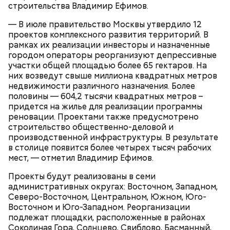
строительства Владимир Ефимов.
— В июле правительство Москвы утвердило 12
Кто может получить карту москвича
проектов комплексного развития территорий. В
рамках их реализации инвесторы и назначенные
городом операторы реорганизуют депрессивные
участки общей площадью более 65 гектаров. На
них возведут свыше миллиона квадратных метров
недвижимости различного назначения. Более
половины — 604,2 тысячи квадратных метров –
Карта маршрута
Дом Грибоедова
придется на жилье для реализации программы
реновации. Проектами также предусмотрено
Фото: Пресс-служба ЦОДД
строительство общественно-деловой и
производственной инфраструктуры. В результате
Ботанический сад РАН;
в столице появится более четырех тысяч рабочих
ВДНХ;
мест, — отметил Владимир Ефимов.
Лосиный Остров;
Измайловский парк;
Проекты будут реализованы в семи
Кемеровский лесопарк;
Также существует раздел «Стать партнером»,
административных округах: Восточном, Западном,
Парк Кузьминки;
который будет полезен представителям бизнеса. В
Северо-Восточном, Центральном, Южном, Юго-
Парк 850-летия Москвы;
нем можно найти информацию о том, какие
Восточном и Юго-Западном. Реорганизации
Братеевскую пойму;
преимущества дает предпринимателям участие в
подлежат площадки, расположенные в районах
Борисовские пруды;
программе лояльности. Там же можно заполнить и
Соколиная Гора, Солнцево, Свиблово, Басманный,