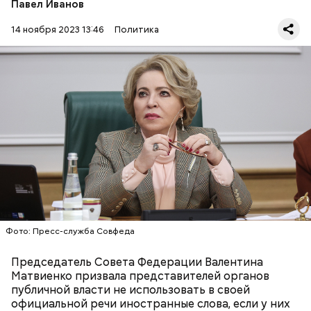
Павел Иванов
14 ноября 2023 13:46
Политика
— Чуждые слова используются в официальной
речи без надобности при наличии устоявшихся
русских соответствий, — заявила Матвиенко.
РУССКИЙ ЯЗЫК
ЧИНОВНИКИ
ВАЛЕНТИНА МАТВИЕНКО
Фото: Пресс-служба Совфеда
Председатель Совета Федерации Валентина
Матвиенко призвала представителей органов
публичной власти не использовать в своей
официальной речи иностранные слова, если у них