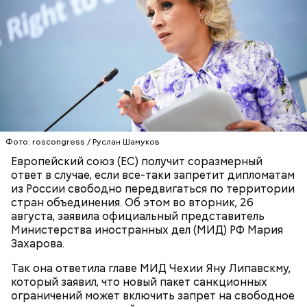
«Моссада» и специально приехала в Сирию в 2019
году, чтобы наладить связи между Израилем и
антиправительственными силами. Цуркова
отметила, что в дальнейшем она отправилась с
подрывной миссией в Ирак. Ее основная задача
состояла «в разжигании вражды между шиитами»
(сторонниками одного из направлений ислама).
Фото: roscongress / Руслан Шамуков
Европейский союз (ЕС) получит соразмерный
ответ в случае, если все-таки запретит дипломатам
из России свободно передвигаться по территории
стран объединения. Об этом во вторник, 26
Более чем полгода о Елизавете Цурковой не было
августа, заявила официальный представитель
ничего известно, пока 14 ноября 2023 года
Министерства иностранных дел (МИД) РФ Мария
видеозапись с ее участием не показали на
Захарова.
иракском телеканале «Аль-Рабиа».
Так она ответила главе МИД Чехии Яну Липавскму,
который заявил, что новый пакет санкционных
ограничений может включить запрет на свободное