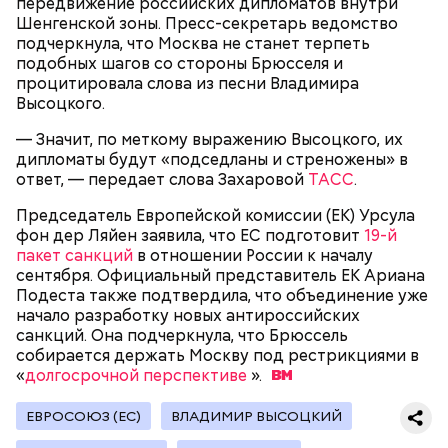
передвижение российских дипломатов внутри
Шенгенской зоны. Пресс-секретарь ведомство
подчеркнула, что Москва не станет терпеть
подобных шагов со стороны Брюсселя и
процитировала слова из песни Владимира
Высоцкого.
— Значит, по меткому выражению Высоцкого, их
дипломаты будут «подседланы и стреножены» в
ответ, — передает слова Захаровой
ТАСС
.
Председатель Европейской комиссии (ЕК) Урсула
Как Цуркова призналась в работе на
фон дер Ляйен заявила, что ЕС подготовит
19-й
спецслужбы
пакет санкций
в отношении России к началу
сентября. Официальный представитель ЕК Ариана
Подеста также подтвердила, что объединение уже
начало разработку новых антироссийских
санкций. Она подчеркнула, что Брюссель
собирается держать Москву под рестрикциями в
«
долгосрочной перспективе
».
ЕВРОСОЮЗ (ЕС)
ВЛАДИМИР ВЫСОЦКИЙ