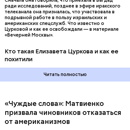
Сначала она говорила, что приехала в Багдад
правильно».
ради исследований, позднее в эфире иракского
телеканала она призналась, что участвовала в
подрывной работе в пользу израильских и
американских спецслужб. Что известно о
Цурковой и как ее освобождали — в материале
«Вечерней Москвы».
Кто такая Елизавета Цуркова и как ее
Председатель выделила термины «модератор»,
похитили
«дедлайн», «кофебрейк» и призвала их заменить на
«ведущий», «срок исполнения» и «перерыв»
соответственно, поскольку в большинстве случаев
Читать полностью
их использование выглядит совершенно неуместно
и с этим нужно бороться.
«Чуждые слова»: Матвиенко
призвала чиновников отказаться
от американизмов