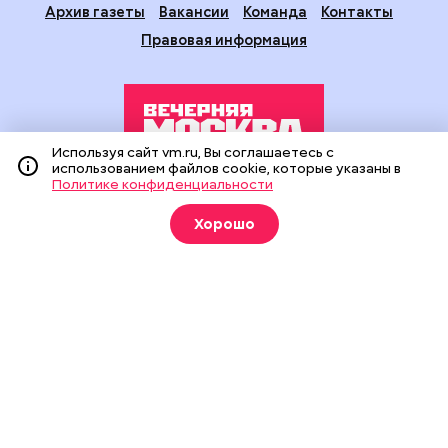
Архив газеты
Вакансии
Команда
Контакты
Правовая информация
Используя сайт vm.ru, Вы соглашаетесь с
использованием файлов cookie, которые указаны в
Политике конфиденциальности
Издание создано при финансовой поддержке Департамента
средств массовой информации и рекламы города Москвы.
Хорошо
На сайте применяются рекомендательные технологии
(информационные технологии предоставления информации
на основе сбора, систематизации и анализа сведений,
относящихся к предпочтениям пользователей сети
«Интернет», находящихся на территории Российской
Федерации).
Сетевое издание "Вечерняя Москва" (18+) зарегистрировано
в Федеральной службе по надзору в сфере связи,
информационных технологий и массовых коммуникаций
(Роскомнадзор). Свидетельство о регистрации ЭЛ № ФС 77 -
90524 от 09.12.2025. Учредитель: АО "Редакция газеты
"Вечерняя Москва". Главный редактор
vm.ru
: Александр
Геннадьевич Глуходедов. Адрес редакции: 127015, г.Москва,