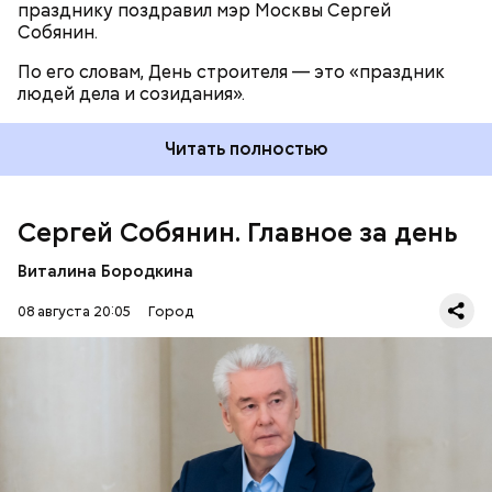
празднику поздравил мэр Москвы Сергей
Собянин.
По его словам, День строителя — это «праздник
— По итогам этого года прогнозируется ввод 16,1
людей дела и созидания».
миллиона квадратных метров недвижимости, —
отметил Собянин.
Читать полностью
Сергей Собянин. Главное за день
Виталина Бородкина
08 августа 20:05
Город
Москва сохраняет
высокие темпы
строительства
недвижимости. За первые семь месяцев 2026 года
в столице введено в эксплуатацию 8,1 миллиона