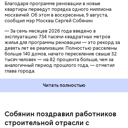
друзья! — написал глава города в мессенджере
Благодаря программе реновации в новые
МАКС
.
квартиры переедут порядка одного миллиона
москвичей. Об этом в воскресенье, 9 августа,
сообщил мэр Москвы Сергей Собянин.
— За семь месяцев 2026 года введено в
эксплуатацию 734 тысячи квадратных метров
жилья для программы реновации — это рекорд за
девять лет ее реализации. Полностью расселены
больше 140 домов, начато переселение свыше 32
Программа комплексного развития территорий
тысяч человек — на 82 процента больше, чем за
(КРТ) стала одним из
ключевых инструментов
аналогичный период прошлого года, — отметил
градостроительной политики Москвы. Одобрены и
глава города.
находятся в стадии реализации 250 проектов КРТ,
Отдельно Собянин в своем поздравлении
в рамках которых планируется построить порядка
поблагодарил архитекторов и проектировщиков,
38,5 миллиона квадратных метров недвижимости.
работников стройплощадок, работников
Читать полностью
В результате будет создано свыше 423 тысяч
предприятий строительной индустрии, а также
рабочих мест.
ветеранов отрасли, которые «внесли огромный
вклад в развитие страны и заложили прочный
фундамент наших нынешних успехов».
Собянин поздравил работников
строительной отрасли с