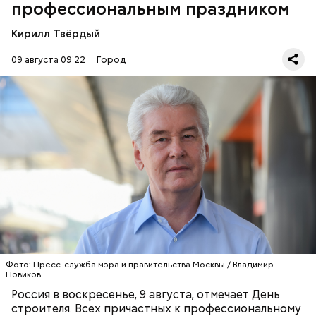
профессиональным праздником
Кирилл Твёрдый
09 августа 09:22
Город
— Призвание строителей — воплощать в жизнь
планы и мечты. Построить новый дом или мост —
Программа КРТ
это значит построить чье-то новое счастье. И за
это я от всего сердца говорю спасибо всем, кто
сегодня строит будущее России, — написал глава
СТРОИТЕЛЬСТВО
ПРАЗДНИКИ
МОСКВА
города.
СЕРГЕЙ СОБЯНИН
ПОЗДРАВЛЕНИЯ
Фото: Пресс-служба мэра и правительства Москвы / Владимир
Новиков
Россия в воскресенье, 9 августа, отмечает День
строителя. Всех причастных к профессиональному