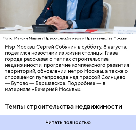
квадратных метров различных объектов, что на 35
процентов превышает показатели аналогичного
СТРОИТЕЛЬСТВО
МОСКВА
периода прошлого года.
СЕРГЕЙ СОБЯНИН
МЕТРО
ДОРОГИ
Фото: Максим Мишин / Пресс-служба мэра и Правительства Москвы
Мэр Москвы Сергей Собянин в субботу, 8 августа,
поделился новостями из жизни столицы. Глава
города рассказал о темпах строительства
недвижимости, программе комплексного развития
территорий, обновлении метро Москвы, а также о
строящемся путепроводе над трассой Солнцево
— Бутово — Варшавское. Подробнее — в
материале «Вечерней Москвы».
Темпы строительства недвижимости
Читать полностью