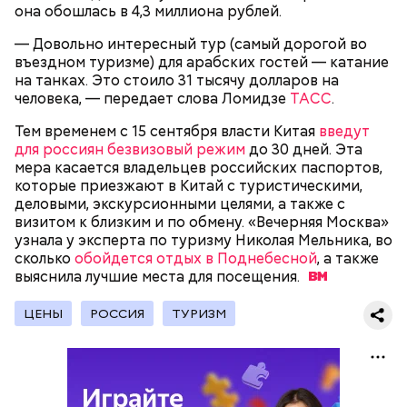
она обошлась в 4,3 миллиона рублей.
беременным, кормящим женщинам;
людям с ослабленной иммунной системой;
— Довольно интересный тур (самый дорогой во
пожилым;
въездном туризме) для арабских гостей — катание
детям.
на танках. Это стоило 31 тысячу долларов на
человека, — передает слова Ломидзе
ТАСС
.
Тем временем с 15 сентября власти Китая
введут
для россиян безвизовый режим
до 30 дней. Эта
мера касается владельцев российских паспортов,
которые приезжают в Китай с туристическими,
деловыми, экскурсионными целями, а также с
В Международный день холостяка все мужчины
Ингредиенты:
визитом к близким и по обмену. «Вечерняя Москва»
без пары видятся со своими друзьями, устраивают
узнала у эксперта по туризму Николая Мельника, во
вечеринки, играют в видеоигры и проводят время,
сколько
обойдется отдых в Поднебесной
, а также
наслаждаясь свободой и независимостью, пока
выяснила лучшие места для
посещения.
это возможно, ведь может быть и так, что через год
они уже не будут холостяками.
ЦЕНЫ
РОССИЯ
ТУРИЗМ
Ранние плоды, по словам врача, лучше не есть: