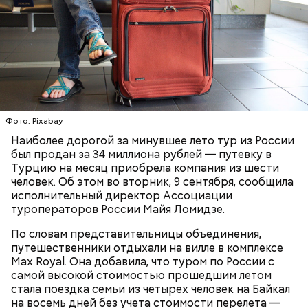
масла, соль, а сверху бросить хаотично
сливками, но и другие десерты на основе этих
порезанную брынзу. Затем добавляются помидоры
двух ингредиентов. Их можно купить в магазине
черри или грунтовые, — рассказал шеф-повар.
или сделать самостоятельно вместе со своими
родными и близкими.
— Там может содержаться огромное количество
нитратов, которое вызовет головокружение,
гипоксию и ухудшение физического состояния, —
Фото: Pixabay
предостерегла Соломатина.
Наиболее дорогой за минувшее лето тур из России
был продан за 34 миллиона рублей — путевку в
Турцию на месяц приобрела компания из шести
человек. Об этом во вторник, 9 сентября, сообщила
кабачок;
исполнительный директор Ассоциации
брынза;
туроператоров России Майя Ломидзе.
растительное масло;
помидоры черри либо грунтовые.
По словам представительницы объединения,
путешественники отдыхали на вилле в комплексе
День малины со сливками
Max Royal. Она добавила, что туром по России с
самой высокой стоимостью прошедшим летом
стала поездка семьи из четырех человек на Байкал
на восемь дней без учета стоимости перелета —