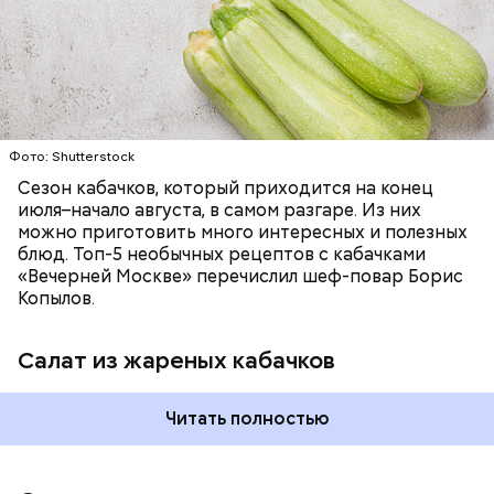
ЕДА
ОВОЩИ
РЕЦЕПТЫ
Фото: Shutterstock
Фото: Shutterstock
Сезон кабачков, который приходится на конец
июля–начало августа, в самом разгаре. Из них
можно приготовить много интересных и полезных
блюд. Топ-5 необычных рецептов с кабачками
Вред дыни
«Вечерней Москве» перечислил шеф-повар Борис
Копылов.
Салат из жареных кабачков
кремний — укрепляет кости, зубы, волосы и
Читать полностью
ногти и оказывает омолаживающее действие;
витамин С — работает как антиоксидант,
иммуномодулятор, помогает выработке
соединительной ткани, улучшает тургор кожи;