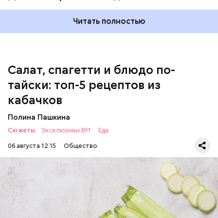
оливковое масло;
соль.
Читать полностью
Однако диетолог предупредила: не для всех дыня
Салат, спагетти и блюдо по-
может быть полезна. В первую очередь ее стоит
тайски: топ-5 рецептов из
есть с осторожностью людям:
кабачков
Полина Пашкина
Сюжеты:
Эксклюзивы ВМ
Еда
06 августа 12:15
Общество
Ингредиенты: