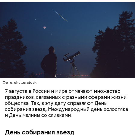
День собирания звезд учрежден в честь
метеорного потока Персеиды, который ежегодно
можно наблюдать в августе. Все любители
— Кабачки, порезанные кубиками, нужно легко
смотреть на звездопад 7 августа выезжают за
обжарить на сковороде. К ним добавляются зелень
город — в местность, где нет светового
петрушки, чеснок, соль и оливковое масло.
ЕДА
ПРАЗДНИКИ
ЗВЕЗДОПАД
загрязнения и где можно невооруженным глазом
Получается очень вкусно, — поделился рецептом
СЛАДОСТИ
АСТРОНОМИЯ
наблюдать за падающими звездами.
Копылов.
с сахарным диабетом;
лишним весом.
Фото: shutterstock
7 августа в России и мире отмечают множество
праздников, связанных с разными сферами жизни
общества. Так, в эту дату справляют День
собирания звезд, Международный день холостяка
и День малины со сливками.
кабачок;
петрушка;
День собирания звезд
чеснок;