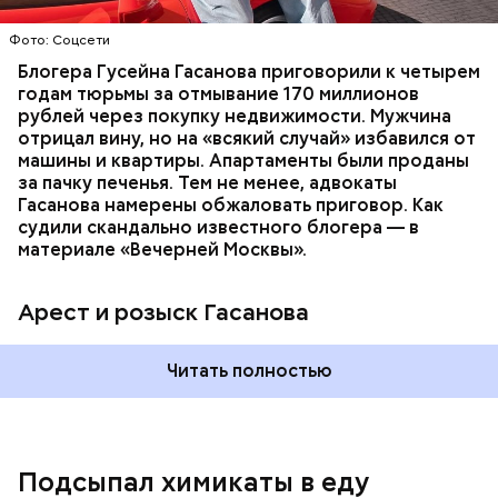
Молодого человека задержали. На первом же
Фото: Соцсети
допросе он признался, что планировал отравить
только отчима. Тогда следователи посчитали, что
Блогера Гусейна Гасанова приговорили к четырем
мотивом преступления была квартира родителей,
годам тюрьмы за отмывание 170 миллионов
которая в случае их смерти перешла бы сыну. Но
рублей через покупку недвижимости. Мужчина
спустя несколько дней Миссюра заявил, что ранее
отрицал вину, но на «всякий случай» избавился от
уже травил других людей.
машины и квартиры. Апартаменты были проданы
за пачку печенья. Тем не менее, адвокаты
Гасанова намерены обжаловать приговор. Как
судили скандально известного блогера — в
материале «Вечерней Москвы».
Арест и розыск Гасанова
Началось расследование. В квартире потерпевших
Читать полностью
установили скрытую камеру видеонаблюдения. На
записи попал 25-летний сын потерпевших Артем
Миссюра, который тайно приходил в квартиру
матери и отчима и подсыпал им в еду химикаты.
Подсыпал химикаты в еду
Также отравленную пищу ела его младшая сестра.