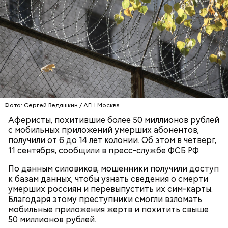
смерти пенсионерки внук занял у нее полмиллиона
рублей.
Тогда медики не смогли установить точную
причину смерти Константина. Подозрения
родителей погибшего юноши пали на Миссюру, но
доказать его причастность к кончине их сына не
удалось. Когда же подозреваемого задержали, он
заявил, что ничего не подсыпал в морс и утверждал,
что яд могли добавить в бутылку
некие
Фото: Сергей Ведяшкин / АГН Москва
недоброжелатели
.
Аферисты, похитившие более 50 миллионов рублей
Play
с мобильных приложений умерших абонентов,
получили от 6 до 14 лет колонии. Об этом в четверг,
Video
11 сентября, сообщили в пресс-службе ФСБ РФ.
По данным силовиков, мошенники получили доступ
к базам данных, чтобы узнать сведения о смерти
Блогеру грозило до семи лет лишения свободы.
умерших россиян и перевыпустить их сим-карты.
Благодаря этому преступники смогли взломать
мобильные приложения жертв и похитить свыше
50 миллионов рублей.