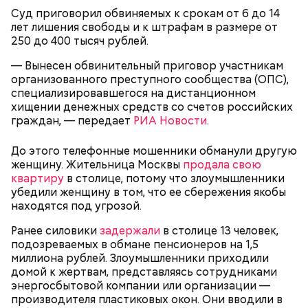
Суд приговорил обвиняемых к срокам от 6 до 14
Видео: пресс-служба ГСУ СК по Московской области
лет лишения свободы и к штрафам в размере от
250 до 400 тысяч рублей.
— Мы съездили за витаминами, вернулись обратно,
— Вынесен обвинительный приговор участникам
поднялись домой. У него ухудшилось самочувствие
организованного преступного сообщества (ОПС),
через сутки... Его увезли в больницу,
специализировавшегося на дистанционном
реанимировали, и там он скончался, — рассказывал
хищении денежных средств со счетов российских
Миссюра на допросе.
граждан, — передает
РИА Новости
.
До этого телефонные мошенники обманули другую
женщину. Жительница Москвы
продала свою
Родственники обналичивали деньги и возвращали
квартиру
в столице, потому что злоумышленники
их Гасанову. А чтобы пользоваться деньгами и не
убедили женщину в том, что ее сбережения якобы
вызвать подозрений у налоговой, Гасанов либо
находятся под угрозой.
распределял их между еще несколькими счетами,
либо
покупал на них квартиры
.
Ранее силовики
задержали
в столице 13 человек,
подозреваемых в обмане пенсионеров на 1,5
миллиона рублей. Злоумышленники приходили
домой к жертвам, представляясь сотрудниками
Следующим подопытным стал друг детства
энергосбытовой компании или организации —
Миссюры Константин. 3 февраля того же года,
производителя пластиковых окон. Они вводили в
когда молодые люди ехали вместе в машине,