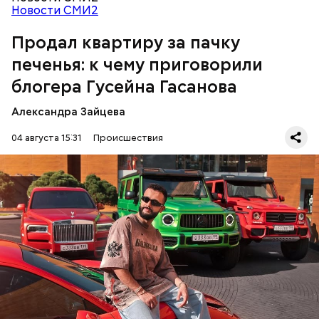
Новости СМИ2
Продал квартиру за пачку
печенья: к чему приговорили
блогера Гусейна Гасанова
Александра Зайцева
Кто еще был жертвой Миссюры
04 августа 15:31
Происшествия
Фото: База розыска МВД РФ
В мае 2025 года МВД РФ объявило в
международный розыск
блогера Гусейна Гасанова.
В его отношении возбудили уголовное дело о
неуплате налогов и легализации преступных
доходов в особо крупном размере. В тот же день
НАЛОГИ
ПОИСК ЛЮДЕЙ
ДЕНЬГИ
МВД
мужчину
заочно арестовали
.
ГАСАН ГУСЕЙНОВ