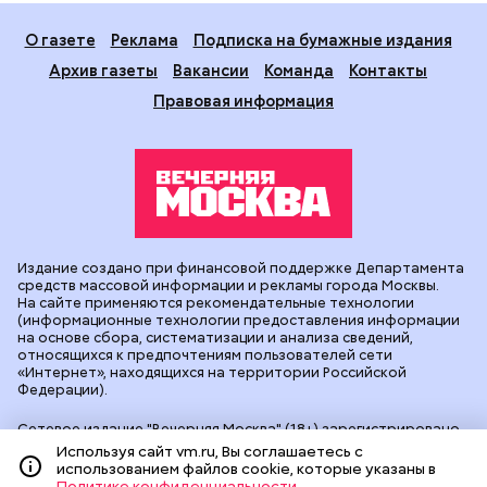
О газете
Реклама
Подписка на бумажные издания
Архив газеты
Вакансии
Команда
Контакты
Правовая информация
Издание создано при финансовой поддержке Департамента
средств массовой информации и рекламы города Москвы.
На сайте применяются рекомендательные технологии
(информационные технологии предоставления информации
на основе сбора, систематизации и анализа сведений,
относящихся к предпочтениям пользователей сети
«Интернет», находящихся на территории Российской
Федерации).
Сетевое издание "Вечерняя Москва" (18+) зарегистрировано
в Федеральной службе по надзору в сфере связи,
Используя сайт vm.ru, Вы соглашаетесь с
информационных технологий и массовых коммуникаций
использованием файлов cookie, которые указаны в
(Роскомнадзор). Свидетельство о регистрации ЭЛ № ФС 77 -
Политике конфиденциальности