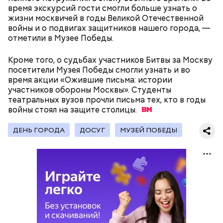
сороков».
время экскурсий гости смогли больше узнать о
жизни москвичей в годы Великой Отечественной
войны и о подвигах защитников нашего города, —
отметили в Музее Победы.
Кроме того, о судьбах участников Битвы за Москву
посетители Музея Победы смогли узнать и во
На главной странице сайта
karta.mos.ru
можно
время акции «Ожившие письма: истории
найти тематические подборки скидок и самые
участников обороны Москвы». Студенты
выгодные предложения, которые доступны на
театральных вузов прочли письма тех, кто в годы
Где проходит
данный момент.
войны стоял на защите
столицы.
ДЕНЬ ГОРОДА
ДОСУГ
МУЗЕЙ ПОБЕДЫ
Большой Гнездниковский переулок
«Кинематографическая лужа»:
Метароман не для всех: чем
булгаковед — о новой
удивит новая экранизация
экранизации «Мастера и
«Мастера и Маргариты»
Маргариты»