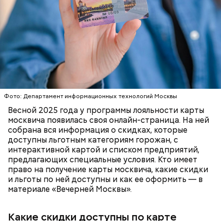
бытовая техника и электроника;
товары для дома;
Существуют несколько версий, какой именно дом
туризм (санатории, гостиницы, турфирмы).
стал прототипом жилища Мастера. Но согласно
Скидки по карте москвича доступны в следующих
самой популярной — это подвал дома № 9, что в
категориях:
Мансуровском переулке. Здесь жили друзья
Булгакова — братья Топлениновы. Писатель часто
приходил к ним в гости и работал над «Мастером и
ПОРТАЛ MOS.RU
МОСКВА
ЛЬГОТЫ
Маргаритой».
В настоящее время велоинфраструктура «Зеленого
кольца» реализована в пяти округах города,
Фото: Департамент информационных технологий Москвы
подчеркнули в ЦОДД:
Весной 2025 года у программы лояльности карты
москвича появилась своя онлайн-страница. На ней
собрана вся информация о скидках, которые
доступны льготным категориям горожан, с
интерактивной картой и списком предприятий,
предлагающих специальные условия. Кто имеет
право на получение карты москвича, какие скидки
и льготы по ней доступны и как ее оформить — в
материале «Вечерней Москвы».
Какие скидки доступны по карте
Подвал Мастера