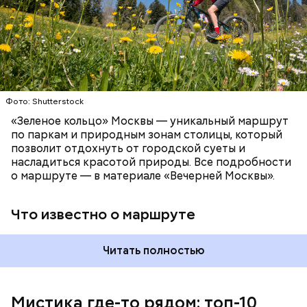
САМОКАТЫ
МОСКВА
Патриаршие пруды
Фото: Shutterstock
«Зеленое кольцо» Москвы — уникальный маршрут
по паркам и природным зонам столицы, который
позволит отдохнуть от городской суеты и
насладиться красотой природы. Все подробности
о маршруте — в материале «Вечерней Москвы».
Что известно о маршруте
Читать полностью
Мистика где-то рядом: топ-10