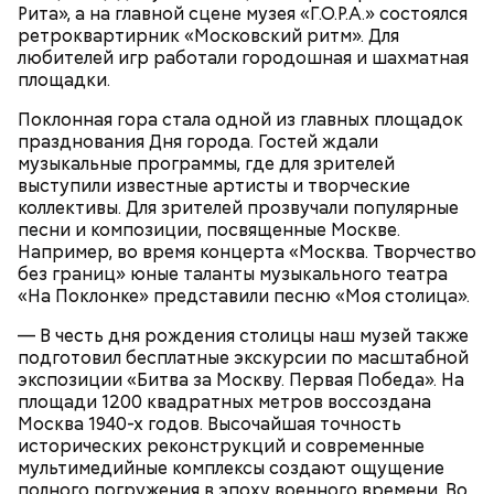
Борисовские пруды;
программе лояльности. Там же можно заполнить и
Рита», а на главной сцене музея «Г.О.Р.А.» состоялся
Царицыно;
отправить заявку на присоединение к ней.
ретроквартирник «Московский ритм». Для
Исследователи считают, что в Большом
Битцевский лес;
любителей игр работали городошная и шахматная
Гнездниковском переулке Михаил Булгаков
Теплый Стан;
площадки.
впервые увидел Елену Шиловскую. Она была его
Парк победы;
третьей женой и хранительницей литературного
Долину реки Сетунь;
Поклонная гора стала одной из главных площадок
наследия писателя. Они познакомились в доме №
Парк Фили;
празднования Дня города. Гостей ждали
10, когда были в гостях у общих друзей. Они сразу
Парк Покровское-Стрешнево;
музыкальные программы, где для зрителей
влюбились друг в друга, несмотря на то, что оба на
Тимирязевский парк.
выступили известные артисты и творческие
тот момент состояли в браке.
коллективы. Для зрителей прозвучали популярные
песни и композиции, посвященные Москве.
Например, во время концерта «Москва. Творчество
без границ» юные таланты музыкального театра
Маршрут зеленого кольца проходит через:
В разделе «Каталог» представлены все
«На Поклонке» представили песню «Моя столица».
предложения партнеров. В нем можно включить
сортировку по типам льготы, интересующим
— В честь дня рождения столицы наш музей также
товарам и услугам, брендам, станциям метро и
подготовил бесплатные экскурсии по масштабной
В Большом Гнездниковском переулке Мастер
другим.
экспозиции «Битва за Москву. Первая Победа». На
впервые увидел Маргариту с букетом мимоз в
площади 1200 квадратных метров воссоздана
руках. Именно здесь в доме № 10, где было
Москва 1940-х годов. Высочайшая точность
московское отделение газеты «Накануне», работал
исторических реконструкций и современные
Михаил Булгаков. Кстати, этот дом упоминается в
мультимедийные комплексы создают ощущение
сборнике писателя «Дьяволиада» и очерке «Сорок
полного погружения в эпоху военного времени. Во