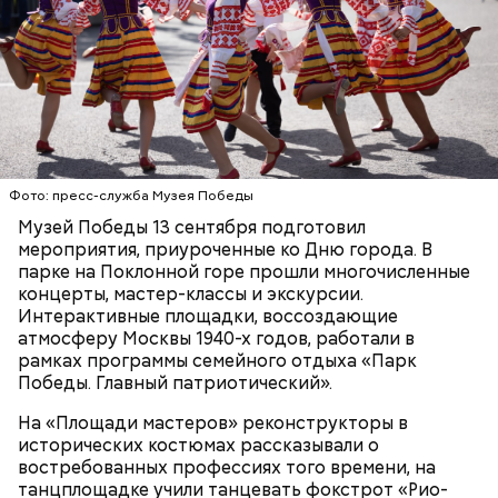
Кто может получить карту москвича
Фото: пресс-служба Музея Победы
Музей Победы 13 сентября подготовил
Карта маршрута
Дом Грибоедова
мероприятия, приуроченные ко Дню города. В
парке на Поклонной горе прошли многочисленные
Фото: Пресс-служба ЦОДД
концерты, мастер-классы и экскурсии.
Интерактивные площадки, воссоздающие
Ботанический сад РАН;
атмосферу Москвы 1940-х годов, работали в
ВДНХ;
рамках программы семейного отдыха «Парк
Лосиный Остров;
Победы. Главный патриотический».
Измайловский парк;
Кемеровский лесопарк;
Также существует раздел «Стать партнером»,
На «Площади мастеров» реконструкторы в
Парк Кузьминки;
который будет полезен представителям бизнеса. В
исторических костюмах рассказывали о
Парк 850-летия Москвы;
нем можно найти информацию о том, какие
востребованных профессиях того времени, на
Братеевскую пойму;
преимущества дает предпринимателям участие в
танцплощадке учили танцевать фокстрот «Рио-