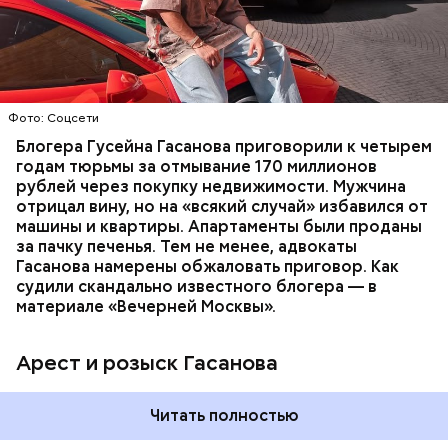
неуплате налогов и легализации преступных
доходов в особо крупном размере. В тот же день
НАЛОГИ
ПОИСК ЛЮДЕЙ
ДЕНЬГИ
МВД
мужчину
заочно арестовали
.
ГАСАН ГУСЕЙНОВ
Фото: Соцсети
Блогера Гусейна Гасанова приговорили к четырем
годам тюрьмы за отмывание 170 миллионов
рублей через покупку недвижимости. Мужчина
отрицал вину, но на «всякий случай» избавился от
машины и квартиры. Апартаменты были проданы
за пачку печенья. Тем не менее, адвокаты
Гасанова намерены обжаловать приговор. Как
судили скандально известного блогера — в
материале «Вечерней Москвы».
Арест и розыск Гасанова
Читать полностью