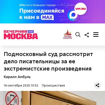
Гусейн Гасанов на момент начала расследования
находился в ОАЭ. Узнав о своем заочном аресте,
блогер заявил, что ни в чем не виновен и уже
погасил все долги перед налоговой на еще
большую сумму — 320 миллионов рублей.
Подмосковный суд рассмотрит
дело писательницы за ее
экстремистские произведения
Кирилл Амбуль
16 сентября 2025 10:52
Происшествия