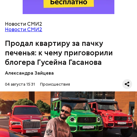
чем 170 миллионов рублей. Эти деньги он якобы
распределил между родственниками и
собственными счетами.
Новости СМИ2
Новости СМИ2
Продал квартиру за пачку
печенья: к чему приговорили
блогера Гусейна Гасанова
Александра Зайцева
04 августа 15:31
Происшествия
Фото: База розыска МВД РФ
В мае 2025 года МВД РФ объявило в
международный розыск
блогера Гусейна Гасанова.
В его отношении возбудили уголовное дело о