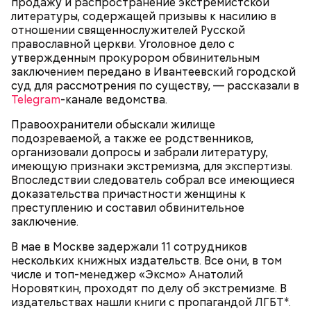
продажу и распространение экстремистской
литературы, содержащей призывы к насилию в
отношении священнослужителей Русской
православной церкви. Уголовное дело с
утвержденным прокурором обвинительным
заключением передано в Ивантеевский городской
суд для рассмотрения по существу, — рассказали в
Telegram
-канале ведомства.
Правоохранители обыскали жилище
подозреваемой, а также ее родственников,
организовали допросы и забрали литературу,
имеющую признаки экстремизма, для экспертизы.
Впоследствии следователь собрал все имеющиеся
доказательства причастности женщины к
преступлению и составил обвинительное
заключение.
Родственники обналичивали деньги и возвращали
их Гасанову. А чтобы пользоваться деньгами и не
В мае в Москве задержали 11 сотрудников
вызвать подозрений у налоговой, Гасанов либо
нескольких книжных издательств. Все они, в том
распределял их между еще несколькими счетами,
числе и топ-менеджер «Эксмо» Анатолий
либо
покупал на них квартиры
.
Норовяткин, проходят по делу об экстремизме. В
издательствах нашли книги с пропагандой ЛГБТ*.