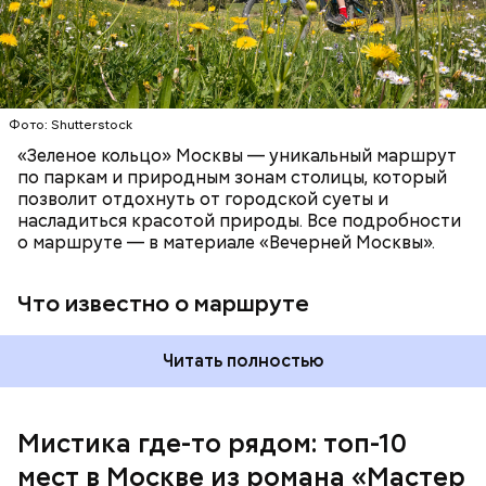
Патриаршие пруды
Фото: Shutterstock
«Зеленое кольцо» Москвы — уникальный маршрут
по паркам и природным зонам столицы, который
позволит отдохнуть от городской суеты и
насладиться красотой природы. Все подробности
о маршруте — в материале «Вечерней Москвы».
Что известно о маршруте
Читать полностью
Мистика где-то рядом: топ-10
мест в Москве из романа «Мастер
На данный момент квартира на Большой Садовой