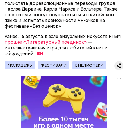
полистать дореволюционные переводы трудов
Чарлза Дарвина, Карла Маркса и Вольтера. Также
посетители смогут поупражняться в китайском
языке и испытать возможности VR-очков на
фестивале «Без оценок».
На главной странице сайта
karta.mos.ru
можно
Ранее, 15 августа, в зале визуальных искусств РГБМ
найти тематические подборки скидок и самые
прошел «Литературный поединок»
—
выгодные предложения, которые доступны на
интеллектуальная игра для любителей книг и
Где проходит
данный момент.
обсуждений.
МОЛОДЕЖЬ
ФЕСТИВАЛИ
БИБЛИОТЕКИ
Большой Гнездниковский переулок
«Кинематографическая лужа»:
Метароман не для всех: чем
булгаковед — о новой
удивит новая экранизация
экранизации «Мастера и
«Мастера и Маргариты»
Маргариты»