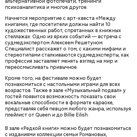
альтернативной фотопечати, тренинги
Исследователи считают, что в Большом
Битцевский лес;
психоаналитика и многое другое.
Гнездниковском переулке Михаил Булгаков
Теплый Стан;
впервые увидел Елену Шиловскую. Она была его
Парк победы;
Начнется мероприятие с арт-квеста «Между
третьей женой и хранительницей литературного
Долину реки Сетунь;
книгами», где посетители должны найти 10
наследия писателя. Они познакомились в доме №
Парк Фили;
художественных работ, спрятанных в книжных
10, когда были в гостях у общих друзей. Они сразу
Парк Покровское-Стрешнево;
стеллажах. Одно из ярких событий — встреча с
влюбились друг в друга, несмотря на то, что оба на
Тимирязевский парк.
судмедэкспертом Алексеем Решетуном.
тот момент состояли в браке.
Специалист расскажет о том, с какими мифами и
стереотипами сталкиваются судмедэксперты, как
профессия заставляет менять взгляд на мир и
переосмысливать привычное.
Маршрут зеленого кольца проходит через:
В разделе «Каталог» представлены все
предложения партнеров. В нем можно включить
Кроме того, на фестивале можно будет
сортировку по типам льготы, интересующим
познакомиться с настольными играми для всех
товарам и услугам, брендам, станциям метро и
возрастов. Также в зале «Музыкальный подвал» у
В Большом Гнездниковском переулке Мастер
другим.
гостей появится возможность показать свои
впервые увидел Маргариту с букетом мимоз в
вокальные способности в формате караоке,
руках. Именно здесь в доме № 10, где было
представляя себя певцом любого жанра, используя
московское отделение газеты «Накануне», работал
плейлист от Queen и до Billie Eilish.
Михаил Булгаков. Кстати, этот дом упоминается в
сборнике писателя «Дьяволиада» и очерке «Сорок
сороков».
В зале «Редкой книги» можно будет познакомиться
с изданиями коллекции семьи Романовых,