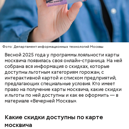
Существуют несколько версий, какой именно дом
туризм (санатории, гостиницы, турфирмы).
стал прототипом жилища Мастера. Но согласно
Скидки по карте москвича доступны в следующих
самой популярной — это подвал дома № 9, что в
категориях:
Мансуровском переулке. Здесь жили друзья
Булгакова — братья Топлениновы. Писатель часто
приходил к ним в гости и работал над «Мастером и
ПОРТАЛ MOS.RU
МОСКВА
ЛЬГОТЫ
Маргаритой».
В настоящее время велоинфраструктура «Зеленого
кольца» реализована в пяти округах города,
Фото: Департамент информационных технологий Москвы
подчеркнули в ЦОДД:
Весной 2025 года у программы лояльности карты
москвича появилась своя онлайн-страница. На ней
собрана вся информация о скидках, которые
доступны льготным категориям горожан, с
интерактивной картой и списком предприятий,
предлагающих специальные условия. Кто имеет
право на получение карты москвича, какие скидки
и льготы по ней доступны и как ее оформить — в
материале «Вечерней Москвы».
Какие скидки доступны по карте
Подвал Мастера
москвича
— На сегодняшний день уже готово более 50