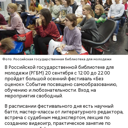
Кто может получить карту москвича
Карта маршрута
Дом Грибоедова
Фото: Российская государственная библиотека для молодежи
Фото: Пресс-служба ЦОДД
В Российской государственной библиотеке для
молодежи (РГБМ) 20 сентября с 12:00 до 22:00
Ботанический сад РАН;
пройдет большой осенний фестиваль «Без
ВДНХ;
оценок». Событие посвящено самообразованию,
Лосиный Остров;
обучению и любознательности. Вход на
Измайловский парк;
мероприятия свободный.
Кемеровский лесопарк;
Также существует раздел «Стать партнером»,
Парк Кузьминки;
который будет полезен представителям бизнеса. В
В расписании фестивального дня есть научный
Парк 850-летия Москвы;
нем можно найти информацию о том, какие
баттл, мастер-классы от литературного редактора,
Братеевскую пойму;
преимущества дает предпринимателям участие в
встреча с судебным медэкспертом, лекция по
Борисовские пруды;
программе лояльности. Там же можно заполнить и
созданию видеоигр, практическое занятие по
Царицыно;
отправить заявку на присоединение к ней.