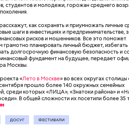
в, студентов и молодежи, горожан среднего возр
поколения.
для автовладельцев (заправки, мойки и так далее);
«Тяжелейшая
Людей разброс
расскажут, как сохранять и приумножать личные с
 услуги;
психоэмоциональная травма
проезжей части:
рвые шаги в инвестициях и предпринимательстве,
ария и зоотовары;
для мужчины»: что такое
легковушка сби
инансовых рисков и мошенников. Все это поможет
 товары;
гинекомастия
пешеходов в Ом
м грамотно планировать личный бюджет, избегать
 развлечения;
ать долгосрочную финансовую безопасность и с
рестораны;
инансовый фундамент на будущее, передает офи
а (частные клиники);
ра Москвы.
ание (курсы и учебные центры);
;
проекта «
Лето в Москве
» во всех округах столицы 
 сентября прошло более 140 окружных семейных
рия и косметика;
й, среди которых «ЛИЦА», «Знатоки района» и «
ы питания (супермаркеты, магазины у дома);
седи». В общей сложности их посетили более 35 
ные магазины;
 Мастера
ание, право и финансы;
 техника и электроника;
для дома;
ДОСУГ
ФЕСТИВАЛИ
(санатории, гостиницы, турфирмы).
ее время велоинфраструктура «Зеленого кольца»