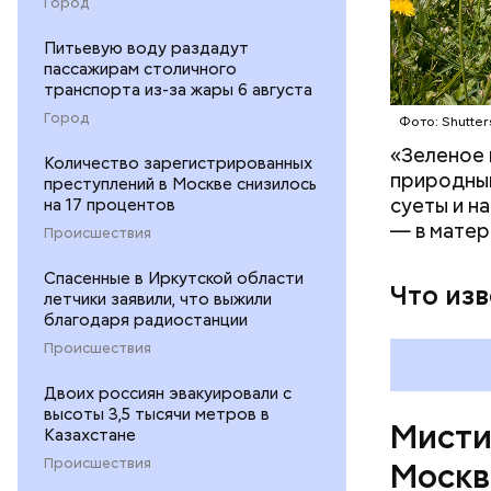
Город
Питьевую воду раздадут
пассажирам столичного
транспорта из-за жары 6 августа
Город
Фото: Shutter
На данный
Булгакова
«Зеленое 
Количество зарегистрированных
большим к
природным
преступлений в Москве снизилось
суеты и н
на 17 процентов
— в матер
Происшествия
Спасенные в Иркутской области
Что из
летчики заявили, что выжили
благодаря радиостанции
Происшествия
Двоих россиян эвакуировали с
высоты 3,5 тысячи метров в
Мисти
Казахстане
Происшествия
Москв