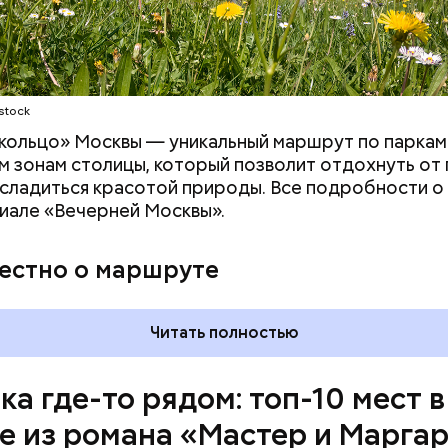
stock
 момент квартира на Большой Садовой стала Муз
. В ней воссоздана атмосфера жизни и быта начала
кольцо» Москвы — уникальный маршрут по паркам
оличеством вещей, которые имеют отношение к р
 зонам столицы, который позволит отдохнуть от
асладиться красотой природы. Все подробности 
иале «Вечерней Москвы».
вестно о маршруте
Читать полностью
ка где-то рядом: топ-10 мест в
е из романа «Мастер и Марга