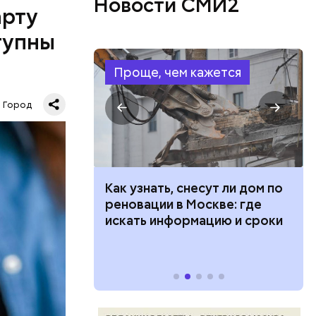
Новости СМИ2
арту
тупны
Проще, чем кажется
Город
х:
 100 тысяч
Как узнать, снесут ли дом по
дарства при
реновации в Москве: где
ии: кто может
искать информацию и сроки
 какие нужны
Патриаршие
есь поэт
с Воландом
сло, и
е улицы