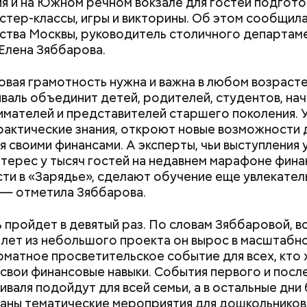
я и на Южном речном вокзале для гостей подгото
астер-классы, игры и викторины. Об этом сообщил
ства Москвы, руководитель столичного департам
Елена Зяббарова.
вая грамотность нужна и важна в любом возраст
валь объединит детей, родителей, студентов, н
erstock
мателей и представителей старшего поколения. 
рактические знания, откроют новые возможности 
я своими финансами. А эксперты, чьи выступления 
нтерес у тысяч гостей на недавнем марафоне фин
т несколько версий, какой именно дом стал прот
ти в «Зарядье», сделают обучение еще увлекател
стера. Но согласно самой популярной — это под
 — отметила Зяббарова.
в Мансуровском переулке. Здесь жили друзья Булг
плениновы. Писатель часто приходил к ним в гости
йти информацию о льготах и скидках
ером и Маргаритой».
 пройдет в девятый раз. По словам Зяббаровой, вс
 затрагивает востребованные улицы районов. Т
 лет из небольшого проекта он вырос в масштабн
жители разных районов смогут как отдыхать, так и
матное просветительское событие для всех, кто 
реализованным велополосам и велодорожкам.
 свои финансовые навыки. События первого и посл
иваля подойдут для всей семьи, а в остальные дни
аны тематические мероприятия для дошкольников