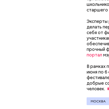
школьнико
старшего 
скидки 
аптеки;
Эксперты 
бытовые
делать пе
ветерин
себя от ф
детские
участника
досуг и
обеспечив
кафе и 
прочный ф
медицин
портал
мэ
образов
одежда
В рамках 
оптика;
июня по 6
парфюме
фестивале
продукт
добрые со
спортив
человек.
Подвал
страхов
бытовая
товары 
МОСКВА
туризм 
В настоящ