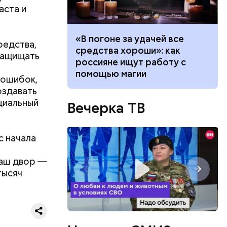
аста и
ало по
«В погоне за удачей все
редства,
 как
средства хороши»: как
 защищать
ла толпу
россияне ищут работу с
ске
помощью магии
 ошибок,
оздавать
циальный
Вечерка ТВ
с начала
Наш двор —
тысяч