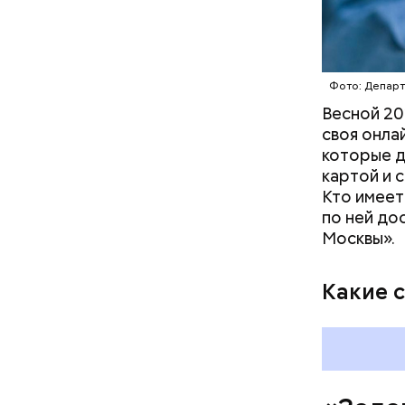
Малой Бро
прудах ст
— На сего
Бегемота,
веломаршр
— от Тими
Фото: Депар
велополос
Весной 20
участки о
своя онла
которые д
картой и 
Кто имеет
по ней до
Москвы».
Какие 