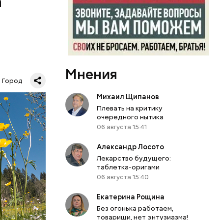
а
«Зеленое
Мнения
 Москве.
Город
КВА
Михаил Щипанов
Плевать на критику
очередного нытика
06 августа 15:41
Александр Лосото
Лекарство будущего:
таблетка-оригами
06 августа 15:40
Екатерина Рощина
Без огонька работаем,
товарищи, нет энтузиазма!