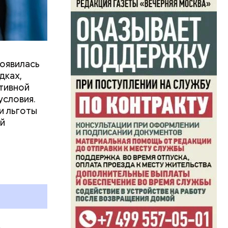
иарших
ьева и
омцами.
о продлили
проложения
товы
появилась
дках,
тивной
условия.
и льготы
ей