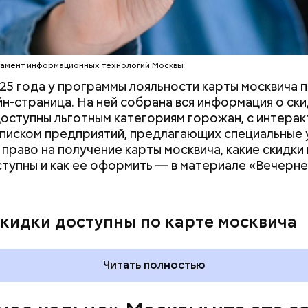
нной и Ермолаевского переулка. Сейчас на Патр
оит знак с изображением силуэтов Воланда, Коров
дняшний день уже готово более 50 процентов
 который предостерегает от разговоров с незнак
ута, то есть около 71 километра. В 2023 году ег
рязевского парка до Лосиного Острова за счет 
тамент информационных технологий Москвы
 на улицах между парками. Таким образом, уже го
25 года у программы лояльности карты москвича 
т метро «Профсоюзная» до Лосиного Острова.
йн-страница. На ней собрана вся информация о ски
оступны льготным категориям горожан, с интерак
списком предприятий, предлагающих специальные 
 право на получение карты москвича, какие скидки 
ступны и как ее оформить — в материале «Вечерн
скидки доступны по карте москвича
Читать полностью