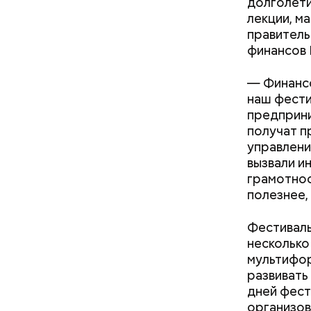
долголети
лекции, м
правитель
финансов 
— Финансо
наш фести
Фото: Shutt
предприни
получат п
управлени
вызвали и
Существую
грамотнос
жилища Ма
полезнее,
№ 9, что 
братья То
Как на
над «Маст
Фестиваль
— Маршрут
несколько
образом, 
мультифор
делам по 
развивать
дней фест
организов