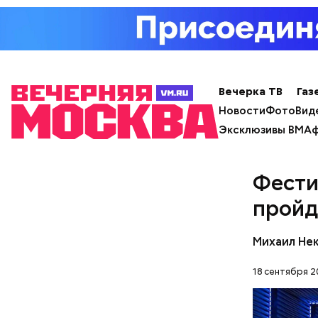
В разделе
Большо
можно вкл
и услугам
Вечерка ТВ
Газ
Новости
Фото
Вид
Эксклюзивы ВМ
Аф
Фести
пройд
Михаил Не
18 сентября 2