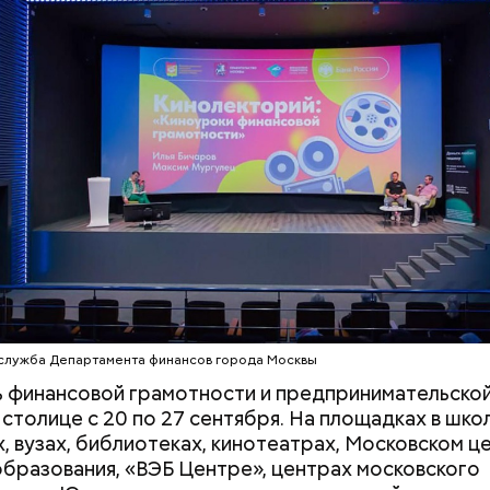
оходит
й странице сайта
karta.mos.ru
можно найти темати
 деревянный дом построили в начале XIX века,
скидок и самые выгодные предложения, которые 
ительно, в 1830 годах. В здании есть полуподваль
 момент.
обустроен под жилое помещение.
служба Департамента финансов города Москвы
 финансовой грамотности и предпринимательской
 столице с 20 по 27 сентября. На площадках в шко
, вузах, библиотеках, кинотеатрах, Московском ц
образования, «ВЭБ Центре», центрах московского