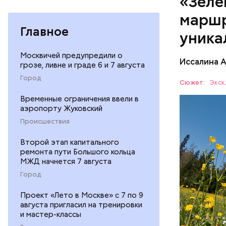
«Зеле
Патриа
маршр
Главное
уника
Москвичей предупредили о
Иссалина 
грозе, ливне и граде 6 и 7 августа
Как расск
Город
кольцо» с
Сюжет:
Экск
Протяженн
СПОРТ
Временные ограничения ввели в
аэропорту Жуковский
Происшествия
Второй этап капитального
ремонта пути Большого кольца
МЖД начнется 7 августа
Город
Проект «Лето в Москве» с 7 по 9
августа пригласил на тренировки
и мастер-классы