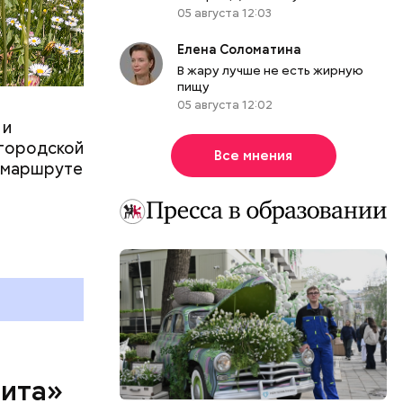
05 августа 12:03
Елена Соломатина
В жару лучше не есть жирную
пищу
еем
05 августа 12:02
 ХХ века с
 и
оману.
 городской
Все мнения
о маршруте
рита»