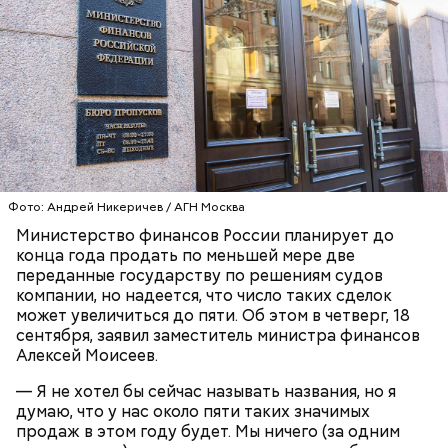
День «Счастье случается» был инициирован
Тайным обществом счастливых людей, чтобы
Кабачки, тушеные с курицей
напомнить людям, что счастье на самом деле
кроется в мелочах. Отпраздновать этот день
Эндокринолог Куликова
Уберут отеки и улучшат зрение:
Как приготовить домашний
объяснила, в чем заключается
можно, поделившись с другими людьми
диетолог Соломатина рассказала
Фото: Андрей Никеричев / АГН Москва
майонез: три простых рецепта
польза сезонных овощей и
счастливыми моментами из своей жизни.
о пользе кабачков
Министерство финансов России планирует до
фруктов
конца года продать по меньшей мере две
переданные государству по решениям судов
компании, но надеется, что число таких сделок
может увеличиться до пяти. Об этом в четверг, 18
сентября, заявил заместитель министра финансов
Алексей Моисеев.
— Я не хотел бы сейчас называть названия, но я
думаю, что у нас около пяти таких значимых
продаж в этом году будет. Мы ничего (за одним