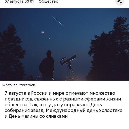
07 августа 00:01
Общество
День собирания звезд учрежден в честь
метеорного потока Персеиды, который ежегодно
— Кабачки, порезанные кубиками, нужно легко
можно наблюдать в августе. Все любители
обжарить на сковороде. К ним добавляются зелень
смотреть на звездопад 7 августа выезжают за
петрушки, чеснок, соль и оливковое масло.
город — в местность, где нет светового
Получается очень вкусно, — поделился рецептом
ЕДА
ПРАЗДНИКИ
ЗВЕЗДОПАД
загрязнения и где можно невооруженным глазом
Копылов.
СЛАДОСТИ
АСТРОНОМИЯ
наблюдать за падающими звездами.
Фото: shutterstock
7 августа в России и мире отмечают множество
праздников, связанных с разными сферами жизни
общества. Так, в эту дату справляют День
собирания звезд, Международный день холостяка
кабачок;
и День малины со сливками.
петрушка;
чеснок;