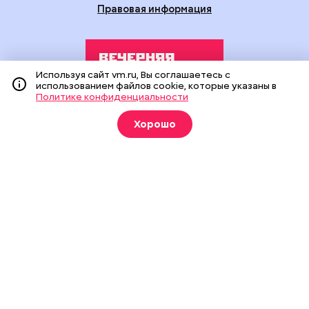
Правовая информация
Используя сайт vm.ru, Вы соглашаетесь с
использованием файлов cookie, которые указаны в
Политике конфиденциальности
Издание создано при финансовой поддержке Департамента
Хорошо
средств массовой информации и рекламы города Москвы.
На сайте применяются рекомендательные технологии
(информационные технологии предоставления информации
на основе сбора, систематизации и анализа сведений,
относящихся к предпочтениям пользователей сети
«Интернет», находящихся на территории Российской
Федерации).
Сетевое издание "Вечерняя Москва" (18+) зарегистрировано
в Федеральной службе по надзору в сфере связи,
информационных технологий и массовых коммуникаций
(Роскомнадзор). Свидетельство о регистрации ЭЛ № ФС 77 -
90524 от 09.12.2025. Учредитель: АО "Редакция газеты
"Вечерняя Москва". Главный редактор
vm.ru
: Александр
Геннадьевич Глуходедов. Адрес редакции: 127015, г.Москва,
Бумажный пр-д, д. 14, стр. 2. Телефон:
+7(499)557-04-24
. Адрес
эл.почты:
edit@vm.ru
. Почта для связи с редакцией сайта: