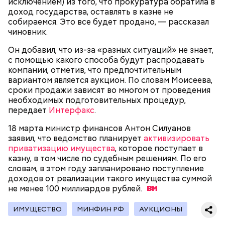
исключением) из того, что прокуратура обратила в
доход государства, оставлять в казне не
собираемся. Это все будет продано, — рассказал
чиновник.
День «Счастье случается»
Противень ставится в духовку, разогретую до 180–
Он добавил, что из-за «разных ситуаций» не знает,
190 градусов. Спагетти из кабачка нужно запекать
с помощью какого способа будут распродавать
25–30 минут.
компании, отметив, что предпочтительным
вариантом является аукцион. По словам Моисеева,
сроки продажи зависят во многом от проведения
необходимых подготовительных процедур,
передает
Интерфакс
.
18 марта министр финансов Антон Силуанов
заявил, что ведомство планирует
активизировать
приватизацию имущества
, которое поступает в
казну, в том числе по судебным решениям. По его
словам, в этом году запланировано поступление
доходов от реализации такого имущества суммой
Международный день бесконечности придумал
— Кабачки нужно натереть длинными слайсами
не менее 100 миллиардов
рублей.
американский философ Жан-Пьер Ади Феньо в
(это можно сделать на специальной терке),
1987 году. Так как цифра восемь похожа на знак
похожими на спагетти, и уложить в противень.
ИМУЩЕСТВО
МИНФИН РФ
АУКЦИОНЫ
День малины со сливками отмечается в США в
бесконечности, то и дата была выбрана «08.08». В
Дальше нужно добавить немного растительного