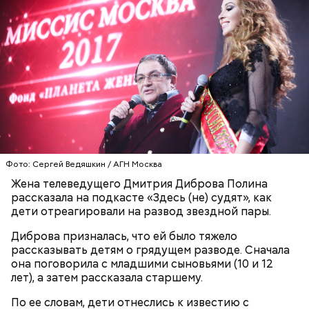
беременным, кормящим женщинам;
людям с ослабленной иммунной системой;
пожилым;
детям.
Ингредиенты:
Фото: Сергей Ведяшкин / АГН Москва
Жена телеведущего Дмитрия Диброва Полина
рассказала на подкасте «Здесь (не) судят», как
дети отреагировали на развод звездной пары.
Диброва призналась, что ей было тяжело
рассказывать детям о грядущем разводе. Сначала
она поговорила с младшими сыновьями (10 и 12
лет), а затем рассказала старшему.
Ранние плоды, по словам врача, лучше не есть:
По ее словам, дети отнеслись к известию с