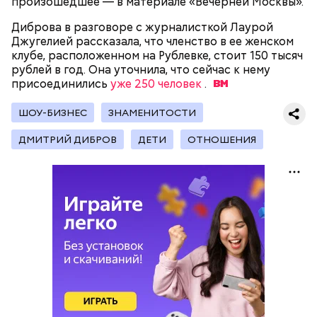
произошедшее — в материале «Вечерней Москвы».
Диброва в разговоре с журналисткой Лаурой
Джугелией рассказала, что членство в ее женском
— Кабачки, порезанные кубиками, нужно легко
клубе, расположенном на Рублевке, стоит 150 тысяч
обжарить на сковороде. К ним добавляются зелень
рублей в год. Она уточнила, что сейчас к нему
петрушки, чеснок, соль и оливковое масло.
присоединились
уже 250 человек
.
Получается очень вкусно, — поделился рецептом
Копылов.
ШОУ-БИЗНЕС
ЗНАМЕНИТОСТИ
ДМИТРИЙ ДИБРОВ
ДЕТИ
ОТНОШЕНИЯ
с сахарным диабетом;
лишним весом.
кабачок;
петрушка;
чеснок;