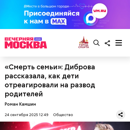
порезанную брынзу. Затем добавляются помидоры
черри или грунтовые, — рассказал шеф-повар.
— Там может содержаться огромное количество
нитратов, которое вызовет головокружение,
гипоксию и ухудшение физического состояния, —
предостерегла Соломатина.
«Смерть семьи»: Диброва
рассказала, как дети
кабачок;
брынза;
отреагировали на развод
растительное масло;
родителей
помидоры черри либо грунтовые.
Роман Камшин
24 сентября 2025 12:49
Общество