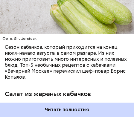
немного, поэтому никакого вреда от него не будет.
Чем разнообразнее рацион питания человека, тем
лучше. Потому что это исключает вероятность
возникновения дефицитов микроэлементов, —
заверил специалист.
Фото: Shutterstock
Фото: Shutterstock
Сезон кабачков, который приходится на конец
июля–начало августа, в самом разгаре. Из них
можно приготовить много интересных и полезных
блюд. Топ-5 необычных рецептов с кабачками
«Вечерней Москве» перечислил шеф-повар Борис
Вред дыни
Копылов.
Салат из жареных кабачков
А врач-эндокринолог Алексей Калинчев рассказал,
что существует множество блюд, где используют
растение.
Читать полностью
кремний — укрепляет кости, зубы, волосы и
ногти и оказывает омолаживающее действие;
витамин С — работает как антиоксидант,
иммуномодулятор, помогает выработке