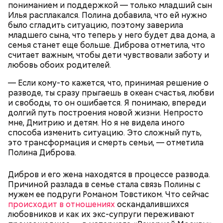
пониманием и поддержкой — только младший сын
Терапевт Кондрахин назвал
Илья расплакался. Полина добавила, что ей нужно
Чистит сосуды и защищает от
продукты и напитки, которые
было сгладить ситуацию, поэтому заверила
рака: чем полезен кресс-салат
выводят токсины из организма
младшего сына, что теперь у него будет два дома, а
семья станет еще больше. Диброва отметила, что
считает важным, чтобы дети чувствовали заботу и
любовь обоих родителей.
— Если кому-то кажется, что, принимая решение о
Спагетти из кабачков
разводе, ты сразу прыгаешь в океан счастья, любви
и свободы, то он ошибается. Я понимаю, впереди
долгий путь построения новой жизни. Непросто
мне, Дмитрию и детям. Но я не видела иного
способа изменить ситуацию. Это сложный путь,
— В дыне содержится много сахара, который
это трансформация и смерть семьи, — отметила
представлен фруктозой. С одной стороны — это
Полина Диброва.
хорошо, потому что дает энергию. Но важно
помнить, что сладкими дынями не нужно сильно
Дибров и его жена находятся в процессе развода.
увлекаться, так же как и арбузами, людям с
Причиной разлада в семье стала связь Полины с
сахарным диабетом и лишним весом, —
мужем ее подруги Романом Товстиком. Что сейчас
подчеркнула доктор.
происходит в отношениях
оскандалившихся
любовников и как их экс-супруги переживают