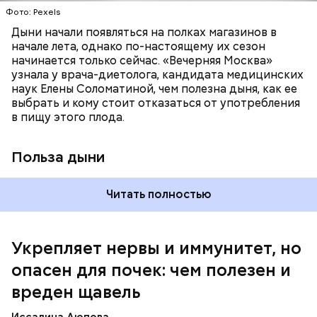
калий — оказывает мочегонное действие,
Фото: Pexels
поддерживает сердечно-сосудистую
систему и предотвращает скачки давления;
Дыни начали появляться на полках магазинов в
магний — помогает калию и не дает сосудам
начале лета, однако по-настоящему их сезон
спазмироваться.
начинается только сейчас. «Вечерняя Москва»
узнала у врача-диетолога, кандидата медицинских
наук Елены Соломатиной, чем полезна дыня, как ее
По мнению специалиста, здоровому человеку
выбрать и кому стоит отказаться от употребления
достаточно включать щавель в рацион несколько
в пищу этого плода.
раз в месяц. В небольших количествах в свежем
виде или припущенном на сковороде.
Польза дыни
Читать полностью
Укрепляет нервы и иммунитет, но
опасен для почек: чем полезен и
— Если человек уже болеет мочекаменной
вреден щавель
болезнью, щавель ему не рекомендуется. При
артрите, гастрите, холецистите, синдроме
Иссалина Аюпова