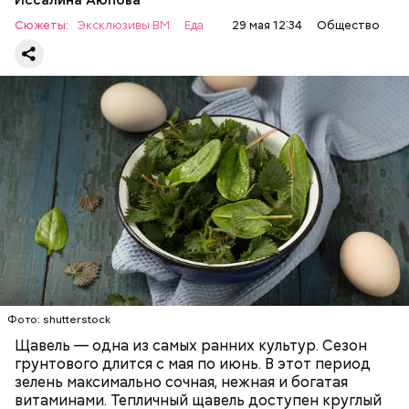
раздраженного кишечника, язвах и панкреатите
Сюжеты:
Эксклюзивы ВМ
Еда
29 мая 12:34
Общество
продукт тоже лучше исключить из рациона, —
предупредила врач. — Он может привести к
повышению кислотности желудка и раздражать
слизистые оболочки.
Опасность же щавеля состоит в том, что он
содержит большое количество щавелевой кислоты,
которая может способствовать образованию
Фото: shutterstock
камней в почках, объяснила диетолог.
Щавель — одна из самых ранних культур. Сезон
ЗДОРОВЬЕ
ВРАЧИ
РАСТЕНИЯ
грунтового длится с мая по июнь. В этот период
ПРОДУКТЫ
зелень максимально сочная, нежная и богатая
витаминами. Тепличный щавель доступен круглый